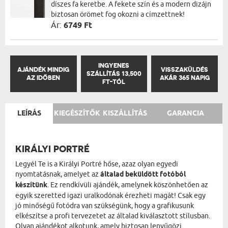
díszes fa keretbe. A fekete szín és a modern dizájn
biztosan örömet fog okozni a címzettnek!
Ár:
6749 Ft
INGYENES
AJÁNDÉK MINDIG
VISSZAKÜLDÉS
SZÁLLÍTÁS 13,500
AZ IDŐBEN
AKÁR 365 NAPIG
FT-TÓL
LEÍRÁS
KIEGÉSZÍTŐK
KISZÁLLÍTÁS
GARANCIA
KIRÁLYI PORTRÉ
Legyél Te is a Királyi Portré hőse, azaz olyan egyedi
nyomtatásnak, amelyet az
általad beküldött fotóból
készítünk
. Ez rendkívüli ajándék, amelynek köszönhetően az
egyik szeretted igazi uralkodónak érezheti magát! Csak egy
jó minőségű fotódra van szükségünk, hogy a grafikusunk
elkészítse a profi tervezetet az általad kiválasztott stílusban.
Olyan ajándékot alkotunk, amely biztosan lenyűgözi