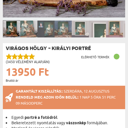
VIRÁGOS HÖLGY - KIRÁLYI PORTRÉ
ELÉRHETŐ TERMÉK
(3450 VÉLEMÉNY ALAPJÁN)
13950 Ft
Bruttó ár
GARANTÁLT KISZÁLLÍTÁS::
SZERDÁRA, 12 AUGUSZTUS
RENDELD MEG AZON IDŐN BELÜL::
1 NAP 5 ÓRA 51 PERC
08 MÁSODPERC
Egyedi
portré a fotódról
.
Bekeretezett nyomtatás vagy
vászonkép
formájában.