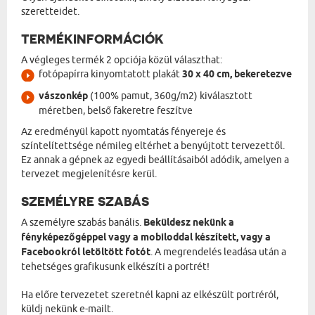
szeretteidet.
TERMÉKINFORMÁCIÓK
A végleges termék 2 opciója közül választhat:
fotópapírra kinyomtatott plakát
30 x 40 cm, bekeretezve
vászonkép
(100% pamut, 360g/m2) kiválasztott
méretben, belső fakeretre feszítve
Az eredményül kapott nyomtatás fényereje és
színtelítettsége némileg eltérhet a benyújtott tervezettől.
Ez annak a gépnek az egyedi beállításaiból adódik, amelyen a
tervezet megjelenítésre kerül.
SZEMÉLYRE SZABÁS
A személyre szabás banális.
Beküldesz nekünk a
fényképezőgéppel vagy a mobiloddal készített, vagy a
Facebookról letöltött fotót
. A megrendelés leadása után a
tehetséges grafikusunk elkészíti a portrét!
Ha előre tervezetet szeretnél kapni az elkészült portréról,
küldj nekünk e-mailt.