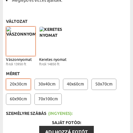
Meglepő és vicces ajándék.
VÁSZONKÉP - 20X30 CM
- 13950 FT
VÁLTOZAT
Vászonnyomat
Keretes nyomat
ft-tól 13950 ft
ft-tól 14850 ft
MÉRET
20x30cm
30x40cm
40x60cm
50x70cm
60x90cm
70x100cm
SZEMÉLYRE SZÁBÁS
(INGYENES):
SAJÁT FOTÓD:
ADJ HOZZÁ FOTÓT