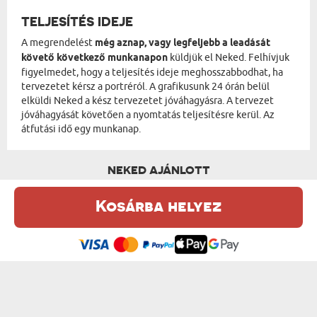
TELJESÍTÉS IDEJE
A megrendelést
még aznap, vagy legfeljebb a leadását
követő következő munkanapon
küldjük el Neked. Felhívjuk
figyelmedet, hogy a teljesítés ideje meghosszabbodhat, ha
tervezetet kérsz a portréról. A grafikusunk 24 órán belül
elküldi Neked a kész tervezetet jóváhagyásra. A tervezet
jóváhagyását követően a nyomtatás teljesítésre kerül. Az
átfutási idő egy munkanap.
NEKED AJÁNLOTT
Kosárba helyez
Ez a weboldal sütiket (cookie-kat) használ. A sütikről bővebben az
Adatvédelmi Szabályzatban olvashatsz.
.
Elfogadom
LOVAG - KIRÁLYI PORTRÉ
NAGYMAMA A KIRÁLYNŐ - KIRÁLYI PORTRÉ
od 13950 Ft
od 13950 Ft