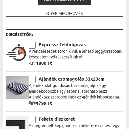
EGYÉB MEGJEGYZÉS:
KIEGÉSZÍTŐK:
Expressz feldolgozás
A rendelésedet soron kívül, a lehető leggyorsabban,
késedelem nélkül készítjük el.
Ár:
1800 Ft
Ajándék csomagolás 33x23cm
Ajándékodat gondosan becsomagoljuk egy
ajándékdobozba, így azonnal átadható lesz!
Ajándékozz szeretteidnek az ajándék kibontásának
örömét!
Ár:
1799 Ft
Fekete díszkeret
A megrendelt kép gondosan bekeretezve lesz egy