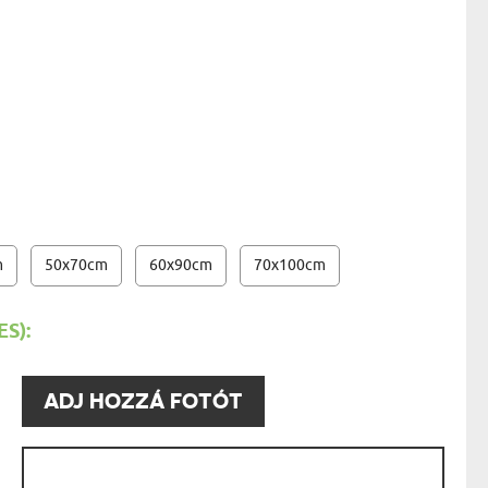
AK
STÁNAK
ÁSZONKÉP - 20X30 CM
- 13950 FT
NEK
LÓNAK
ÓNAK
EK
ZNAK
ŐDŐNEK
m
50x70cm
60x90cm
70x100cm
S):
:
ADJ HOZZÁ FOTÓT
: