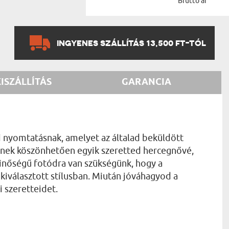
Bruttó ár
INGYENES SZÁLLÍTÁS 13,500 FT-TÓL
KISZÁLLÍTÁS
GARANCIA
di nyomtatásnak, amelyet az általad beküldött
lynek köszönhetően egyik szeretted hercegnővé,
minőségű fotódra van szükségünk, hogy a
d kiválasztott stílusban. Miután jóváhagyod a
i szeretteidet.