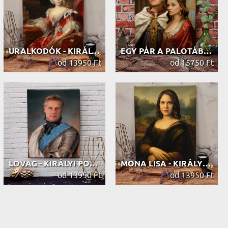
URALKODÓK - KIRÁLYI PORTRÉ
EGY PÁR A PALOTÁBAN - KIRÁLYI PORTRÉ
od 13950 Ft
od 15750 Ft
LOVAG - KIRÁLYI PORTRÉ
MONA LISA - KIRÁLYI PORTRÉ
od 13950 Ft
od 13950 Ft