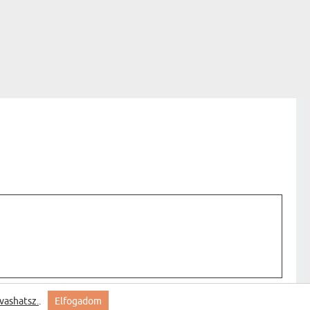
vashatsz.
.
Elfogadom