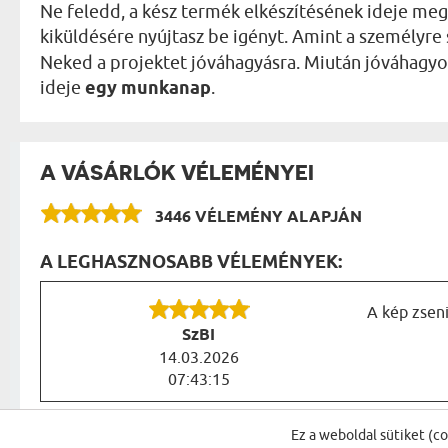
Ne feledd, a kész termék elkészítésének ideje me
kiküldésére nyújtasz be igényt. Amint a személyre 
Neked a projektet jóváhagyásra. Miután jóváhagyod a
ideje
egy munkanap
.
A VÁSÁRLÓK VÉLEMÉNYEI
3446 VÉLEMÉNY ALAPJÁN
A LEGHASZNOSABB VÉLEMÉNYEK:
A kép zseni
SzBI
14.03.2026
07:43:15
VÉLEMÉNYEK A KATEGÓRIA TÖBBI TERMÉKÉR
Ez a weboldal sütiket (c