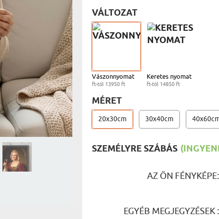
UTAZÓN
VÁLTOZAT
BICIKLI
REK
V
IDŐSEBB
SPORTO
ÉK VONÁSAI
TŰZOLT
FŐNÖKN
HORGÁS
VICCEL
Vászonnyomat
Keretes nyomat
ft-tól 13950 ft
ft-tól 14850 ft
MÉRET
20x30cm
30x40cm
40x60c
SZEMÉLYRE SZÁBÁS
(INGYENE
AZ ÖN FÉNYKÉPE
EGYÉB MEGJEGYZÉSEK 