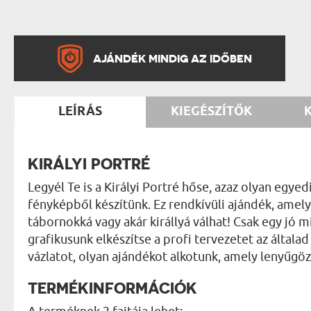
AJÁNDÉK MINDIG AZ IDŐBEN
LEÍRÁS
KIEGÉSZÍTŐK
KIRÁLYI PORTRÉ
Legyél Te is a Királyi Portré hőse, azaz olyan egye
fényképből készítünk. Ez rendkívüli ajándék, ame
tábornokká vagy akár királlyá válhat! Csak egy jó 
grafikusunk elkészítse a profi tervezetet az általa
vázlatot, olyan ajándékot alkotunk, amely lenyűgöz
TERMÉKINFORMÁCIÓK