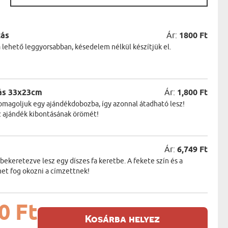
zás
Ár:
1800 Ft
a lehető leggyorsabban, késedelem nélkül készítjük el.
ás 33x23cm
Ár:
1,800 Ft
magoljuk egy ajándékdobozba, így azonnal átadható lesz!
z ajándék kibontásának örömét!
Ár:
6,749 Ft
keretezve lesz egy díszes fa keretbe. A fekete szín és a
et fog okozni a címzettnek!
0 Ft
Kosárba helyez