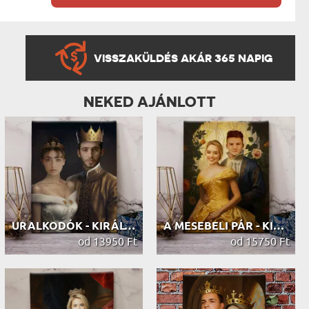
VISSZAKÜLDÉS AKÁR 365 NAPIG
NEKED AJÁNLOTT
URALKODÓK - KIRÁLYI PORTRÉ
A MESEBELI PÁR - KIRÁLYI PORTRÉ
od 13950 Ft
od 15750 Ft