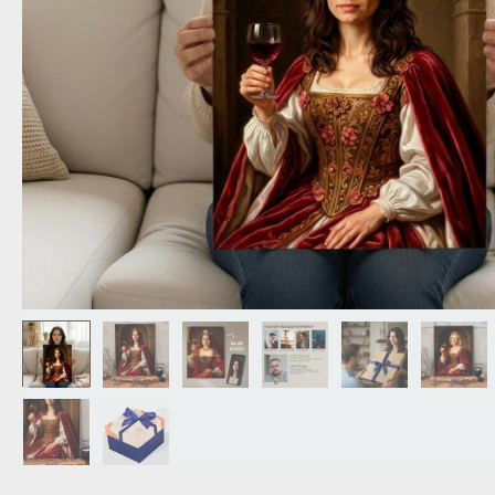
NAGYPAPÁNAK
ÉLELMISZE
APÓSÉKNAK
AZ AJÁND