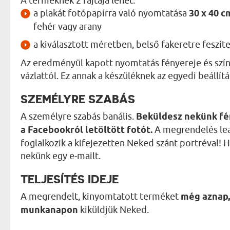
A terméknek 2 fajtája lehet:
a plakát fotópapírra való nyomtatása
30 x 40 
fehér vagy arany
a kiválasztott méretben, belső fakeretre feszít
Az eredményül kapott nyomtatás fényereje és szín
vázlattól. Ez annak a készüléknek az egyedi beállít
SZEMÉLYRE SZABÁS
A személyre szabás banális.
Beküldesz nekünk fé
a Facebookról letöltött fotót.
A megrendelés lea
foglalkozik a kifejezetten Neked szánt portréval! H
nekünk egy e-mailt.
TELJESÍTÉS IDEJE
A megrendelt, kinyomtatott terméket
még aznap,
munkanapon
kiküldjük Neked.