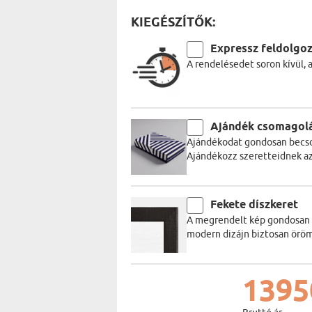
KIEGÉSZÍTŐK:
Expressz feldolgo
A rendelésedet soron kívül, 
Ajándék csomagol
Ajándékodat gondosan becso
Ajándékozz szeretteidnek a
Fekete díszkeret
A megrendelt kép gondosan be
modern dizájn biztosan öröm
1395