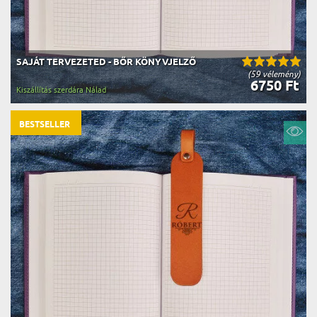
SAJÁT TERVEZETED - BŐR KÖNYVJELZŐ
(59 vélemény)
6750 Ft
Kiszállítás szerdára Nálad
BESTSELLER