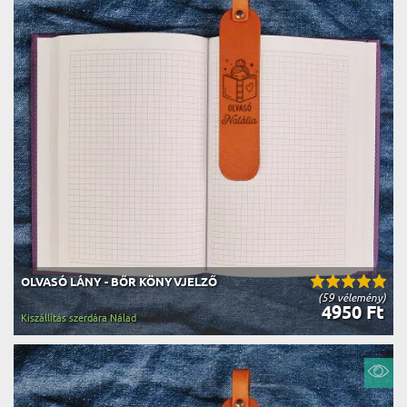
OLVASÓ LÁNY - BŐR KÖNYVJELZŐ
(59 vélemény)
4950 Ft
Kiszállítás szerdára Nálad