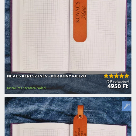
NÉV ÉS KERESZTNÉV - BŐR KÖNYVJELZŐ
(59 vélemény)
4950 Ft
Kiszállítás szerdára Nálad