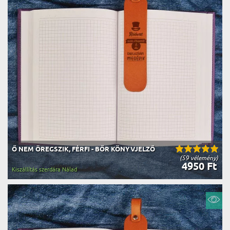
Ő NEM ÖREGSZIK, FÉRFI - BŐR KÖNYVJELZŐ
(59 vélemény)
4950 Ft
Kiszállítás szerdára Nálad