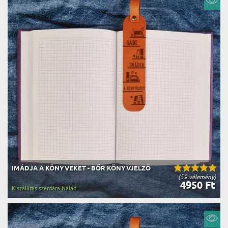
IMÁDJA A KÖNYVEKET - BŐR KÖNYVJELZŐ
(59 vélemény)
4950 Ft
Kiszállítás szerdára Nálad