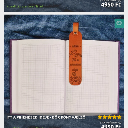
4950 Ft
Kiszállítás szerdára Nálad
ITT A PIHENÉSED IDEJE - BŐR KÖNYVJELZŐ
(59 vélemény)
4950 Ft