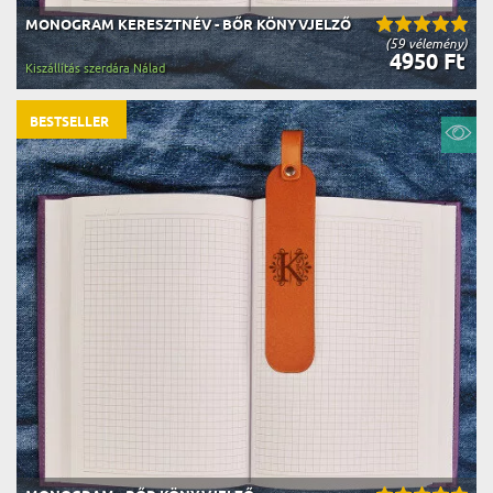
MONOGRAM KERESZTNÉV - BŐR KÖNYVJELZŐ
(59 vélemény)
4950 Ft
Kiszállítás szerdára Nálad
BESTSELLER