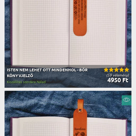
ISTEN NEM LEHET OTT MINDENHOL - BŐR
(59 vélemény)
KÖNYVJELZŐ
4950 Ft
Kiszállítás szerdára Nálad