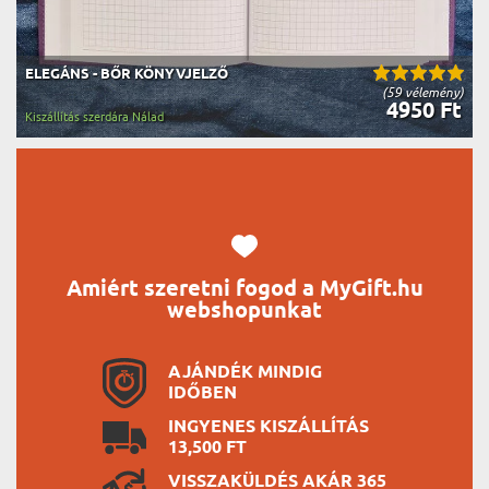
ELEGÁNS - BŐR KÖNYVJELZŐ
(59 vélemény)
4950 Ft
Kiszállítás szerdára Nálad
Amiért szeretni fogod a MyGift.hu
webshopunkat
AJÁNDÉK MINDIG
IDŐBEN
INGYENES KISZÁLLÍTÁS
13,500 FT
VISSZAKÜLDÉS AKÁR 365