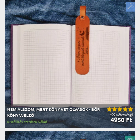
NEM ALSZOM, MERT KÖNYVET OLVASOK - BŐR
(59 vélemény)
KÖNYVJELZŐ
4950 Ft
Kiszállítás szerdára Nálad