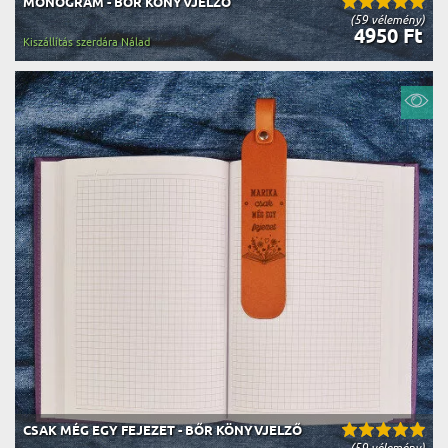
MONOGRAM - BŐR KÖNYVJELZŐ
(59 vélemény)
4950 Ft
Kiszállítás szerdára Nálad
CSAK MÉG EGY FEJEZET - BŐR KÖNYVJELZŐ
(59 vélemény)