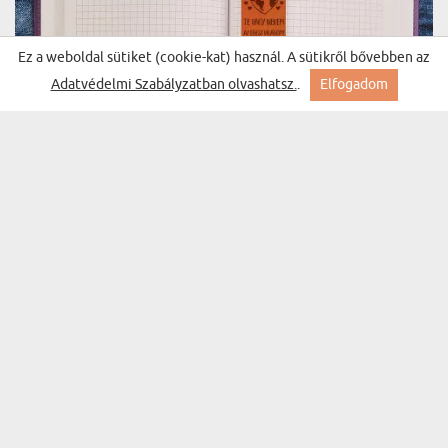
Ez a weboldal sütiket (cookie-kat) használ. A sütikről bővebben az
Adatvédelmi Szabályzatban olvashatsz.
.
Elfogadom
AZ EGÉSZ VILÁG - BŐR KÖNYVJELZŐ
(59 vélemény)
4950 Ft
Kiszállítás szerdára Nálad