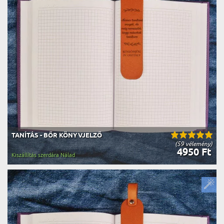
TANÍTÁS - BŐR KÖNYVJELZŐ
(59 vélemény)
4950 Ft
Kiszállítás szerdára Nálad