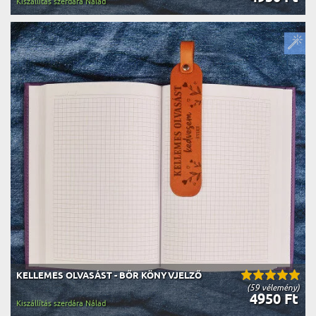
Kiszállítás szerdára Nálad
KELLEMES OLVASÁST - BŐR KÖNYVJELZŐ
(59 vélemény)
4950 Ft
Kiszállítás szerdára Nálad