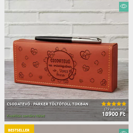
CSODATEVŐ - PARKER TÖLTŐTOLL TOKBAN
(79 vélemény)
18900 Ft
Kiszállítás szerdára Nálad
BESTSELLER