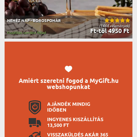
NEHÉZ NAP - BOROSPOHÁR
(1464 vélemények)
Ft-tól 4950 Ft
Kiszállítás szerdára Nálad
Amiért szeretni fogod a MyGift.hu
webshopunkat
AJÁNDÉK MINDIG
IDŐBEN
INGYENES KISZÁLLÍTÁS
13,500 FT
VISSZAKÜLDÉS AKÁR 365