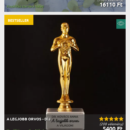
16110 Ft
Kiszállítás szerdára Nálad
BESTSELLER
A LEGJOBB ORVOS - DÍJ
(208 vélemény)
5400 Ft