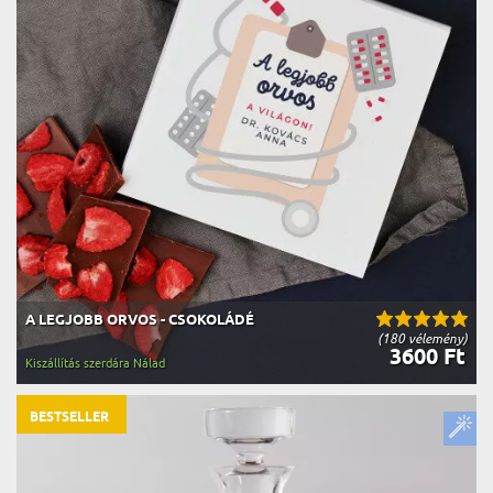
A LEGJOBB ORVOS - CSOKOLÁDÉ
(180 vélemény)
3600 Ft
Kiszállítás szerdára Nálad
BESTSELLER