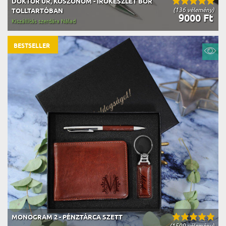
DOKTOR ÚR, KÖSZÖNÖM - ÍRÓKÉSZLET BŐR
(136 vélemény)
TOLLTARTÓBAN
9000 Ft
Kiszállítás szerdára Nálad
BESTSELLER
MONOGRAM 2 - PÉNZTÁRCA SZETT
(1509 vélemény)