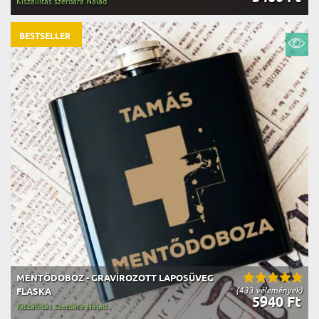
Kiszállítás szerdára Nálad
BESTSELLER
MENTŐDOBOZ - GRAVÍROZOTT LAPOSÜVEG
(433 vélemények)
FLASKA
5940 Ft
Kiszállítás szerdára Nálad