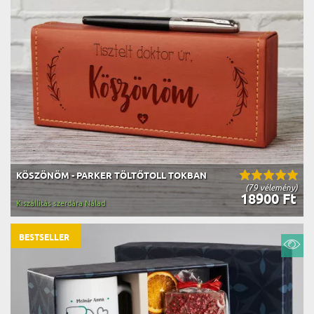
KÖSZÖNÖM - PARKER TÖLTŐTOLL TOKBAN
(79 vélemény)
18900 Ft
Kiszállítás szerdára Nálad
BESTSELLER