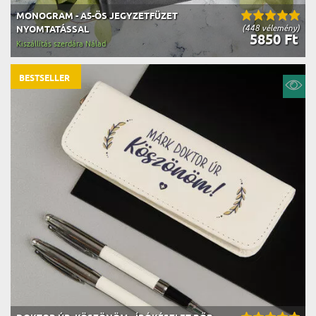
MONOGRAM - A5-ÖS JEGYZETFÜZET
(448 vélemény)
NYOMTATÁSSAL
5850 Ft
Kiszállítás szerdára Nálad
BESTSELLER