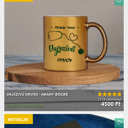
VAJSZIVŰ ORVOS - ARANY BÖGRE
(113 vélemény)
4500 Ft
Kiszállítás szerdára Nálad
BESTSELLER