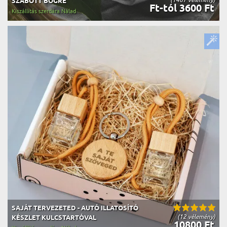
SZABOTT BÖGRE
Ft-tól 3600 Ft
Kiszállítás szerdára Nálad
SAJÁT TERVEZETED - AUTÓ ILLATOSÍTÓ
(12 vélemény)
KÉSZLET KULCSTARTÓVAL
10800 Ft