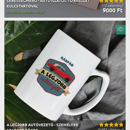
SEBESSÉGMÉRŐ - AUTÓ ILLATOSÍTÓ KÉSZLET
(12 vélemény)
KULCSTARTÓVAL
9000 Ft
Kiszállítás szerdára Nálad
A LEGJOBB AUTÓVEZETŐ - SZEMÉLYRE
(1487 vélemény)