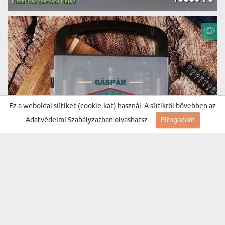
Kiszállítás szerdára Nálad
Ez a weboldal sütiket (cookie-kat) használ. A sütikről bővebben az
Adatvédelmi Szabályzatban olvashatsz.
.
Elfogadom
A LEGJOBB VEZETŐ - SZERSZÁMKÉSZLET
(94 vélemények)
13500 Ft
Kiszállítás szerdára Nálad