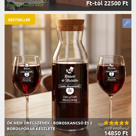
Ft-tól 22500 Ft
Kiszállítás hétfőre Nálad
BESTSELLER
ŐK NEM ÖREGSZENEK - BOROSKANCSÓ ÉS 2
(488 vélemény)
BOROSPOHÁR KÉSZLETE
14850 Ft
Kiszállítás hétfőre Nálad