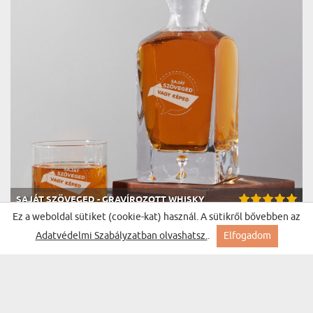
SAJÁT SZÖVEGED - GRAVÍROZOTT WHISKY
(562 vélemények)
KANCSÓ ÉS POHARAK KÉSZLETE
Ez a weboldal sütiket (cookie-kat) használ. A sütikről bővebben az
Ft-tól 24300 Ft
Kiszállítás hétfőre Nálad
Adatvédelmi Szabályzatban olvashatsz.
.
Elfogadom
BESTSELLER