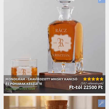
MONOGRAM - GRAVÍROZOTT WHISKY KANCSÓ
(562 vélemények)
ÉS POHARAK KÉSZLETE
Ft-tól 22500 Ft
Kiszállítás hétfőre Nálad