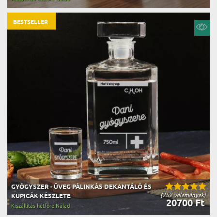
BESTSELLER
GYÓGYSZER - ÜVEG PÁLINKÁS DEKANTÁLÓ ÉS
(252 vélemények)
KUPICÁK KÉSZLETE
20700 Ft
Kiszállítás hétfőre Nálad