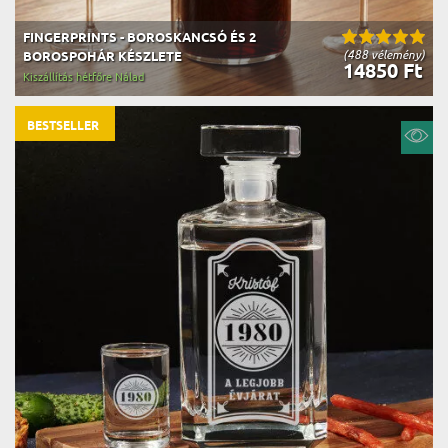
FINGERPRINTS - BOROSKANCSÓ ÉS 2
(488 vélemény)
BOROSPOHÁR KÉSZLETE
14850 Ft
Kiszállítás hétfőre Nálad
BESTSELLER