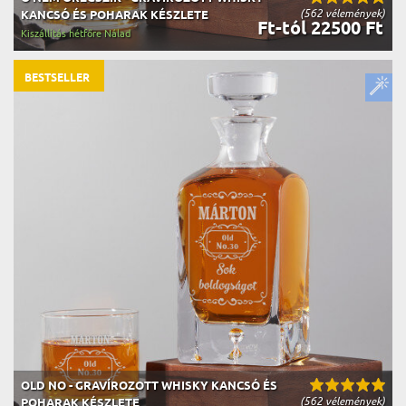
(562 vélemények)
KANCSÓ ÉS POHARAK KÉSZLETE
Ft-tól 22500 Ft
Kiszállítás hétfőre Nálad
BESTSELLER
OLD NO - GRAVÍROZOTT WHISKY KANCSÓ ÉS
(562 vélemények)
POHARAK KÉSZLETE