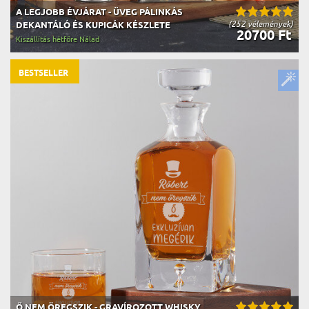
A LEGJOBB ÉVJÁRAT - ÜVEG PÁLINKÁS
(252 vélemények)
DEKANTÁLÓ ÉS KUPICÁK KÉSZLETE
20700 Ft
Kiszállítás hétfőre Nálad
BESTSELLER
Ő NEM ÖREGSZIK - GRAVÍROZOTT WHISKY