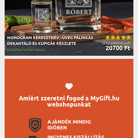
MONOGRAM KERESZTNÉV - ÜVEG PÁLINKÁS
(252 vélemények)
DEKANTÁLÓ ÉS KUPICÁK KÉSZLETE
20700 Ft
Kiszállítás hétfőre Nálad
Amiért szeretni fogod a MyGift.hu
webshopunkat
AJÁNDÉK MINDIG
IDŐBEN
INGYENES KISZÁLLÍTÁS