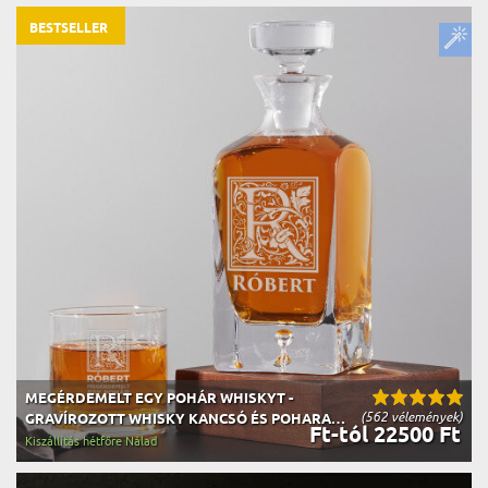
BESTSELLER
MEGÉRDEMELT EGY POHÁR WHISKYT -
(562 vélemények)
GRAVÍROZOTT WHISKY KANCSÓ ÉS POHARAK
Ft-tól 22500 Ft
KÉSZLETE
Kiszállítás hétfőre Nálad