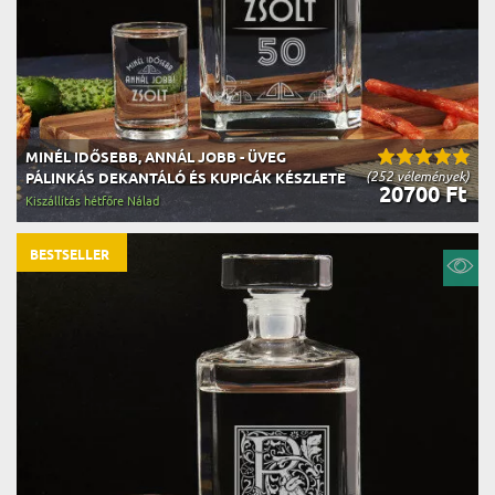
MINÉL IDŐSEBB, ANNÁL JOBB - ÜVEG
(252 vélemények)
PÁLINKÁS DEKANTÁLÓ ÉS KUPICÁK KÉSZLETE
20700 Ft
Kiszállítás hétfőre Nálad
BESTSELLER