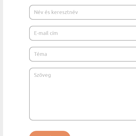
NAGYPAPÁNAK
ÉLELMISZE
APÓSÉKNAK
AZ AJÁND