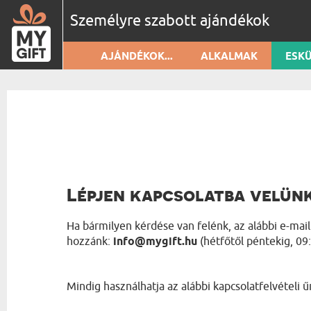
Személyre szabott ajándékok
AJÁNDÉKOK...
ALKALMAK
ESK
ÜVEG ÉS 
LEGKÖZELEBBI ÜN
A PÁRODNAK
FELESÉGNEK
NYOMTAT
ESKÜVŐRE
MENYASSZONYNAK
AUG
31
23
NAP MÚLVA
BARÁTNŐNEK
TEXTÍLIÁK
FÉRFINAP
NOV
NŐNEK
19
103
NAP MÚLVA
FÉMBŐL K
A LEGJOBB BARÁTNŐNEK
Lépjen kapcsolatba velünk
SZENTESTE
DEC
LÁNYTESTVÉRNEK
24
138
NAP MÚLVA
FÁBÓL KÉS
Ha bármilyen kérdése van felénk, az alábbi e-mai
SZÜLŐKNEK
BŐRBŐL K
hozzánk:
info@mygift.hu
(hétfőtől péntekig, 09
ANYÁNAK
APUKÁNAK
EGYÉB
NAGYSZÜLŐKNEK
Mindig használhatja az alábbi kapcsolatfelvételi ű
NAGYMAMÁNAK
AJÁNDÉKK