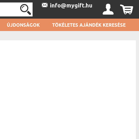
info@mygift.hu
ÚJDONSÁGOK
TÖKÉLETES AJÁNDÉK KERESÉSE
NEM VAGY
BEJELENTKEZVE:
ÉGTÍPUSOK SZERINT
NŐK NAPJA
AL
K
ANYÁK NAPJA
BELÉPÉS
JASNAK
APÁK NAPJA
S SOROZATKEDVELŐNEK
GYERMEKNAP
REGISZTRÁCIÓ
ÉSZNEK
Ú
PEDAGÓGUSNAP
NAK
S
SZENT PATRIK NAPJA
IVEZETŐNEK
SZERETŐNEK
AP
S
TIKUSNAK
AK
OMÁSNAK
SOLÓNAK
NEK
SNAK
NAK
AK