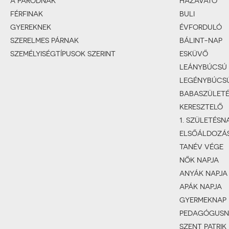
A PÁRODNAK
HÁZAVATÓ
FÉRFINAK
BULI
GYEREKNEK
ÉVFORDULÓ
SZERELMES PÁRNAK
BÁLINT-NAP
SZEMÉLYISÉGTÍPUSOK SZERINT
ESKÜVŐ
LEÁNYBÚCSÚ
LEGÉNYBÚCS
BABASZÜLET
KERESZTELŐ
1. SZÜLETÉSN
ELSŐÁLDOZÁ
TANÉV VÉGE
NŐK NAPJA
ANYÁK NAPJA
APÁK NAPJA
GYERMEKNAP
PEDAGÓGUSN
SZENT PATRIK