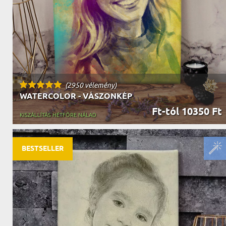
NAGYPAPÁNAK
ÉLELMISZE
APÓSÉKNAK
AZ AJÁND
(2950 vélemény)
WATERCOLOR - VÁSZONKÉP
Ft-tól 10350 Ft
KISZÁLLÍTÁS HÉTFŐRE NÁLAD
BESTSELLER