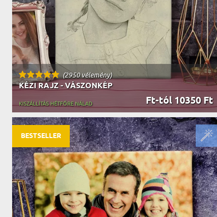
(2950 vélemény)
KÉZI RAJZ - VÁSZONKÉP
Ft-tól 10350 Ft
KISZÁLLÍTÁS HÉTFŐRE NÁLAD
BESTSELLER