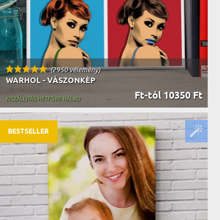
(2950 vélemény)
WARHOL - VÁSZONKÉP
Ft-tól 10350 Ft
KISZÁLLÍTÁS HÉTFŐRE NÁLAD
BESTSELLER