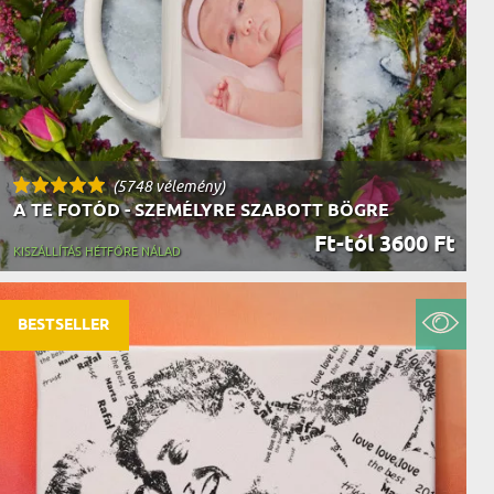
AK
STÁNAK
NEK
LÓNAK
ÓNAK
EK
ZNAK
ŐDŐNEK
(5748 vélemény)
A TE FOTÓD - SZEMÉLYRE SZABOTT BÖGRE
Ft-tól 3600 Ft
KISZÁLLÍTÁS HÉTFŐRE NÁLAD
BESTSELLER