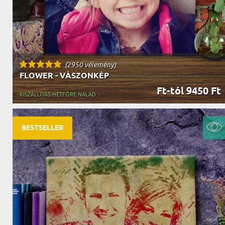
(2950 vélemény)
FLOWER - VÁSZONKÉP
Ft-tól 9450 Ft
KISZÁLLÍTÁS HÉTFŐRE NÁLAD
BESTSELLER