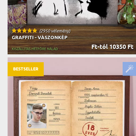
(2950 vélemény)
GRAFFITI - VÁSZONKÉP
Ft-tól 10350 Ft
KISZÁLLÍTÁS HÉTFŐRE NÁLAD
BESTSELLER