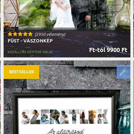
(2950 vélemény)
FÜST - VÁSZONKÉP
Ft-tól 9900 Ft
KISZÁLLÍTÁS HÉTFŐRE NÁLAD
BESTSELLER