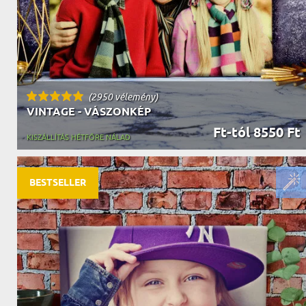
(2950 vélemény)
VINTAGE - VÁSZONKÉP
Ft-tól 8550 Ft
KISZÁLLÍTÁS HÉTFŐRE NÁLAD
BESTSELLER