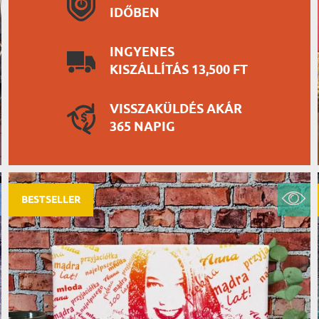
IDŐBEN
INGYENES
KISZÁLLÍTÁS 13,500 FT
VISSZAKÜLDÉS AKÁR
365 NAPIG
BESTSELLER