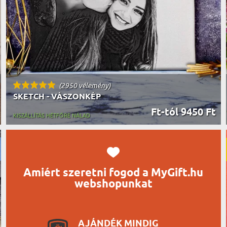
UTAZÓN
BICIKLI
REK
IDŐSEBB
SPORTO
ÉK VONÁSAI
TŰZOLT
FŐNÖKN
HORGÁS
VICCEL
(2950 vélemény)
SKETCH - VÁSZONKÉP
Ft-tól 9450 Ft
KISZÁLLÍTÁS HÉTFŐRE NÁLAD
Amiért szeretni fogod a MyGift.hu
webshopunkat
AJÁNDÉK MINDIG