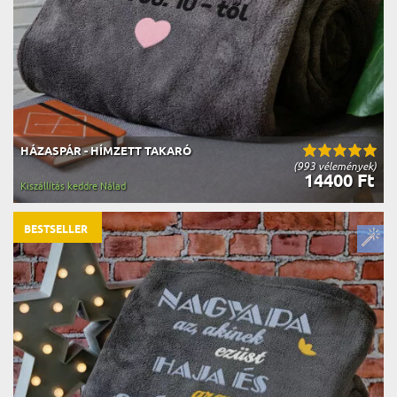
HÁZASPÁR - HÍMZETT TAKARÓ
(993 vélemények)
14400 Ft
Kiszállítás keddre Nálad
BESTSELLER