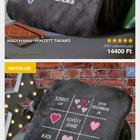
NAGYMAMA - HÍMZETT TAKARÓ
(993 vélemények)
14400 Ft
Kiszállítás keddre Nálad
BESTSELLER