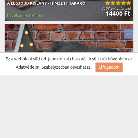
A LEGJOBB KISLÁNY - HÍMZETT TAKARÓ
(993 vélemények)
14400 Ft
Kiszállítás keddre Nálad
Ez a weboldal sütiket (cookie-kat) használ. A sütikről bővebben az
Adatvédelmi Szabályzatban olvashatsz.
.
Elfogadom
MONOGRAMOK - HÍMZETT TAKARÓ