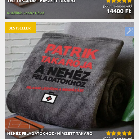
TÉLI TAKARÓM - HÍMZETT TAKARÓ
(993 vélemények)
14400 Ft
Kiszállítás keddre Nálad
BESTSELLER
NEHÉZ FELADATOKHOZ - HÍMZETT TAKARÓ
(993 vélemények)