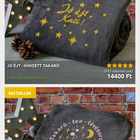
JÓ ÉJT - HÍMZETT TAKARÓ
(993 vélemények)
14400 Ft
Kiszállítás keddre Nálad
BESTSELLER