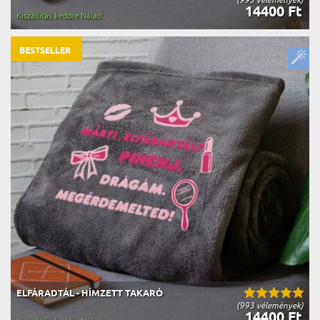
14400 Ft
Kiszállítás keddre Nálad
BESTSELLER
ELFÁRADTÁL - HÍMZETT TAKARÓ
(993 vélemények)
14400 Ft