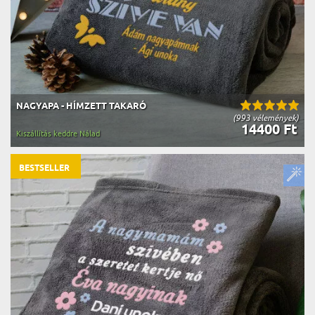
NAGYAPA - HÍMZETT TAKARÓ
(993 vélemények)
14400 Ft
Kiszállítás keddre Nálad
BESTSELLER