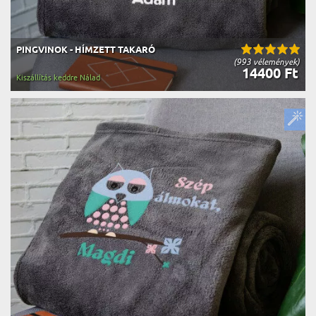
PINGVINOK - HÍMZETT TAKARÓ
(993 vélemények)
14400 Ft
Kiszállítás keddre Nálad