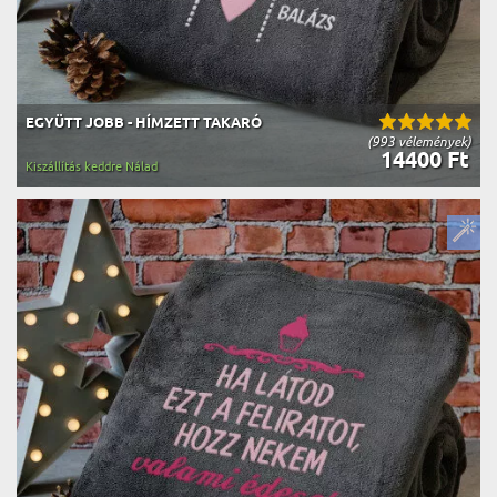
EGYÜTT JOBB - HÍMZETT TAKARÓ
(993 vélemények)
14400 Ft
Kiszállítás keddre Nálad