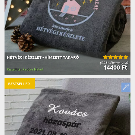
HÉTVÉGI KÉSZLET - HÍMZETT TAKARÓ
(993 vélemények)
14400 Ft
Kiszállítás keddre Nálad
BESTSELLER