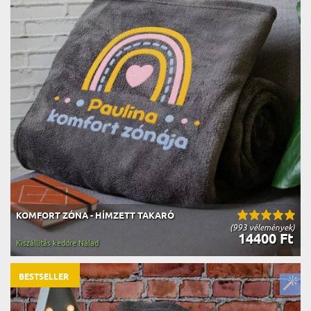
KOMFORT ZÓNA - HÍMZETT TAKARÓ
(993 vélemények)
14400 Ft
Kiszállítás keddre Nálad
BESTSELLER