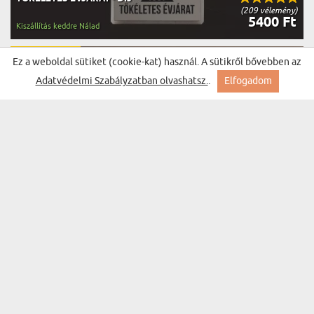
(209 vélemény)
5400 Ft
Kiszállítás keddre Nálad
BESTSELLER
Ez a weboldal sütiket (cookie-kat) használ. A sütikről bővebben az
Adatvédelmi Szabályzatban olvashatsz.
.
Elfogadom
Ő NEM ÖREGSZIK - BOROSPOHÁR
(1465 vélemény)