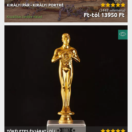
KIRÁLYI PÁR - KIRÁLYI PORTRÉ
(3448 vélemény)
Ft-tól 13950 Ft
Kiszállítás keddre Nálad
TÖKÉLETES ÉVJÁRAT - DÍJ