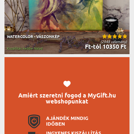
WATERCOLOR - VÁSZONKÉP
(2948 vélemény)
Ft-tól 10350 Ft
Kiszállítás keddre Nálad
Amiért szeretni fogod a MyGift.hu
webshopunkat
AJÁNDÉK MINDIG
IDŐBEN
INGYENES KISZÁLLÍTÁS