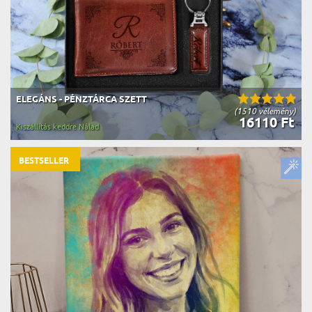
ELEGÁNS - PÉNZTÁRCA SZETT
(1510 vélemény)
16110 Ft
Kiszállítás keddre Nálad
BESTSELLER