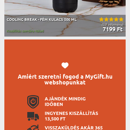
COOLING BREAK - FÉM KULACS 500 ML
(59 vélemény)
7199 Ft
Kiszállítás szerdára Nálad
Amiért szeretni fogod a MyGift.hu
webshopunkat
AJÁNDÉK MINDIG
IDŐBEN
INGYENES KISZÁLLÍTÁS
13,500 FT
VISSZAKÜLDÉS AKÁR 365