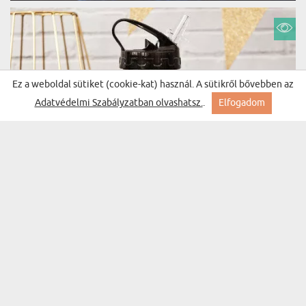
Ez a weboldal sütiket (cookie-kat) használ. A sütikről bővebben az
Adatvédelmi Szabályzatban olvashatsz.
.
Elfogadom
MONOGRAM 2 - GRAVÍROZOTT KULACS
(265 vélemény)
6840 Ft
Kiszállítás szerdára Nálad