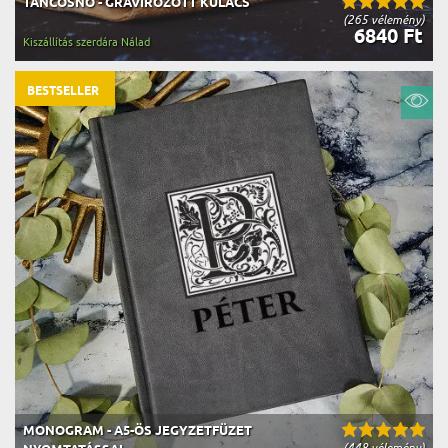
TÁNCOSNŐ - GRAVÍROZOTT KULACS
(265 vélemény)
6840 Ft
Kiszállítás szerdára Nálad
BESTSELLER
MONOGRAM - A5-ÖS JEGYZETFÜZET
(448 vélemény)