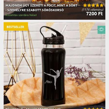
MAJDNEM ÚGY SZERETI A FOCIT, MINT A SÖRT
(1176 vélemény)
- SZEMÉLYRE SZABOTT SÖRÖSKORSÓ
7200 Ft
Kiszállítás szerdára Nálad
BESTSELLER