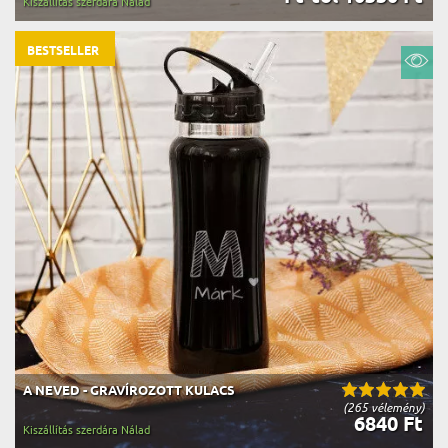
Kiszállítás szerdára Nálad
BESTSELLER
A NEVED - GRAVÍROZOTT KULACS
(265 vélemény)
6840 Ft
Kiszállítás szerdára Nálad