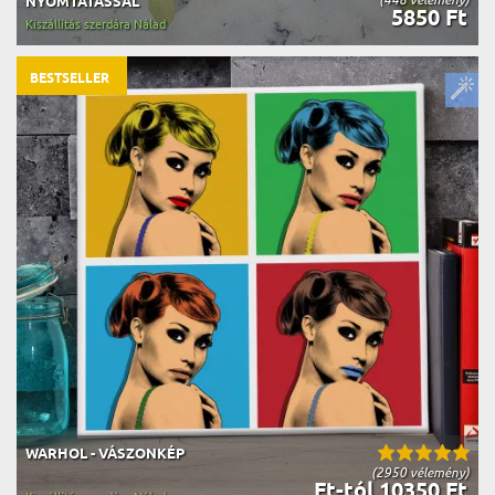
NYOMTATÁSSAL
5850 Ft
Kiszállítás szerdára Nálad
BESTSELLER
WARHOL - VÁSZONKÉP
(2950 vélemény)
Ft-tól 10350 Ft