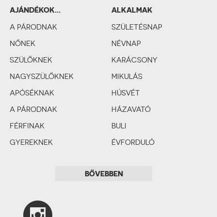
AJÁNDÉKOK...
ALKALMAK
SZEMÉLYISÉGTÍPUSOK
A PÁRODNAK
SZERINT
SZÜLETÉSNAP
NŐNEK
NÉVNAP
SZÜLŐKNEK
KARÁCSONY
NAGYSZÜLŐKNEK
MIKULÁS
APÓSÉKNAK
HÚSVÉT
A PÁRODNAK
HÁZAVATÓ
FÉRFINAK
BULI
GYEREKNEK
ÉVFORDULÓ
SZERELMES PÁRNAK
BÁLINT-NAP
BŐVEBBEN
ESKÜVŐ
LEÁNYBÚCSÚ
LEGÉNYBÚCSÚ