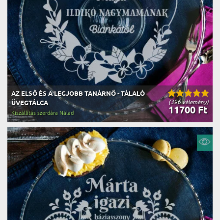
AZ ELSŐ ÉS A LEGJOBB TANÁRNŐ - TÁLALÓ
(396 vélemény)
ÜVEGTÁLCA
11700 Ft
Kiszállítás szerdára Nálad