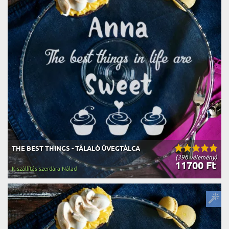
THE BEST THINGS - TÁLALÓ ÜVEGTÁLCA
(396 vélemény)
11700 Ft
Kiszállítás szerdára Nálad