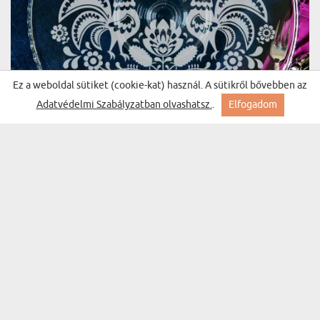
Ez a weboldal sütiket (cookie-kat) használ. A sütikről bővebben az
Adatvédelmi Szabályzatban olvashatsz.
.
Elfogadom
IGAZI HÁZIASSZONY - TÁLALÓ ÜVEGTÁLCA
(396 vélemény)
11700 Ft
Kiszállítás szerdára Nálad