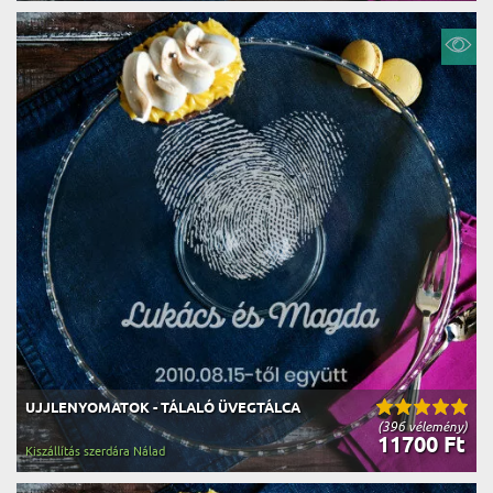
UJJLENYOMATOK - TÁLALÓ ÜVEGTÁLCA
(396 vélemény)
11700 Ft
Kiszállítás szerdára Nálad