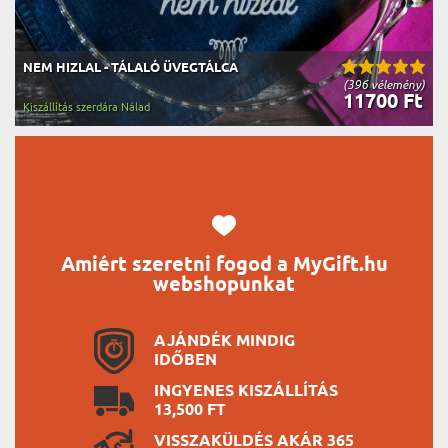
NEM HIZLAL - TÁLALÓ ÜVEGTÁLCA
(396 vélemény)
11700 Ft
Kiszállítás szerdára Nálad
Amiért szeretni fogod a MyGift.hu
webshopunkat
AJÁNDÉK MINDIG
IDŐBEN
INGYENES KISZÁLLÍTÁS
13,500 FT
VISSZAKÜLDÉS AKÁR 365