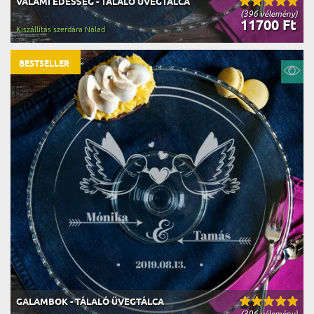
VALAMI ÉDESSÉG - TÁLALÓ ÜVEGTÁLCA
(396 vélemény)
11700 Ft
Kiszállítás szerdára Nálad
BESTSELLER
GALAMBOK - TÁLALÓ ÜVEGTÁLCA
(396 vélemény)