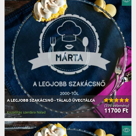
A LEGJOBB SZAKÁCSNŐ - TÁLALÓ ÜVEGTÁLCA
(396 vélemény)
11700 Ft
Kiszállítás szerdára Nálad