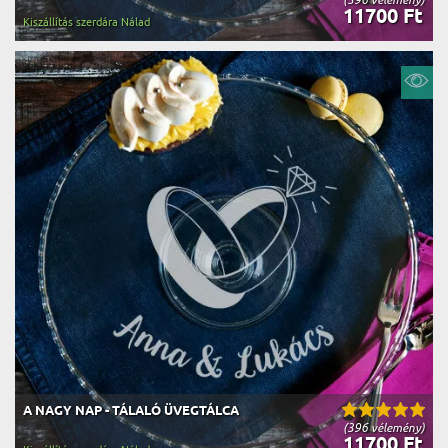
11700 Ft
Kiszállítás szerdára Nálad
A NAGY NAP - TÁLALÓ ÜVEGTÁLCA
(396 vélemény)
11700 Ft