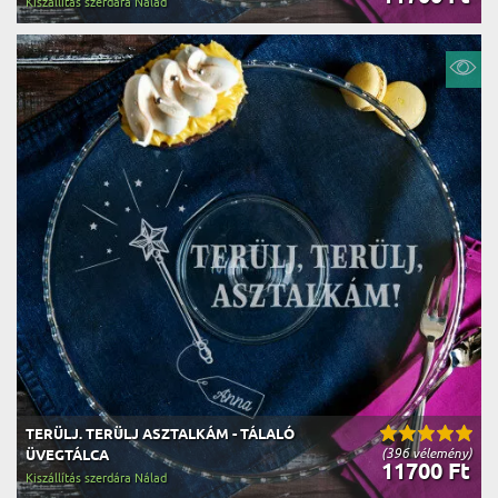
Kiszállítás szerdára Nálad
TERÜLJ. TERÜLJ ASZTALKÁM - TÁLALÓ
(396 vélemény)
ÜVEGTÁLCA
11700 Ft
Kiszállítás szerdára Nálad