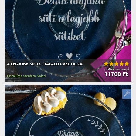
A LEGJOBB SÜTIK - TÁLALÓ ÜVEGTÁLCA
(396 vélemény)
11700 Ft
Kiszállítás szerdára Nálad