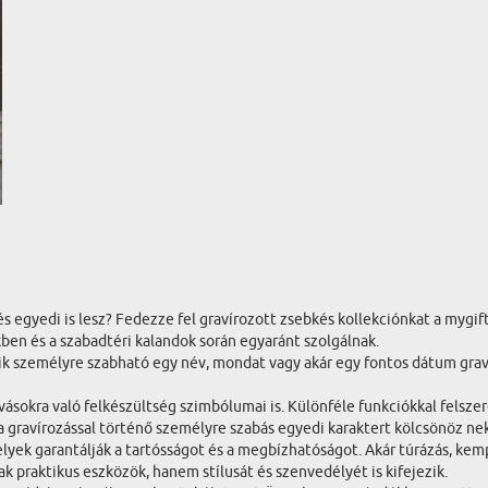
egyedi is lesz? Fedezze fel gravírozott zsebkés kollekciónkat a mygift
ben és a szabadtéri kalandok során egyaránt szolgálnak.
k személyre szabható egy név, mondat vagy akár egy fontos dátum grav
sokra való felkészültség szimbólumai is. Különféle funkciókkal felszere
a gravírozással történő személyre szabás egyedi karaktert kölcsönöz nek
yek garantálják a tartósságot és a megbízhatóságot. Akár túrázás, kemp
k praktikus eszközök, hanem stílusát és szenvedélyét is kifejezik.