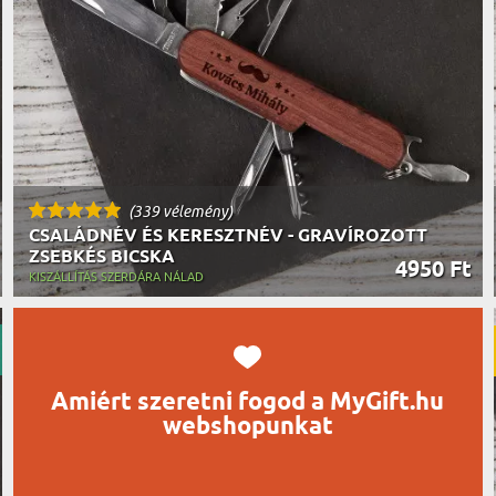
UTAZÓN
BICIKLI
REK
IDŐSEBB
SPORTO
ÉK VONÁSAI
TŰZOLT
FŐNÖKN
HORGÁS
VICCEL
(339 vélemény)
CSALÁDNÉV ÉS KERESZTNÉV - GRAVÍROZOTT
ZSEBKÉS BICSKA
4950 Ft
KISZÁLLÍTÁS SZERDÁRA NÁLAD
Amiért szeretni fogod a MyGift.hu
webshopunkat