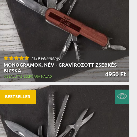
AK
STÁNAK
NEK
LÓNAK
ÓNAK
EK
ZNAK
ŐDŐNEK
(339 vélemény)
MONOGRAMOK, NÉV - GRAVÍROZOTT ZSEBKÉS
BICSKA
4950 Ft
KISZÁLLÍTÁS SZERDÁRA NÁLAD
BESTSELLER