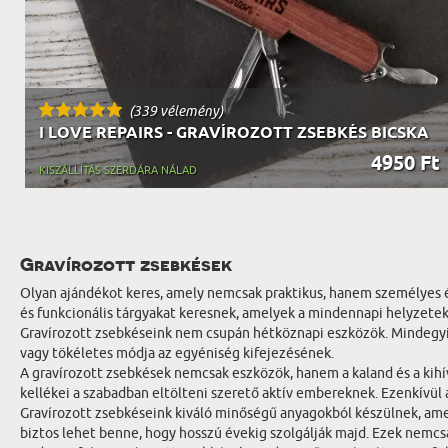
(339 vélemény)
I LOVE REPAIRS - GRAVÍROZOTT ZSEBKÉS BICSKA
4950 Ft
KISZÁLLÍTÁS SZERDÁRA NÁLAD
Gravírozott zsebkések
Olyan ajándékot keres, amely nemcsak praktikus, hanem személyes és 
és funkcionális tárgyakat keresnek, amelyek a mindennapi helyzetek
Gravírozott zsebkéseink nem csupán hétköznapi eszközök. Mindegyi
vagy tökéletes módja az egyéniség kifejezésének.
A gravírozott zsebkések nemcsak eszközök, hanem a kaland és a kihívá
kellékei a szabadban eltölteni szerető aktív embereknek. Ezenkívül 
Gravírozott zsebkéseink kiváló minőségű anyagokból készülnek, amel
biztos lehet benne, hogy hosszú évekig szolgálják majd. Ezek nemcsa