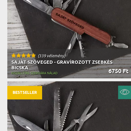
NAGYPAPÁNAK
ÉLELMISZE
APÓSÉKNAK
AZ AJÁND
(339 vélemény)
SAJÁT SZÖVEGED - GRAVÍROZOTT ZSEBKÉS
BICSKA
6750 Ft
KISZÁLLÍTÁS SZERDÁRA NÁLAD
BESTSELLER