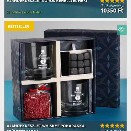
AJÁNDÉKKÉSZLET SÖRÖS KEHELLYEL NEKI
(310 vélemény)
10350 Ft
Kiszállítás keddre Nálad
BESTSELLER
AJÁNDÉKKÉSZLET WHISKYS POHARAKKA
(310 vélemény)