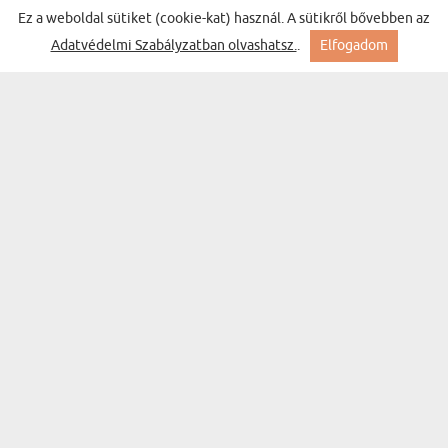
Ez a weboldal sütiket (cookie-kat) használ. A sütikről bővebben az
BESTSELLER
Adatvédelmi Szabályzatban olvashatsz.
.
Elfogadom
AJÁNDÉKKÉSZLET BÖGRÉVEL ÉS TEÁVAL
(310 vélemény)
SZÜLINAPRA NŐNEK
10800 Ft
Kiszállítás keddre Nálad