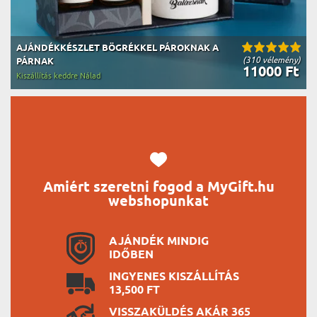
AJÁNDÉKKÉSZLET BÖGRÉKKEL PÁROKNAK A
(310 vélemény)
PÁRNAK
11000 Ft
Kiszállítás keddre Nálad
Amiért szeretni fogod a MyGift.hu
webshopunkat
AJÁNDÉK MINDIG
IDŐBEN
INGYENES KISZÁLLÍTÁS
13,500 FT
VISSZAKÜLDÉS AKÁR 365