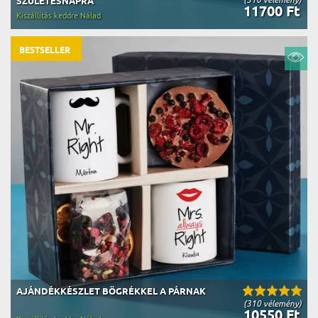
SZÜLETÉSNAPRA
11700 Ft
Kiszállítás keddre Nálad
BESTSELLER
AJÁNDÉKKÉSZLET BÖGRÉKKEL A PÁRNAK
(310 vélemény)
10550 Ft