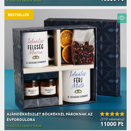
Kiszállítás keddre Nálad
BESTSELLER
AJÁNDÉKKÉSZLET BÖGRÉKKEL PÁROKNAK AZ
(310 vélemény)
ÉVFORDULÓRA
11000 Ft
Kiszállítás keddre Nálad