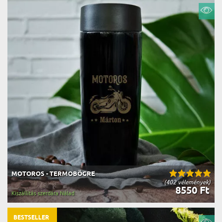
MOTOROS - TERMOBÖGRE
(402 vélemények)
8550 Ft
Kiszállítás szerdára Nálad
BESTSELLER