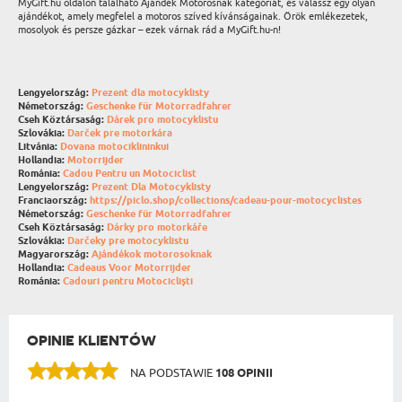
MyGift.hu oldalon található Ajándék Motorosnak kategóriát, és válassz egy olyan
ajándékot, amely megfelel a motoros szíved kívánságainak. Örök emlékezetek,
mosolyok és persze gázkar – ezek várnak rád a MyGift.hu-n!
Lengyelország:
Prezent dla motocyklisty
Németország:
Geschenke für Motorradfahrer
Cseh Köztársaság:
Dárek pro motocyklistu
Szlovákia:
Darček pre motorkára
Litvánia:
Dovana motociklininkui
Hollandia:
Motorrijder
Románia:
Cadou Pentru un Motociclist
Lengyelország:
Prezent Dla Motocyklisty
Franciaország:
https://piclo.shop/collections/cadeau-pour-motocyclistes
Németország:
Geschenke für Motorradfahrer
Cseh Köztársaság:
Dárky pro motorkáře
Szlovákia:
Darčeky pre motocyklistu
Magyarország:
Ajándékok motorosoknak
Hollandia:
Cadeaus Voor Motorrijder
Románia:
Cadouri pentru Motocicliști
OPINIE KLIENTÓW
NA PODSTAWIE
108 OPINII