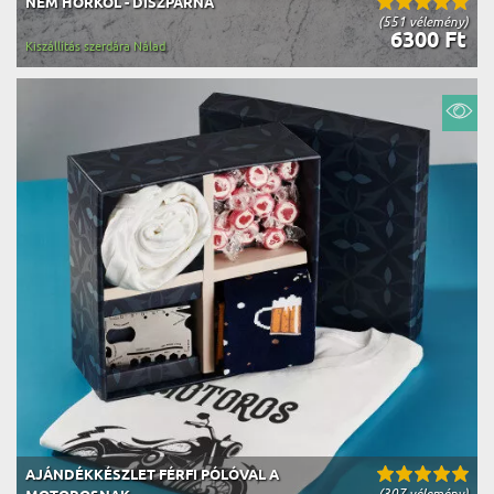
NEM HORKOL - DÍSZPÁRNA
(551 vélemény)
6300 Ft
Kiszállítás szerdára Nálad
AJÁNDÉKKÉSZLET FÉRFI PÓLÓVAL A
(307 vélemény)