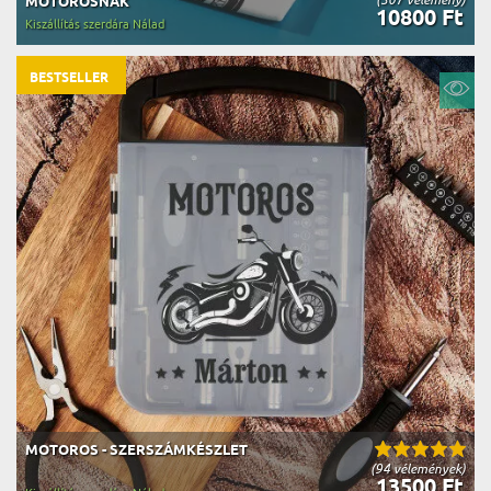
MOTOROSNAK
10800 Ft
Kiszállítás szerdára Nálad
BESTSELLER
MOTOROS - SZERSZÁMKÉSZLET
(94 vélemények)
13500 Ft