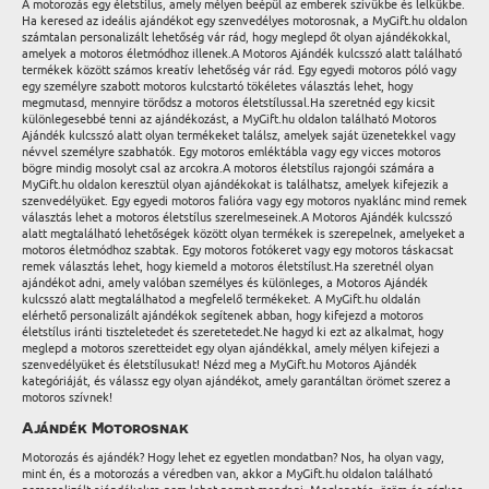
A motorozás egy életstílus, amely mélyen beépül az emberek szívükbe és lelkükbe.
Ha keresed az ideális ajándékot egy szenvedélyes motorosnak, a MyGift.hu oldalon
számtalan personalizált lehetőség vár rád, hogy meglepd őt olyan ajándékokkal,
amelyek a motoros életmódhoz illenek.A Motoros Ajándék kulcsszó alatt található
termékek között számos kreatív lehetőség vár rád. Egy egyedi motoros póló vagy
egy személyre szabott motoros kulcstartó tökéletes választás lehet, hogy
megmutasd, mennyire törődsz a motoros életstílussal.Ha szeretnéd egy kicsit
különlegesebbé tenni az ajándékozást, a MyGift.hu oldalon található Motoros
Ajándék kulcsszó alatt olyan termékeket találsz, amelyek saját üzenetekkel vagy
névvel személyre szabhatók. Egy motoros emléktábla vagy egy vicces motoros
bögre mindig mosolyt csal az arcokra.A motoros életstílus rajongói számára a
MyGift.hu oldalon keresztül olyan ajándékokat is találhatsz, amelyek kifejezik a
szenvedélyüket. Egy egyedi motoros falióra vagy egy motoros nyaklánc mind remek
választás lehet a motoros életstílus szerelmeseinek.A Motoros Ajándék kulcsszó
alatt megtalálható lehetőségek között olyan termékek is szerepelnek, amelyeket a
motoros életmódhoz szabtak. Egy motoros fotókeret vagy egy motoros táskacsat
remek választás lehet, hogy kiemeld a motoros életstílust.Ha szeretnél olyan
ajándékot adni, amely valóban személyes és különleges, a Motoros Ajándék
kulcsszó alatt megtalálhatod a megfelelő termékeket. A MyGift.hu oldalán
elérhető personalizált ajándékok segítenek abban, hogy kifejezd a motoros
életstílus iránti tiszteletedet és szeretetedet.Ne hagyd ki ezt az alkalmat, hogy
meglepd a motoros szeretteidet egy olyan ajándékkal, amely mélyen kifejezi a
szenvedélyüket és életstílusukat! Nézd meg a MyGift.hu Motoros Ajándék
kategóriáját, és válassz egy olyan ajándékot, amely garantáltan örömet szerez a
motoros szívnek!
Ajándék Motorosnak
Motorozás és ajándék? Hogy lehet ez egyetlen mondatban? Nos, ha olyan vagy,
mint én, és a motorozás a véredben van, akkor a MyGift.hu oldalon található