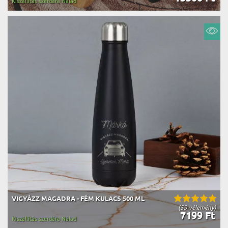
Kiszállítás szerdára Nálad
VIGYÁZZ MAGADRA - FÉM KULACS 500 ML
(59 vélemény)
7199 Ft
Kiszállítás szerdára Nálad