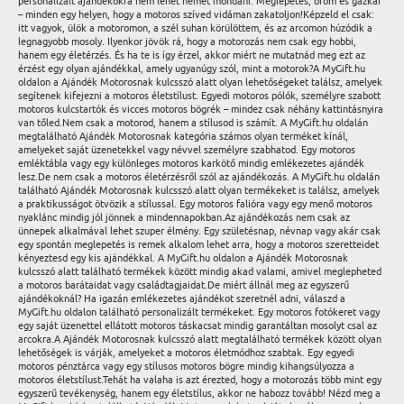
personalizált ajándékokra nem lehet nemet mondani. Meglepetés, öröm és gázkar
– minden egy helyen, hogy a motoros szíved vidáman zakatoljon!Képzeld el csak:
itt vagyok, ülök a motoromon, a szél suhan körülöttem, és az arcomon húzódik a
legnagyobb mosoly. Ilyenkor jövök rá, hogy a motorozás nem csak egy hobbi,
hanem egy életérzés. És ha te is így érzel, akkor miért ne mutatnád meg ezt az
érzést egy olyan ajándékkal, amely ugyanúgy szól, mint a motorok?A MyGift.hu
oldalon a Ajándék Motorosnak kulcsszó alatt olyan lehetőségeket találsz, amelyek
segítenek kifejezni a motoros életstílust. Egyedi motoros pólók, személyre szabott
motoros kulcstartók és vicces motoros bögrék – mindez csak néhány kattintásnyira
van tőled.Nem csak a motorod, hanem a stílusod is számít. A MyGift.hu oldalán
megtalálható Ajándék Motorosnak kategória számos olyan terméket kínál,
amelyeket saját üzenetekkel vagy névvel személyre szabhatod. Egy motoros
emléktábla vagy egy különleges motoros karkötő mindig emlékezetes ajándék
lesz.De nem csak a motoros életérzésről szól az ajándékozás. A MyGift.hu oldalán
található Ajándék Motorosnak kulcsszó alatt olyan termékeket is találsz, amelyek
a praktikusságot ötvözik a stílussal. Egy motoros falióra vagy egy menő motoros
nyaklánc mindig jól jönnek a mindennapokban.Az ajándékozás nem csak az
ünnepek alkalmával lehet szuper élmény. Egy születésnap, névnap vagy akár csak
egy spontán meglepetés is remek alkalom lehet arra, hogy a motoros szeretteidet
kényeztesd egy kis ajándékkal. A MyGift.hu oldalon a Ajándék Motorosnak
kulcsszó alatt található termékek között mindig akad valami, amivel meglepheted
a motoros barátaidat vagy családtagjaidat.De miért állnál meg az egyszerű
ajándékoknál? Ha igazán emlékezetes ajándékot szeretnél adni, válaszd a
MyGift.hu oldalon található personalizált termékeket. Egy motoros fotókeret vagy
egy saját üzenettel ellátott motoros táskacsat mindig garantáltan mosolyt csal az
arcokra.A Ajándék Motorosnak kulcsszó alatt megtalálható termékek között olyan
lehetőségek is várják, amelyeket a motoros életmódhoz szabtak. Egy egyedi
motoros pénztárca vagy egy stílusos motoros bögre mindig kihangsúlyozza a
motoros életstílust.Tehát ha valaha is azt érezted, hogy a motorozás több mint egy
egyszerű tevékenység, hanem egy életstílus, akkor ne habozz tovább! Nézd meg a