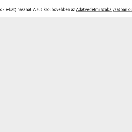
ŐL:
ookie-kat) használ. A sütikről bővebben az
Adatvédelmi Szabályzatban ol
5/4 elegedett vagyok
A bögr
Katona Máris
rögtön
találni
28.04.2026
13:56:15
 hegymászó - Fém bögre ka...
Azt hi
Margit
szépen
21.01.2025
20:58:00
 katona - Fém bögre karab...
 gift ideas, very fast shipping