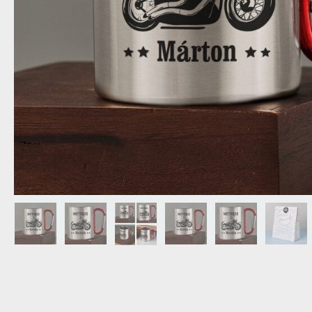
NAGYPAPÁNAK
ÉLELMISZE
APÓSÉKNAK
AZ AJÁND