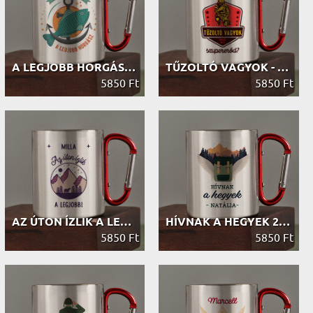
A LEGJOBB HORGÁSZ - FÉM BÖGRE KARAB...
TŰZOLTÓ VAGYOK - FÉM BÖGRE KARABINE...
5850 Ft
5850 Ft
AZ ÚTON ÍZLIK A LEGJOBB - FÉM BÖGRE...
HÍVNAK A HEGYEK 2 - FÉM BÖGRE KARAB...
5850 Ft
5850 Ft