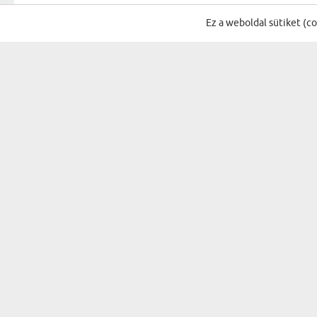
VÉLEMÉNYEK A KATEGÓRIA TÖBBI TERMÉKÉR
Ez a weboldal sütiket (c
Nagyon aranyos, minősége nalam 
Attila
24.07.2026
00:36:32
az igazi
Szép áru.
KÁROLY
18.05.2025
19:59:00
hivatásos
Lot of great
Nikoletta
24.12.2024
23:05:00