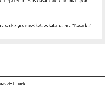
esetleg a rendelés leadását követő munkanapon
 a szükséges mezőket, és kattintson a "Kosárba"
 masszív termék