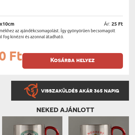
5x10cm
Ár:
25 Ft
termékhez az ajándékcsomagolást. Így gyönyörűen becsomagolt
 fog kinézni és azonnal átadható.
0 Ft
Kosárba helyez
VISSZAKÜLDÉS AKÁR 365 NAPIG
NEKED AJÁNLOTT