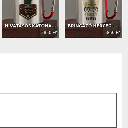
HIVATÁSOS KATONA - FÉM BÖGRE KARABI...
BRINGÁZÓ HERCEG - FÉM BÖGRE KARABIN...
5850 Ft
5850 Ft