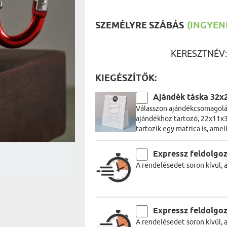
UTAZÓN
BICIKLI
REK
IDŐSEBB
SZEMÉLYRE SZÁBÁS
(INGYENE
SPORTO
ÉK VONÁSAI
TŰZOLT
FŐNÖKN
KERESZTNÉV
HORGÁS
VICCEL
KIEGÉSZÍTŐK:
Ajándék táska 32x
Válasszon ajándékcsomagolás
ajándékhoz tartozó, 22x11x3
tartozik egy matrica is, amel
Expressz feldolgo
A rendelésedet soron kívül, 
Expressz feldolgo
A rendelésedet soron kívül, 