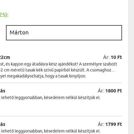
AK
STÁNAK
NEK
S):
LÓNAK
ÓNAK
EK
:
ZNAK
ŐDŐNEK
22cm
Ár:
10 Ft
t, és kapjon egy átadásra kész ajándékot! A személyre szabott
2 cm méretű tasak kék színű papírból készült. A csomaghoz
lyel megakadályozhatja, hogy a tasak kinyíljon.
zás
Ár:
1800 Ft
a lehető leggyorsabban, késedelem nélkül készítjük el.
zás
Ár:
1799 Ft
a lehető leggyorsabban, késedelem nélkül készítjük el.