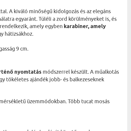
tal. A kiváló minőségű kidolgozás és az elegáns
álatra egyaránt. Túléli a zord körülményeket is, és
l rendelkezik, amely egyben
karabiner, amely
y hátizsákhoz.
gasság 9 cm.
rténő nyomtatás
módszerrel készült. A műalkotás
így tökéletes ajándék jobb- és balkezeseknek
mérsékletű üzemmódokban. Több tucat mosás