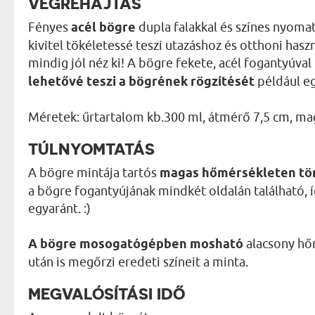
VÉGREHAJTÁS
Fényes
acél bögre
dupla falakkal és színes nyomat
kivitel tökéletessé teszi utazáshoz és otthoni haszn
mindig jól néz ki! A bögre fekete, acél fogantyúva
lehetővé teszi a bögrének rögzítését
például eg
Méretek: űrtartalom kb.300 ml, átmérő 7,5 cm, ma
TÚLNYOMTATÁS
A bögre mintája tartós
magas hőmérsékleten tö
a bögre fogantyújának mindkét oldalán található, 
egyaránt. :)
A bögre mosogatógépben mosható
alacsony hő
után is megőrzi eredeti színeit a minta.
MEGVALÓSÍTÁSI IDŐ