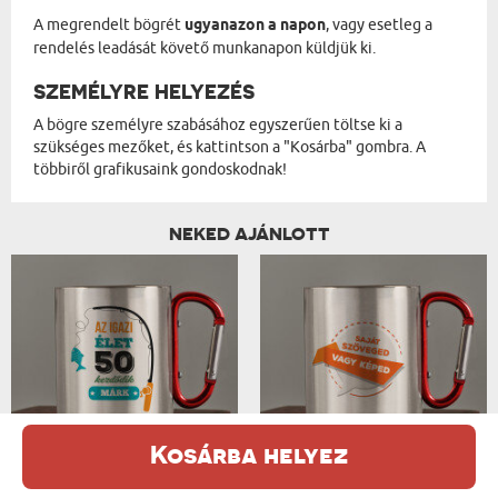
A megrendelt bögrét
ugyanazon a napon
, vagy esetleg a
rendelés leadását követő munkanapon küldjük ki.
SZEMÉLYRE HELYEZÉS
A bögre személyre szabásához egyszerűen töltse ki a
szükséges mezőket, és kattintson a "Kosárba" gombra. A
többiről grafikusaink gondoskodnak!
NEKED AJÁNLOTT
AZ IGAZI ÉLET - FÉM BÖGRE KARABINERREL
SAJÁT TERVEZET - FÉM BÖGRE KARABINE...
Kosárba helyez
5850 Ft
7650 Ft
Ez a weboldal sütiket (cookie-kat) használ. A sütikről bővebben az