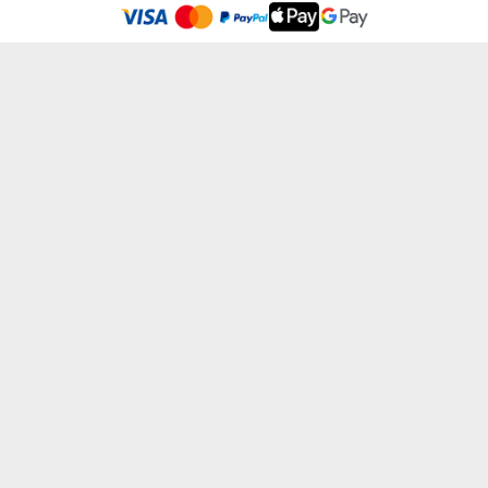
Adatvédelmi Szabályzatban olvashatsz.
.
Elfogadom
EGÉSZSÉGES, MINT HAL A VÍZBEN - FÉM...
HÍVNAK A HEGYEK 2 - FÉM BÖGRE KARAB...
5850 Ft
5850 Ft
TŰZOLTÓ VAGYOK - FÉM BÖGRE KARABINE...
BRINGÁZÓ HERCEG - FÉM BÖGRE KARABIN...
5850 Ft
5850 Ft