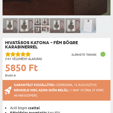
HIVATÁSOS KATONA - FÉM BÖGRE
KARABINERREL
ELÉRHETŐ TERMÉK
(161 VÉLEMÉNY ALAPJÁN)
5850 Ft
Bruttó ár
GARANTÁLT KISZÁLLÍTÁS::
SZERDÁRA, 12 AUGUSZTUS
RENDELD MEG AZON IDŐN BELÜL::
1 NAP 10 ÓRA 37 PERC
46 MÁSODPERC
Acél bögre
csattal
.
karcálló.