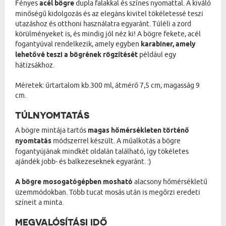
Fényes
acél bögre
dupla falakkal és színes nyomattal. A kiváló
minőségű kidolgozás és az elegáns kivitel tökéletessé teszi
utazáshoz és otthoni használatra egyaránt. Túléli a zord
körülményeket is, és mindig jól néz ki! A bögre fekete, acél
fogantyúval rendelkezik, amely egyben
karabiner, amely
lehetővé teszi a bögrének rögzítését
például egy
hátizsákhoz.
Méretek: űrtartalom kb.300 ml, átmérő 7,5 cm, magasság 9
cm.
TÚLNYOMTATÁS
A bögre mintája tartós
magas hőmérsékleten történő
nyomtatás
módszerrel készült. A műalkotás a bögre
fogantyújának mindkét oldalán található, így tökéletes
ajándék jobb- és balkezeseknek egyaránt. :)
A bögre mosogatógépben mosható
alacsony hőmérsékletű
üzemmódokban. Több tucat mosás után is megőrzi eredeti
színeit a minta.
MEGVALÓSÍTÁSI IDŐ