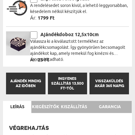
A rendelésedet soron kívül, a lehető leggyorsabban,
késedelem nélkül készítjük el.
Ár:
1799 Ft
Ajándékdoboz 12,5x10cm
Válassza ki a kiválasztott termékhez az
ajándékcsomagolást. Így gyönyörűen becsomagolt
ajándékot kap, amely remekül fog kinézni és
azonnal átadható.
Ár:
25 Ft
INGYENES
AJÁNDÉK MINDIG
VISSZAKÜLDÉS
SZÁLLÍTÁS 13,500
AZ IDŐBEN
AKÁR 365 NAPIG
FT-TÓL
LEÍRÁS
KIEGÉSZÍTŐK
KISZÁLLÍTÁS
GARANCIA
VÉGREHAJTÁS