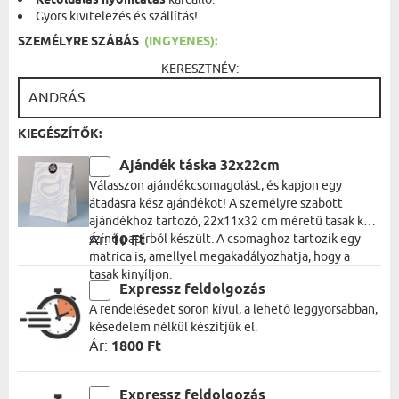
Kétoldalas nyomtatás
Gyors kivitelezés és szállítás!
SZEMÉLYRE SZÁBÁS
(INGYENES):
KERESZTNÉV:
KIEGÉSZÍTŐK:
Ajándék táska 32x22cm
Válasszon ajándékcsomagolást, és kapjon egy
átadásra kész ajándékot! A személyre szabott
ajándékhoz tartozó, 22x11x32 cm méretű tasak kék
színű papírból készült. A csomaghoz tartozik egy
Ár:
10 Ft
matrica is, amellyel megakadályozhatja, hogy a
tasak kinyíljon.
Expressz feldolgozás
A rendelésedet soron kívül, a lehető leggyorsabban,
késedelem nélkül készítjük el.
Ár:
1800 Ft
Expressz feldolgozás