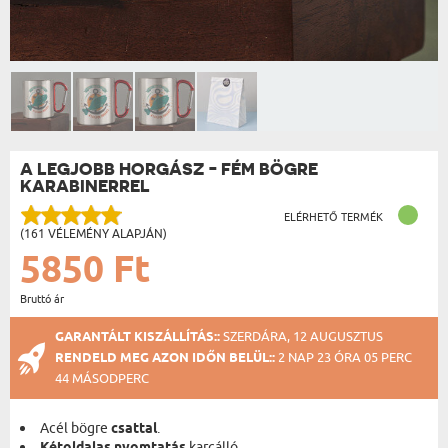
A LEGJOBB HORGÁSZ - FÉM BÖGRE
KARABINERREL
ELÉRHETŐ TERMÉK
(161 VÉLEMÉNY ALAPJÁN)
5850 Ft
Bruttó ár
GARANTÁLT KISZÁLLÍTÁS::
SZERDÁRA, 12 AUGUSZTUS
RENDELD MEG AZON IDŐN BELÜL::
2 NAP 23 ÓRA 05 PERC
44 MÁSODPERC
Acél bögre
csattal
.
karcálló.