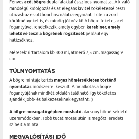
Fényes
acél bögre
dupla falakkal és színes nyomattal. A kiváló
minőségű kidolgozás és az elegáns kivitel tökéletessé teszi
utazáshoz és otthoni használatra egyaránt. Túléli a zord
körülményeket is, és mindig jól néz ki! A bögre fekete, acél
fogantyúval rendelkezik, amely egyben
karabiner, amely
lehetővé teszi a bögrének rögzítését
például egy
hátizsákhoz.
Méretek: űrtartalom kb.300 ml, átmérő 7,5 cm, magasság 9
cm.
TÚLNYOMTATÁS
A bögre mintája tartós
magas hőmérsékleten történő
nyomtatás
módszerrel készült. A műalkotás a bögre
fogantyújának mindkét oldalán található, így tökéletes
ajándék jobb- és balkezeseknek egyaránt. :)
A bögre mosogatógépben mosható
alacsony hőmérsékletű
üzemmódokban. Több tucat mosás után is megőrzi eredeti
színeit a minta.
MEGVALÓSÍTÁSI IDŐ