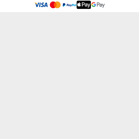
Adatvédelmi Szabályzatban olvashatsz.
.
Elfogadom
AZ IGAZI ÉLET - FÉM BÖGRE KARABINERREL
VITORLÁZÓ - FÉM BÖGRE KARABINERREL
5850 Ft
5850 Ft
HIVATÁSOS KATONA - FÉM BÖGRE KARABI...
EGÉSZSÉGES, MINT HAL A VÍZBEN - FÉM...
5850 Ft
5850 Ft