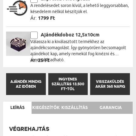
A rendelésedet soron kívül, a lehető leggyorsabban,
késedelem nélkül készítjük el.
Ár:
1799 Ft
Ajándékdoboz 12,5x10cm
Válassza ki a kiválasztott termékhez az
ajándékcsomagolást. Így gyönyörűen becsomagolt
ajándékot kap, amely remekül fog kinézni és
azonnal átadható.
Ár:
25 Ft
INGYENES
AJÁNDÉK MINDIG
VISSZAKÜLDÉS
SZÁLLÍTÁS 13,500
AZ IDŐBEN
AKÁR 365 NAPIG
FT-TÓL
LEÍRÁS
KIEGÉSZÍTŐK
KISZÁLLÍTÁS
GARANCIA
VÉGREHAJTÁS