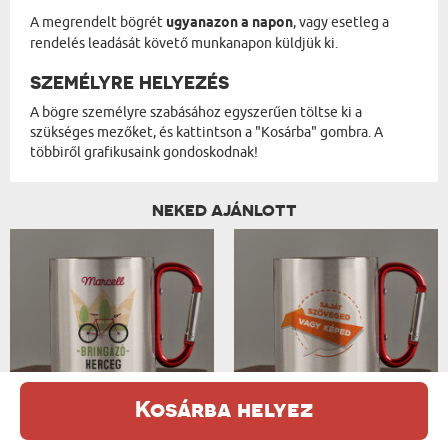
A megrendelt bögrét
ugyanazon a napon
, vagy esetleg a
rendelés leadását követő munkanapon küldjük ki.
SZEMÉLYRE HELYEZÉS
A bögre személyre szabásához egyszerűen töltse ki a
szükséges mezőket, és kattintson a "Kosárba" gombra. A
többiről grafikusaink gondoskodnak!
NEKED AJÁNLOTT
BRINGÁZÓ HERCEG - FÉM BÖGRE KARABIN...
SAJÁT TERVEZET - FÉM BÖGRE KARABINE...
Kosárba helyez
5850 Ft
7650 Ft
Ez a weboldal sütiket (cookie-kat) használ. A sütikről bővebben az