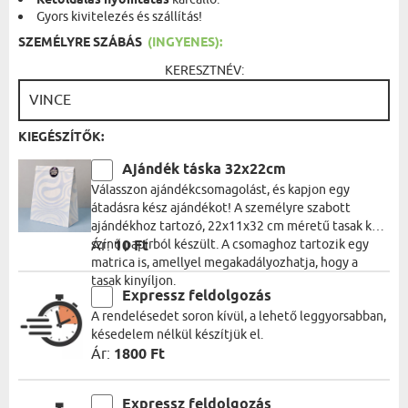
Kétoldalas nyomtatás
Gyors kivitelezés és szállítás!
SZEMÉLYRE SZÁBÁS
(INGYENES):
KERESZTNÉV:
KIEGÉSZÍTŐK:
Ajándék táska 32x22cm
Válasszon ajándékcsomagolást, és kapjon egy
átadásra kész ajándékot! A személyre szabott
ajándékhoz tartozó, 22x11x32 cm méretű tasak kék
színű papírból készült. A csomaghoz tartozik egy
Ár:
10 Ft
matrica is, amellyel megakadályozhatja, hogy a
tasak kinyíljon.
Expressz feldolgozás
A rendelésedet soron kívül, a lehető leggyorsabban,
késedelem nélkül készítjük el.
Ár:
1800 Ft
Expressz feldolgozás