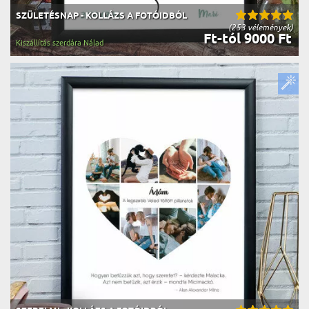
SZÜLETÉSNAP - KOLLÁZS A FOTÓIDBÓL
(253 vélemények)
Ft-tól 9000 Ft
Kiszállítás szerdára Nálad