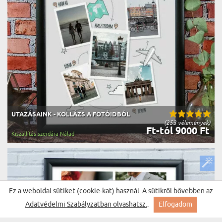
UTAZÁSAINK - KOLLÁZS A FOTÓIDBÓL
(253 vélemények)
Ft-tól 9000 Ft
Kiszállítás szerdára Nálad
Ez a weboldal sütiket (cookie-kat) használ. A sütikről bővebben az
Adatvédelmi Szabályzatban olvashatsz.
.
Elfogadom