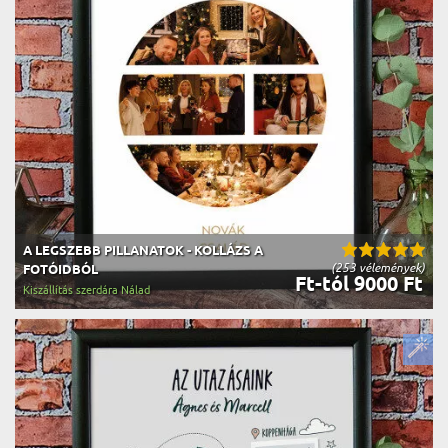
A LEGSZEBB PILLANATOK - KOLLÁZS A
(253 vélemények)
FOTÓIDBÓL
Ft-tól 9000 Ft
Kiszállítás szerdára Nálad