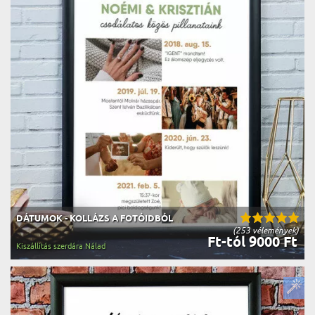
DÁTUMOK - KOLLÁZS A FOTÓIDBÓL
(253 vélemények)
Ft-tól 9000 Ft
Kiszállítás szerdára Nálad