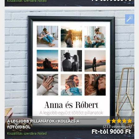
Kiszállítás szerdára Nálad
A LEGJOBB PILLANATOK - KOLLÁZS A
(253 vélemények)
FOTÓIDBÓL
Ft-tól 9000 Ft
Kiszállítás szerdára Nálad