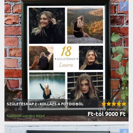
SZÜLETÉSNAP 2 - KOLLÁZS A FOTÓIDBÓL
(253 vélemények)
Ft-tól 9000 Ft
Kiszállítás szerdára Nálad