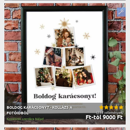
BOLDOG KARÁCSONYT - KOLLÁZS A
(253 vélemények)
FOTÓIDBÓL
Ft-tól 9000 Ft
Kiszállítás szerdára Nálad