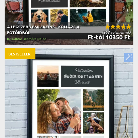
A LEGSZEBB EMLÉKEINK - KOLLÁZS A
(253 vélemények)
FOTÓIDBÓL
Ft-tól 10350 Ft
Kiszállítás szerdára Nálad
BESTSELLER