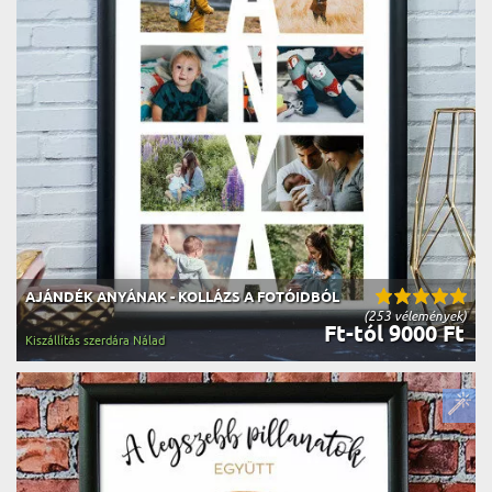
AJÁNDÉK ANYÁNAK - KOLLÁZS A FOTÓIDBÓL
(253 vélemények)
Ft-tól 9000 Ft
Kiszállítás szerdára Nálad