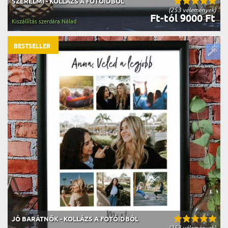
SZERELMI - KOLLÁZS A FOTÓIDBÓL
(253 vélemények)
Ft-tól 9000 Ft
Kiszállítás szerdára Nálad
BESTSELLER
JÓ BARÁTNŐK - KOLLÁZS A FOTÓIDBÓL
(253 vélemények)