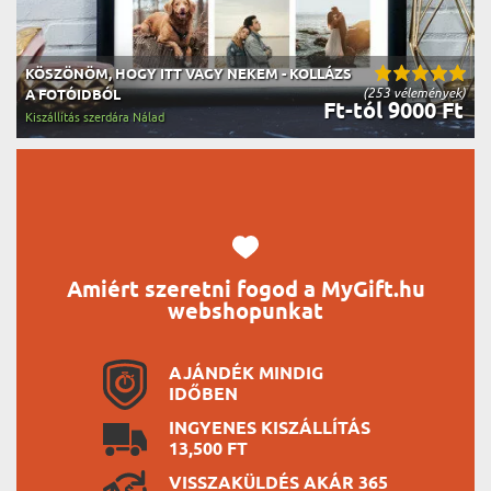
KÖSZÖNÖM, HOGY ITT VAGY NEKEM - KOLLÁZS
(253 vélemények)
A FOTÓIDBÓL
Ft-tól 9000 Ft
Kiszállítás szerdára Nálad
Amiért szeretni fogod a MyGift.hu
webshopunkat
AJÁNDÉK MINDIG
IDŐBEN
INGYENES KISZÁLLÍTÁS
13,500 FT
VISSZAKÜLDÉS AKÁR 365