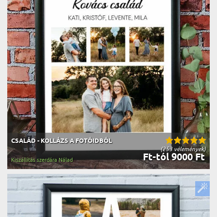
CSALÁD - KOLLÁZS A FOTÓIDBÓL
(253 vélemények)
Ft-tól 9000 Ft
Kiszállítás szerdára Nálad