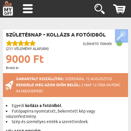
SZÜLETÉSNAP - KOLLÁZS A FOTÓIDBÓL
ELÉRHETŐ TERMÉK
(251 VÉLEMÉNY ALAPJÁN)
9000 Ft
Bruttó ár
GARANTÁLT KISZÁLLÍTÁS::
SZERDÁRA, 12 AUGUSZTUS
RENDELD MEG AZON IDŐN BELÜL::
2 NAP 12 ÓRA 04 PERC
03 MÁSODPERC
Egyedi
kollázs a fotóidból
.
Fotópapírra nyomtatott, bekeretett kép vagy
vászonfestmény.
Szép és személyes emlék a szeretteidnek.