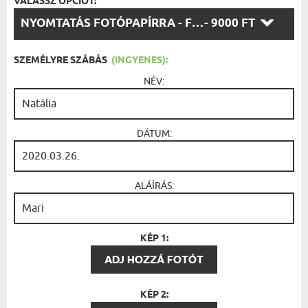
VÁLASSZ OPCIÓT:
VÁLASSZ
NYOMTATÁS FOTÓPAPÍRRA - FEKETE KERET 30X40
- 9000 FT
OPCIÓT:
SZEMÉLYRE SZÁBÁS
(INGYENES):
NÉV:
DÁTUM:
ALÁÍRÁS:
KÉP 1:
ADJ HOZZÁ FOTÓT
KÉP 2: