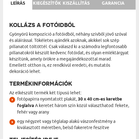
LEÍRÁS
KIEGÉSZÍTŐK
KISZÁLLÍTÁS
GARANCIA
KOLLÁZS A FOTÓIDBÓL
Gyönyörű kompozíció a fotóidból, néhány szívből jövő szóval
és aláírással. Tökéletes ajándék azoknak, akikkel sok szép
pillanatot töltöttél. Csak válaszd ki a számodra legfontosabb
pillanatokról készült kedvenc fotóidat, és olyan emléktárgyat
készítünk, amely örökre a megajándékozottal marad.
Emellett otthon is, ez rendkívül eredeti, és mutatós
dekoráció lehet.
TERMÉKINFORMÁCIÓK
Az elkészült termék két típusú lehet:
fotópapírra nyomtatott plakát,
30 x 40 cm-es keretbe
foglalva
A keretet három szín közül választhatod: fekete,
fehér vagy arany
egy négyzet vagy téglalap alakú vászonfestmény a
kiválasztott méretben, belső fakeretre feszítve