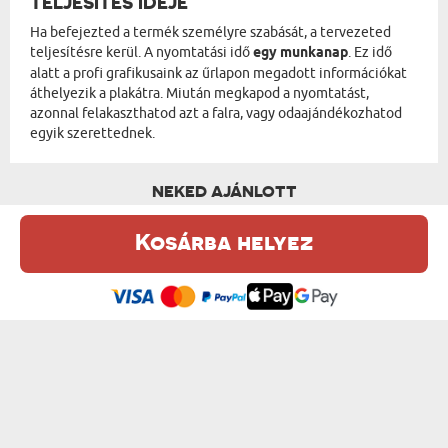
TELJESÍTÉS IDEJE
Ha befejezted a termék személyre szabását, a tervezeted
teljesítésre kerül. A nyomtatási idő
egy munkanap
. Ez idő
alatt a profi grafikusaink az űrlapon megadott információkat
áthelyezik a plakátra. Miután megkapod a nyomtatást,
azonnal felakaszthatod azt a falra, vagy odaajándékozhatod
egyik szerettednek.
NEKED AJÁNLOTT
Kosárba helyez
Ez a weboldal sütiket (cookie-kat) használ. A sütikről bővebben az
Adatvédelmi Szabályzatban olvashatsz.
.
Elfogadom
KÖSZÖNÖM, HOGY ITT VAGY NEKEM - KOL...
JÓ BARÁTNŐK - KOLLÁZS A FOTÓIDBÓL
9000 Ft
9000 Ft