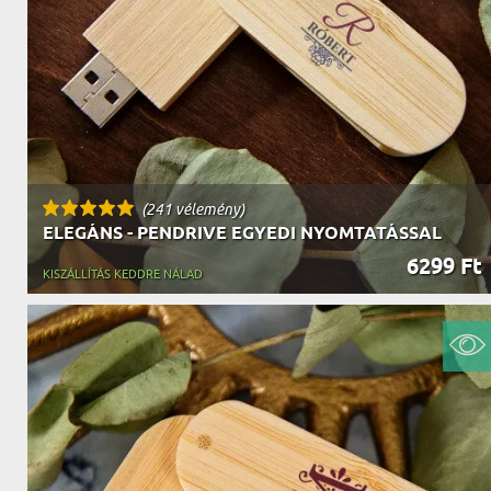
NAGYPAPÁNAK
ÉLELMISZE
APÓSÉKNAK
AZ AJÁND
(241 vélemény)
ELEGÁNS - PENDRIVE EGYEDI NYOMTATÁSSAL
6299 Ft
KISZÁLLÍTÁS KEDDRE NÁLAD