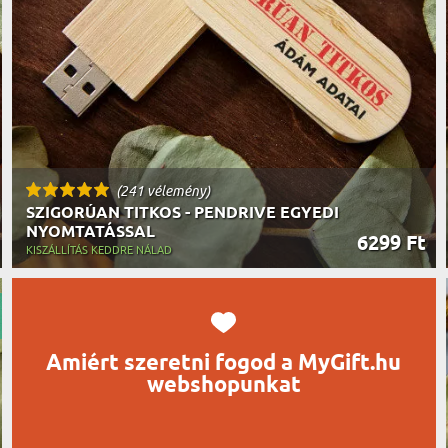
UTAZÓN
BICIKLI
REK
IDŐSEBB
SPORTO
ÉK VONÁSAI
TŰZOLT
FŐNÖKN
HORGÁS
VICCEL
(241 vélemény)
SZIGORÚAN TITKOS - PENDRIVE EGYEDI
NYOMTATÁSSAL
6299 Ft
KISZÁLLÍTÁS KEDDRE NÁLAD
Amiért szeretni fogod a MyGift.hu
webshopunkat