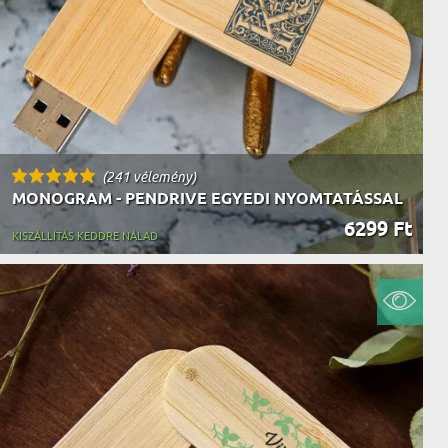
(241 vélemény)
MONOGRAM - PENDRIVE EGYEDI NYOMTATÁSSAL
6299 Ft
KISZÁLLÍTÁS KEDDRE NÁLAD