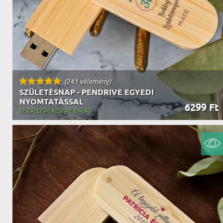
(241 vélemény)
SZÜLETÉSNAP - PENDRIVE EGYEDI
NYOMTATÁSSAL
6299 Ft
KISZÁLLÍTÁS KEDDRE NÁLAD