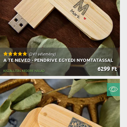
AK
STÁNAK
NEK
LÓNAK
ÓNAK
EK
ZNAK
ŐDŐNEK
(241 vélemény)
A TE NEVED - PENDRIVE EGYEDI NYOMTATÁSSAL
6299 Ft
KISZÁLLÍTÁS KEDDRE NÁLAD