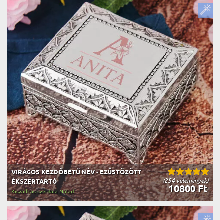
VIRÁGOS KEZDŐBETŰ NÉV - EZÜSTÖZÖTT
(254 vélemények)
ÉKSZERTARTÓ
10800 Ft
Kiszállítás szerdára Nálad