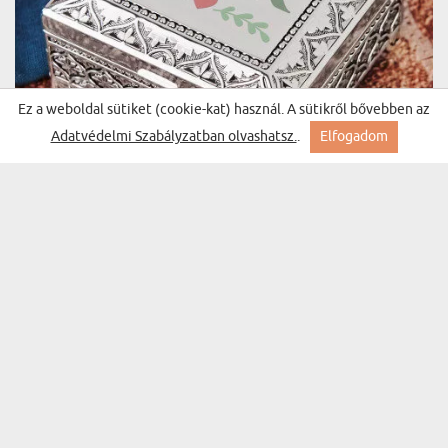
Ez a weboldal sütiket (cookie-kat) használ. A sütikről bővebben az
Adatvédelmi Szabályzatban olvashatsz.
.
Elfogadom
VIRÁGOS KEZDŐBETŰK - EZÜSTÖZÖTT
(254 vélemények)
ÉKSZERTARTÓ
10800 Ft
Kiszállítás szerdára Nálad