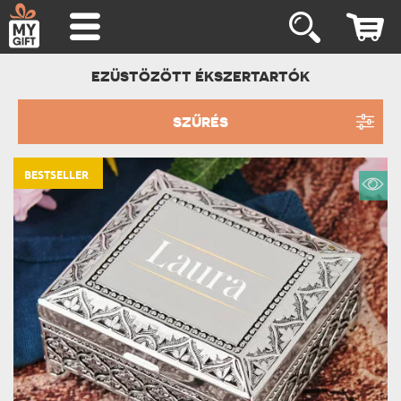
EZÜSTÖZÖTT ÉKSZERTARTÓK
SZŰRÉS
BESTSELLER