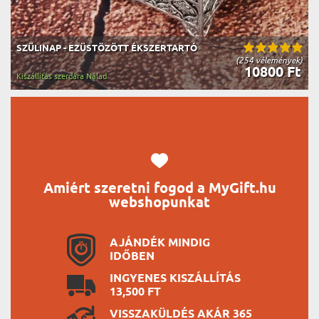
SZÜLINAP - EZÜSTÖZÖTT ÉKSZERTARTÓ
(254 vélemények)
10800 Ft
Kiszállítás szerdára Nálad
Amiért szeretni fogod a MyGift.hu
webshopunkat
AJÁNDÉK MINDIG
IDŐBEN
INGYENES KISZÁLLÍTÁS
13,500 FT
VISSZAKÜLDÉS AKÁR 365