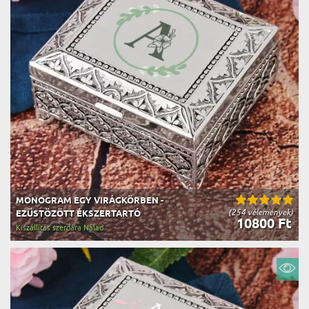
MONOGRAM EGY VIRÁGKÖRBEN -
(254 vélemények)
EZÜSTÖZÖTT ÉKSZERTARTÓ
10800 Ft
Kiszállítás szerdára Nálad