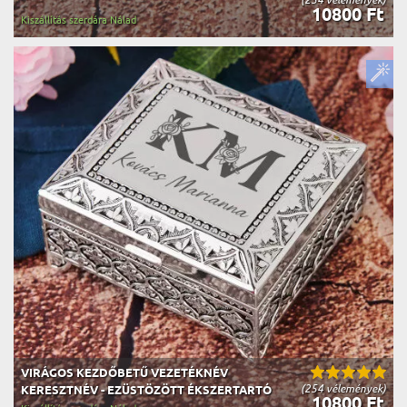
10800 Ft
Kiszállítás szerdára Nálad
VIRÁGOS KEZDŐBETŰ VEZETÉKNÉV
(254 vélemények)
KERESZTNÉV - EZÜSTÖZÖTT ÉKSZERTARTÓ
10800 Ft