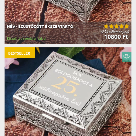
NÉV - EZÜSTÖZÖTT ÉKSZERTARTÓ
(254 vélemények)
10800 Ft
Kiszállítás szerdára Nálad
BESTSELLER