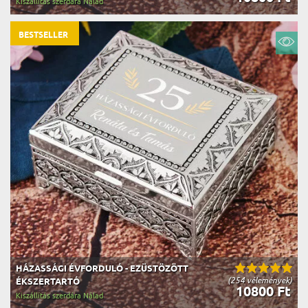
Kiszállítás szerdára Nálad
BESTSELLER
HÁZASSÁGI ÉVFORDULÓ - EZÜSTÖZÖTT
(254 vélemények)
ÉKSZERTARTÓ
10800 Ft
Kiszállítás szerdára Nálad