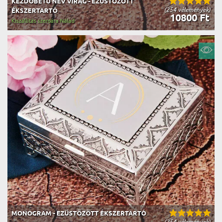
KEZDŐBETŰ NÉV VIRÁG - EZÜSTÖZÖTT
(254 vélemények)
ÉKSZERTARTÓ
10800 Ft
Kiszállítás szerdára Nálad
MONOGRAM - EZÜSTÖZÖTT ÉKSZERTARTÓ
(254 vélemények)