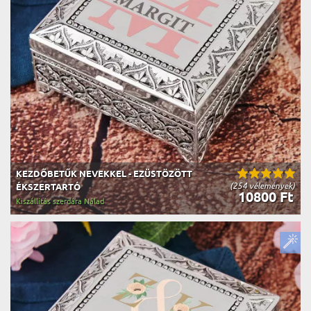
KEZDŐBETŰK NEVEKKEL - EZÜSTÖZÖTT
(254 vélemények)
ÉKSZERTARTÓ
10800 Ft
Kiszállítás szerdára Nálad