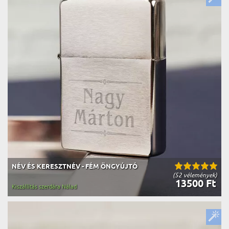
NÉV ÉS KERESZTNÉV - FÉM ÖNGYÚJTÓ
(52 vélemények)
13500 Ft
Kiszállítás szerdára Nálad