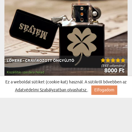
LÓHERE - GRAVÍROZOTT ÖNGYÚJTÓ
(848 vélemény)
8000 Ft
Kiszállítás szerdára Nálad
Ez a weboldal sütiket (cookie-kat) használ. A sütikről bővebben az
BESTSELLER
Adatvédelmi Szabályzatban olvashatsz.
.
Elfogadom