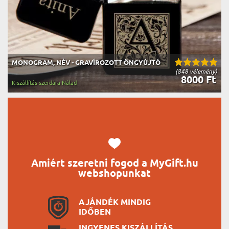
MONOGRAM, NÉV - GRAVÍROZOTT ÖNGYÚJTÓ
(848 vélemény)
8000 Ft
Kiszállítás szerdára Nálad
Amiért szeretni fogod a MyGift.hu
webshopunkat
AJÁNDÉK MINDIG
IDŐBEN
INGYENES KISZÁLLÍTÁS