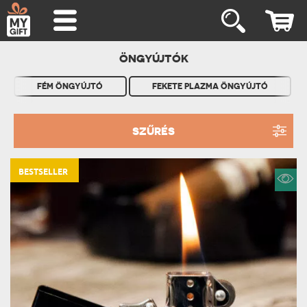
ÖNGYÚJTÓK
FÉM ÖNGYÚJTÓ
FEKETE PLAZMA ÖNGYÚJTÓ
SZŰRÉS
BESTSELLER