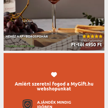
NEHÉZ NAP - BOROSPOHÁR
(1465 vélemény)
Ft-tól 4950 Ft
Kiszállítás keddre Nálad
Amiért szeretni fogod a MyGift.hu
webshopunkat
AJÁNDÉK MINDIG
IDŐBEN