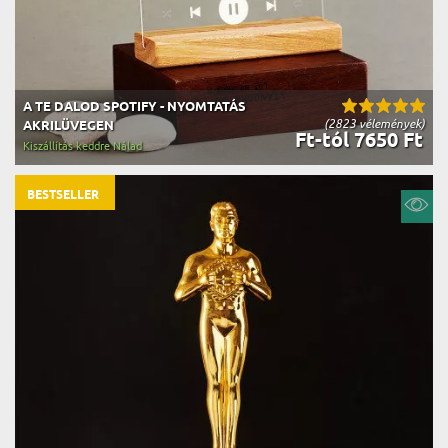
A TE DALOD SPOTIFY - NYOMTATÁS
(2823 vélemények)
AKRILÜVEGEN
Ft-tól 7650 Ft
Kiszállítás keddre Nálad
BESTSELLER