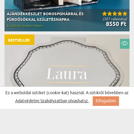
AJÁNDÉKKÉSZLET BOROSPOHÁRRAL ÉS
(307 vélemény)
FÜRDŐSÓKKAL SZÜLETÉSNAPRA
8550 Ft
Kiszállítás keddre Nálad
BESTSELLER
Ez a weboldal sütiket (cookie-kat) használ. A sütikről bővebben az
Adatvédelmi Szabályzatban olvashatsz.
.
Elfogadom