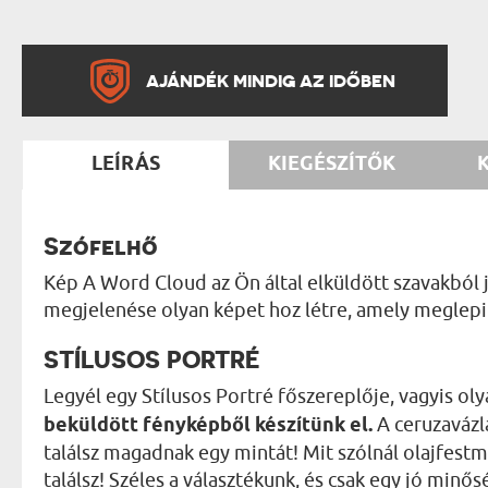
AJÁNDÉK MINDIG AZ IDŐBEN
LEÍRÁS
KIEGÉSZÍTŐK
Szófelhő
Kép A Word Cloud az Ön által elküldött szavakból 
megjelenése olyan képet hoz létre, amely meglepi
STÍLUSOS PORTRÉ
Legyél egy Stílusos Portré főszereplője, vagyis o
beküldött fényképből készítünk el.
A ceruzavázl
találsz magadnak egy mintát! Mit szólnál olajfestm
találsz! Széles a választékunk, és csak egy jó min