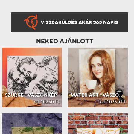
VISSZAKÜLDÉS AKÁR 365 NAPIG
NEKED AJÁNLOTT
SZÜRKE - VÁSZONKÉP
WATER ART - VÁSZONKÉP
od 10350 Ft
od 10350 Ft