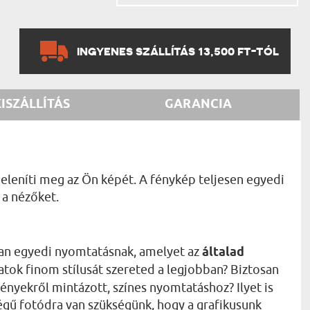
INGYENES SZÁLLÍTÁS 13,500 FT-TÓL
KISZÁLLÍTÁS
GARANCIA
jeleníti meg az Ön képét. A fénykép teljesen egyedi
 a nézőket.
lyan egyedi nyomtatásnak, amelyet az
általad
atok finom stílusát szereted a legjobban? Biztosan
ényekről mintázott, színes nyomtatáshoz? Ilyet is
őségű fotódra van szükségünk, hogy a grafikusunk