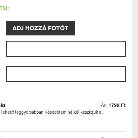
AK
S):
STÁNAK
NEK
LÓNAK
:
ÓNAK
ADJ HOZZÁ FOTÓT
EK
ZNAK
ŐDŐNEK
-
:
.
:
zás
Ár:
1799 Ft
a lehető leggyorsabban, késedelem nélkül készítjük el.