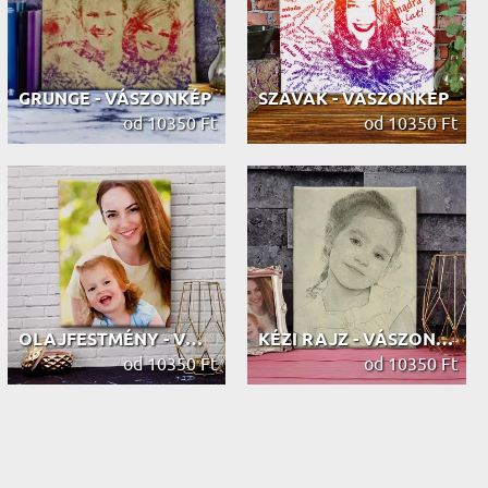
GRUNGE - VÁSZONKÉP
SZAVAK - VÁSZONKÉP
od 10350 Ft
od 10350 Ft
OLAJFESTMÉNY - VÁSZONKÉP
KÉZI RAJZ - VÁSZONKÉP
od 10350 Ft
od 10350 Ft