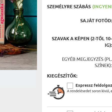
UTAZÓN
SZEMÉLYRE SZÁBÁS
(INGYENE
BICIKLI
REK
IDŐSEBB
SPORTO
ÉK VONÁSAI
SAJÁT FOTÓD
TŰZOLT
FŐNÖKN
HORGÁS
VICCEL
SZAVAK A KÉPEN (2-TŐL 10
IG)
EGYÉB MEGJEGYZÉS (PL
SZÍNEK)
KIEGÉSZÍTŐK:
Expressz feldolgo
A rendelésedet soron kívül, 