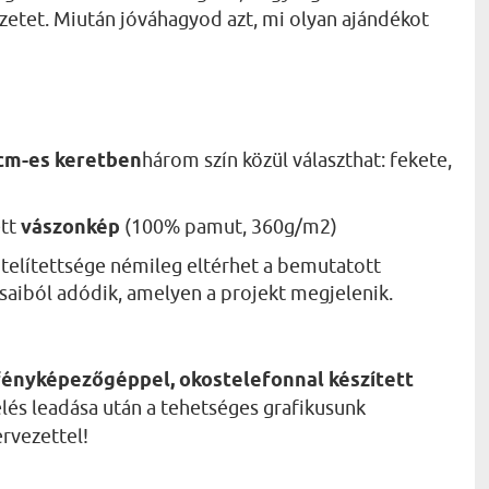
rvezetet. Miután jóváhagyod azt, mi olyan ajándékot
 cm-es keretben
három szín közül választhat: fekete,
ett
vászonkép
(100% pamut, 360g/m2)
telítettsége némileg eltérhet a bemutatott
ásaiból adódik, amelyen a projekt megjelenik.
fényképezőgéppel, okostelefonnal készített
lés leadása után a tehetséges grafikusunk
ervezettel!