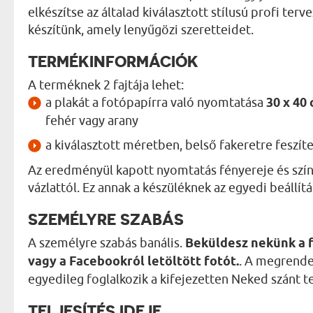
elkészítse az általad kiválasztott stílusú profi te
készítünk, amely lenyűgözi szeretteidet.
TERMÉKINFORMÁCIÓK
A terméknek 2 fajtája lehet:
a plakát a fotópapírra való nyomtatása
30 x 40
fehér vagy arany
a kiválasztott méretben, belső fakeretre feszít
Az eredményül kapott nyomtatás fényereje és szín
vázlattól. Ez annak a készüléknek az egyedi beállít
SZEMÉLYRE SZABÁS
A személyre szabás banális.
Beküldesz nekünk a 
vagy a Facebookról letöltött fotót.
. A megrende
egyedileg foglalkozik a kifejezetten Neked szánt t
TELJESÍTÉS IDEJE