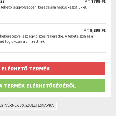
zás
Ár:
1799 Ft
a lehető leggyorsabban, késedelem nélkül készítjük el.
Ár:
9,899 Ft
keretezve lesz egy díszes fa keretbe. A fekete szín és a
et fog okozni a címzettnek!
 elérhető termék
 a termék elérhetőségéről
ESTVÉRNEK 30. SZÜLETÉSNAPRA