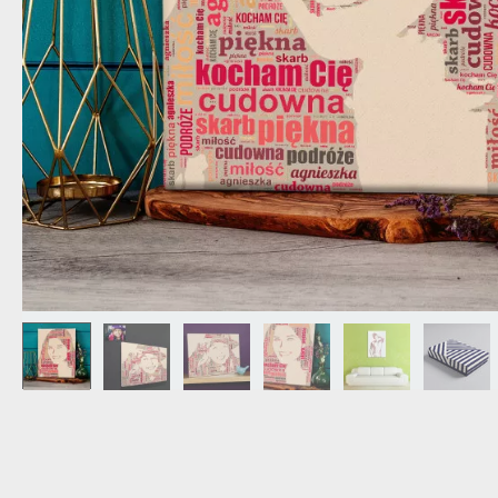
NAGYPAPÁNAK
ÉLELMISZE
APÓSÉKNAK
AZ AJÁND