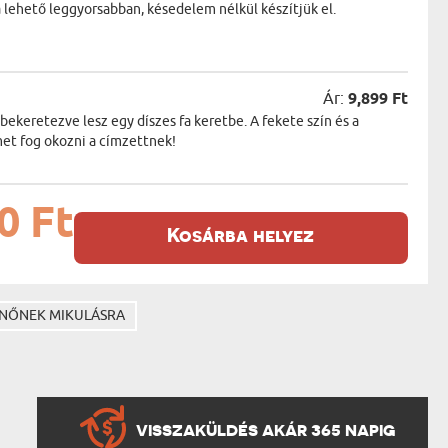
a lehető leggyorsabban, késedelem nélkül készítjük el.
Ár:
9,899 Ft
keretezve lesz egy díszes fa keretbe. A fekete szín és a
et fog okozni a címzettnek!
0 Ft
Kosárba helyez
NŐNEK MIKULÁSRA
VISSZAKÜLDÉS AKÁR 365 NAPIG