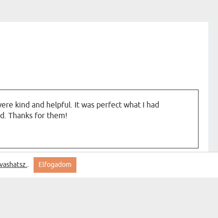
ere kind and helpful. It was perfect what I had
d. Thanks for them!
vashatsz.
.
Elfogadom
rű lett a kép!! A férjemnem nagyon tetszett!! Majd
 gyerekekről is szeretnék egyet készíttetni.