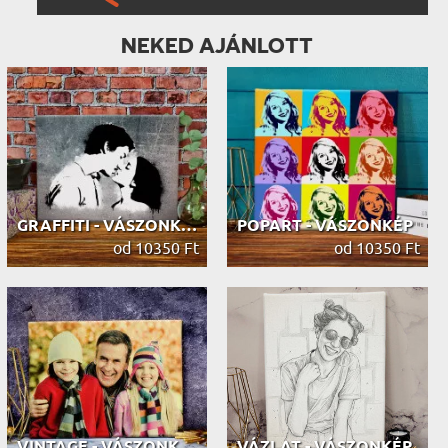
NEKED AJÁNLOTT
GRAFFITI - VÁSZONKÉP
POPART - VÁSZONKÉP
od 10350 Ft
od 10350 Ft
VINTAGE - VÁSZONKÉP
VÁZLAT - VÁSZONKÉP