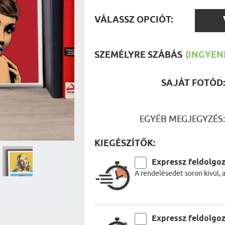
UTAZÓN
BICIKLI
VÁLAS
REK
VÁLASSZ OPCIÓT:
IDŐSEBB
OPCIÓ
SPORTO
ÉK VONÁSAI
TŰZOLT
FŐNÖKN
SZEMÉLYRE SZÁBÁS
(INGYENE
HORGÁS
VICCEL
SAJÁT FOTÓD
EGYÉB MEGJEGYZÉS
KIEGÉSZÍTŐK:
Expressz feldolgo
A rendelésedet soron kívül, 
Expressz feldolgo