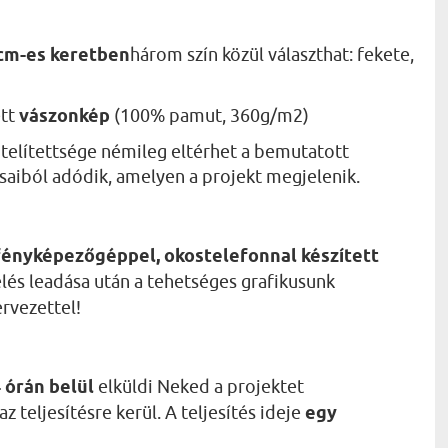
 cm-es keretben
három szín közül választhat: fekete,
ett
vászonkép
(100% pamut, 360g/m2)
telítettsége némileg eltérhet a bemutatott
ásaiból adódik, amelyen a projekt megjelenik.
fényképezőgéppel, okostelefonnal készített
lés leadása után a tehetséges grafikusunk
ervezettel!
 órán belül
elküldi Neked a projektet
 teljesítésre kerül. A teljesítés ideje
egy