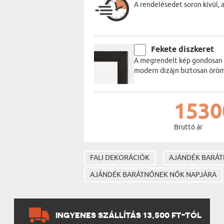
A rendelésedet soron kívül, 
Fekete díszkeret
A megrendelt kép gondosan be
modern dizájn biztosan öröm
1530
Bruttó ár
FALI DEKORÁCIÓK
AJÁNDÉK BARÁT
AJÁNDÉK BARÁTNŐNEK NŐK NAPJÁRA
INGYENES SZÁLLÍTÁS 13,500 FT-TÓL