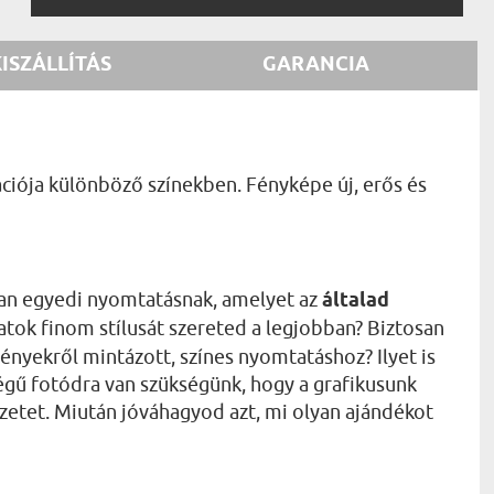
KISZÁLLÍTÁS
GARANCIA
ciója különböző színekben. Fényképe új, erős és
lyan egyedi nyomtatásnak, amelyet az
általad
atok finom stílusát szereted a legjobban? Biztosan
ényekről mintázott, színes nyomtatáshoz? Ilyet is
őségű fotódra van szükségünk, hogy a grafikusunk
rvezetet. Miután jóváhagyod azt, mi olyan ajándékot