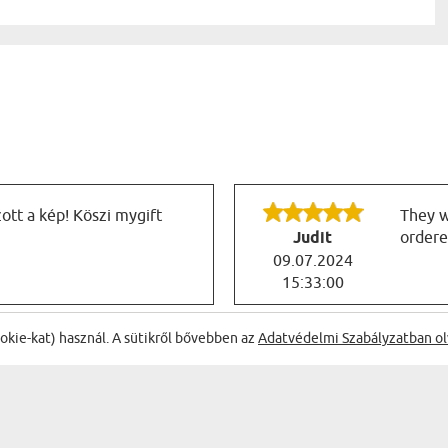
tt a kép! Köszi mygift
They w
Judit
ordere
09.07.2024
15:33:00
ŐL:
ookie-kat) használ. A sütikről bővebben az
Adatvédelmi Szabályzatban ol
on szép kép!
Gyönyö
Csillagé Simonka
most a
Mária