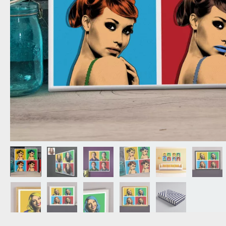
NAGYPAPÁNAK
ÉLELMISZE
APÓSÉKNAK
AZ AJÁND