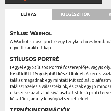
LEÍRÁS
KIEGÉSZÍTŐK
Stílus: Warhol
A Warhol-stílusú portré egy fénykép híres kombiná
egyedi karaktert kap.
STÍLUSOS PORTRÉ
Legyél egy Stílusos Portré főszereplője, vagyis o
beküldött fényképből készítünk el.
A ceruzavázl
találsz magadnak egy mintát! Mit szólnál olajfestm
találsz! Széles a választékunk, és csak egy jó min
elkészítse az általad kiválasztott stílusú profi te
készítünk, amely lenyűgözi szeretteidet.
TERMÉKINFORMÁCIÓK