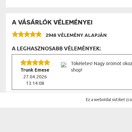
A VÁSÁRLÓK VÉLEMÉNYEI
2948 VÉLEMÉNY ALAPJÁN
A LEGHASZNOSABB VÉLEMÉNYEK:
Tökéletes! Nagy örömöt okozo
Trunk Emese
shop!
27.04.2026
13:14:08
VÉLEMÉNYEK A KATEGÓRIA TÖBBI TERMÉKÉR
Ez a weboldal sütiket (c
Nagyon jó minőségű és nagy
B. Anna
25.07.2026