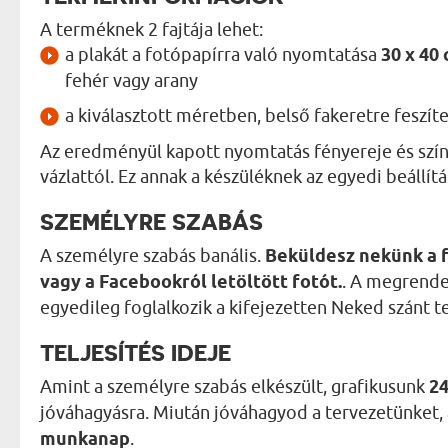
A terméknek 2 fajtája lehet:
a plakát a fotópapírra való nyomtatása
30 x 40
fehér vagy arany
a kiválasztott méretben, belső fakeretre feszít
Az eredményül kapott nyomtatás fényereje és szín
vázlattól. Ez annak a készüléknek az egyedi beállít
SZEMÉLYRE SZABÁS
A személyre szabás banális.
Beküldesz nekünk a 
vagy a Facebookról letöltött fotót.
. A megrende
egyedileg foglalkozik a kifejezetten Neked szánt t
TELJESÍTÉS IDEJE
Amint a személyre szabás elkészült, grafikusunk
24
jóváhagyásra. Miután jóváhagyod a tervezetünket, az
munkanap
.