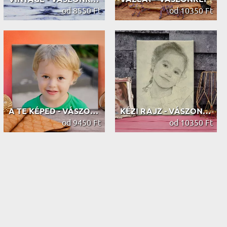
od 8550 Ft
od 10350 Ft
A TE KÉPED - VÁSZONKÉP
KÉZI RAJZ - VÁSZONKÉP
od 9450 Ft
od 10350 Ft