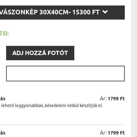
AK
STÁNAK
SZ
VÁSZONKÉP 30X40CM
- 15300 FT
NEK
T:
LÓNAK
ÓNAK
EK
S):
ZNAK
ŐDŐNEK
:
ADJ HOZZÁ FOTÓT
:
zás
Ár:
1799 Ft
a lehető leggyorsabban, késedelem nélkül készítjük el.
zás
Ár:
1799 Ft