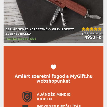
CSALÁDNÉV ÉS KERESZTNÉV - GRAVÍROZOTT
(339 vélemény)
ZSEBKÉS BICSKA
4950 Ft
Kiszállítás szerdára Nálad
Amiért szeretni fogod a MyGift.hu
webshopunkat
AJÁNDÉK MINDIG
IDŐBEN
INGYENES KISZÁLLÍTÁS