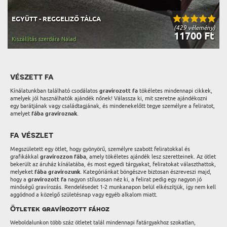
EGYÜTT - REGGELIZŐ TÁLCA
(429 vélemény)
11700 Ft
Kiszállítás szerdára Nálad
VÉSZETT FA
Kínálatunkban található csodálatos
gravírozott fa
tökéletes mindennapi cikkek,
amelyek jól használhatók ajándék nőnek! Válassza ki, mit szeretne ajándékozni
egy barátjának vagy családtagjának, és mindenekelőtt tegye személyre a feliratot,
amelyet
fába gravíroznak
.
FA VÉSZLET
Megszületett egy ötlet, hogy gyönyörű, személyre szabott feliratokkal és
grafikákkal
gravírozzon fába
, amely tökéletes ajándék lesz szeretteinek. Az ötlet
bekerült az áruház kínálatába, és most egyedi tárgyakat, feliratokat választhattok,
melyeket
fába gravírozunk
. Kategóriánkat böngészve biztosan észreveszi majd,
hogy a
gravírozott fa
nagyon stílusosan néz ki, a felirat pedig egy nagyon jó
minőségű gravírozás. Rendelésedet 1-2 munkanapon belül elkészítjük, így nem kell
aggódnod a közelgő születésnap vagy egyéb alkalom miatt.
Ötletek gravírozott fához
Weboldalunkon több száz ötletet talál mindennapi fatárgyakhoz szokatlan,