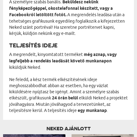
A személyre szabás banális.
Beküldesz nekünk
fényképezőgéppel, okostelefonnal készített, vagy a
Facebookról letöltött fotót.
A megrendelés leadása után a
tehetséges grafikusunk egyedileg foglalkozik a kifejezetten
Neked szánt portréval! Ha szeretne portrétervet kapni,
kérjük, küldjön nekünk egy e-mailt.
TELJESÍTÉS IDEJE
A megrendelt, kinyomtatott terméket
még aznap, vagy
legfeljebb a rendelés leadását követő munkanapon
kiküldjük Neked.
Ne feledd, a kész termék elkészítésének ideje
meghosszabbodhat abban az esetben, ha egy vázlat
kiküldésére nyújtasz be igényt. Amint a személyre szabás
elkészült, grafikusunk
24 órán belül
elküldi Neked a projektet
jóváhagyásra. Miután jóváhagyod a tervezetünket, az
teljesítésre kerül. A teljesítés ideje
egy munkanap
.
NEKED AJÁNLOTT