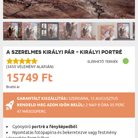
A SZERELMES KIRÁLYI PÁR - KIRÁLYI PORTRÉ
ELÉRHETŐ TERMÉK
(3450 VÉLEMÉNY ALAPJÁN)
15749 Ft
Bruttó ár
GARANTÁLT KISZÁLLÍTÁS::
SZERDÁRA, 12 AUGUSZTUS
RENDELD MEG AZON IDŐN BELÜL::
2 NAP 8 ÓRA 05 PERC
46 MÁSODPERC
Gyönyörű
portré a fényképedből
.
Nyomtatás fotópapírra és bekeretezve vagy festmény