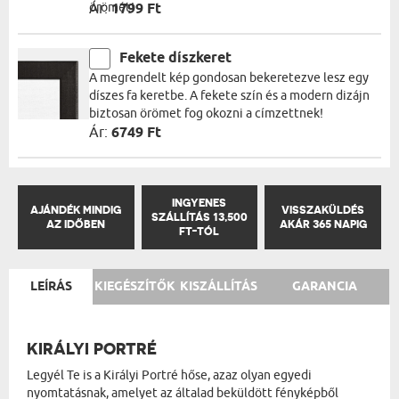
örömét!
Ár:
1799 Ft
Fekete díszkeret
A megrendelt kép gondosan bekeretezve lesz egy
díszes fa keretbe. A fekete szín és a modern dizájn
biztosan örömet fog okozni a címzettnek!
Ár:
6749 Ft
INGYENES
AJÁNDÉK MINDIG
VISSZAKÜLDÉS
SZÁLLÍTÁS 13,500
AZ IDŐBEN
AKÁR 365 NAPIG
FT-TÓL
LEÍRÁS
KIEGÉSZÍTŐK
KISZÁLLÍTÁS
GARANCIA
KIRÁLYI PORTRÉ
Legyél Te is a Királyi Portré hőse, azaz olyan egyedi
nyomtatásnak, amelyet az általad beküldött fényképből