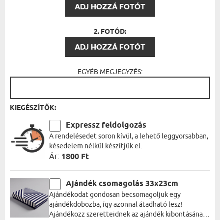
ADJ HOZZÁ FOTÓT
2. FOTÓD:
ADJ HOZZÁ FOTÓT
EGYÉB MEGJEGYZÉS:
KIEGÉSZÍTŐK:
Expressz feldolgozás
A rendelésedet soron kívül, a lehető leggyorsabban,
késedelem nélkül készítjük el.
Ár:
1800 Ft
Ajándék csomagolás 33x23cm
Ajándékodat gondosan becsomagoljuk egy
ajándékdobozba, így azonnal átadható lesz!
Ajándékozz szeretteidnek az ajándék kibontásának