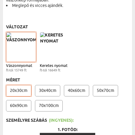
vászonkép formájában.
Meglepő és vicces ajándék.
VÁSZONKÉP - 20X30 CM
- 15749 FT
VÁLTOZAT
Vászonnyomat
Keretes nyomat
ft-tól 15749 ft
ft-tól 16649 ft
MÉRET
20x30cm
30x40cm
40x60cm
50x70cm
60x90cm
70x100cm
SZEMÉLYRE SZÁBÁS
(INGYENES):
1. FOTÓD: