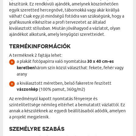
készítünk. Ez rendkívüli ajándék, amelynek köszönhetően
egyik szeretted hercegnővé, tábornokká vagy akár királlyá
válhat! Csak egy jó minőségű fotódra van szükségünk, hogy a
grafikusunk elkészítse a profi tervezetet az általad
kiválasztott stílusban. Miután jóváhagyod a vázlatot, olyan
ajándékot alkotunk, amely lenyűgözi szeretteidet.
TERMÉKINFORMÁCIÓK
A terméknek 2 fajtája lehet:
a plakát fotópapírra való nyomtatása
30 x 40 cm-es
keretben
három szín közül választhat: fekete, fehér vagy
arany
a kiválasztott méretben, belső fakeretre feszített
vászonkép
(100% pamut, 360g/m2)
Az eredményül kapott nyomtatás fényereje és
színtelítettsége némileg eltérhet a bemutatott vázlattól. Ez
annak a készüléknek az egyedi beállításaiból adódik, amelyen
a projekt megjelenik.
SZEMÉLYRE SZABÁS