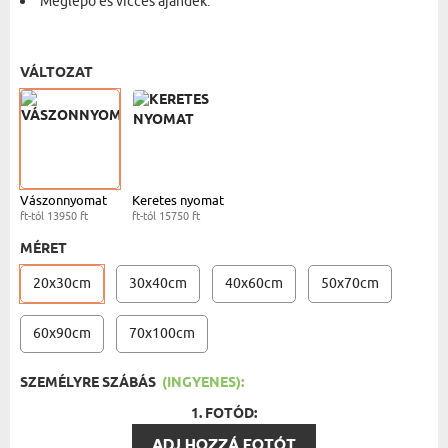
Meglepő és vicces ajándék.
VÁSZONKÉP - 20X30 CM
- 13950 FT
VÁLTOZAT
Vászonnyomat
Keretes nyomat
ft-tól 13950 ft
ft-tól 15750 ft
MÉRET
20x30cm
30x40cm
40x60cm
50x70cm
60x90cm
70x100cm
SZEMÉLYRE SZÁBÁS
(INGYENES):
1. FOTÓD:
ADJ HOZZÁ FOTÓT