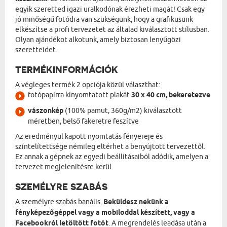
egyik szeretted igazi uralkodónak érezheti magát! Csak egy
jó minőségű fotódra van szükségünk, hogy a grafikusunk
elkészítse a profi tervezetet az általad kiválasztott stílusban.
Olyan ajándékot alkotunk, amely biztosan lenyűgözi
szeretteidet.
TERMÉKINFORMÁCIÓK
A végleges termék 2 opciója közül választhat:
fotópapírra kinyomtatott plakát
30 x 40 cm, bekeretezve
vászonkép
(100% pamut, 360g/m2) kiválasztott
méretben, belső fakeretre feszítve
Az eredményül kapott nyomtatás fényereje és
színtelítettsége némileg eltérhet a benyújtott tervezettől.
Ez annak a gépnek az egyedi beállításaiból adódik, amelyen a
tervezet megjelenítésre kerül.
SZEMÉLYRE SZABÁS
A személyre szabás banális.
Beküldesz nekünk a
fényképezőgéppel vagy a mobiloddal készített, vagy a
Facebookról letöltött fotót
. A megrendelés leadása után a