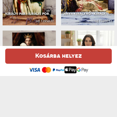
KIRÁLYI PÁR - KIRÁLYI PORTRÉ
ANYA KIRÁLYNŐ - KIRÁLYI PORTRÉ
od 13950 Ft
od 13950 Ft
Kosárba helyez
Ez a weboldal sütiket (cookie-kat) használ. A sütikről bővebben az
Adatvédelmi Szabályzatban olvashatsz.
.
Elfogadom
KIRÁLYFI - KIRÁLYI PORTRÉ
KIRÁLYNŐ BORRAL - KIRÁLYI PORTRÉ
od 13950 Ft
od 13950 Ft