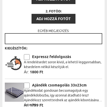
2. FOTÓD:
ADJ HOZZÁ FOTÓT
EGYÉB MEGJEGYZÉS:
KIEGÉSZÍTŐK:
Expressz feldolgozás
A rendelésedet soron kívül, a lehető leggyorsabban,
késedelem nélkül készítjük el.
Ár:
1800 Ft
Ajándék csomagolás 33x23cm
Ajándékodat gondosan becsomagoljuk egy
ajándékdobozba, így azonnal átadható lesz!
Ajándékozz szeretteidnek az ajándék kibontásának
örömét!
Ár:
1799 Ft