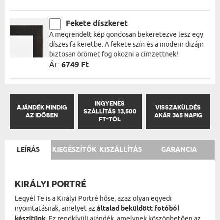
Fekete díszkeret
A megrendelt kép gondosan bekeretezve lesz egy
díszes fa keretbe. A fekete szín és a modern dizájn
biztosan örömet fog okozni a címzettnek!
Ár:
6749 Ft
INGYENES
AJÁNDÉK MINDIG
VISSZAKÜLDÉS
SZÁLLÍTÁS 13,500
AZ IDŐBEN
AKÁR 365 NAPIG
FT-TÓL
LEÍRÁS
KIEGÉSZÍTŐK
KISZÁLLÍTÁS
GARANCIA
KIRÁLYI PORTRÉ
Legyél Te is a Királyi Portré hőse, azaz olyan egyedi
nyomtatásnak, amelyet az
általad beküldött fotóból
készítünk
. Ez rendkívüli ajándék, amelynek köszönhetően az