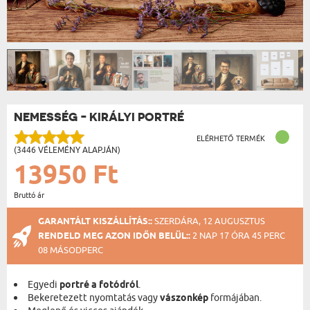
NEMESSÉG - KIRÁLYI PORTRÉ
ELÉRHETŐ TERMÉK
(3446 VÉLEMÉNY ALAPJÁN)
13950 Ft
Bruttó ár
GARANTÁLT KISZÁLLÍTÁS::
SZERDÁRA, 12 AUGUSZTUS
RENDELD MEG AZON IDŐN BELÜL::
2 NAP 17 ÓRA 45 PERC
08 MÁSODPERC
Egyedi
portré a fotódról
.
Bekeretezett nyomtatás vagy
vászonkép
formájában.