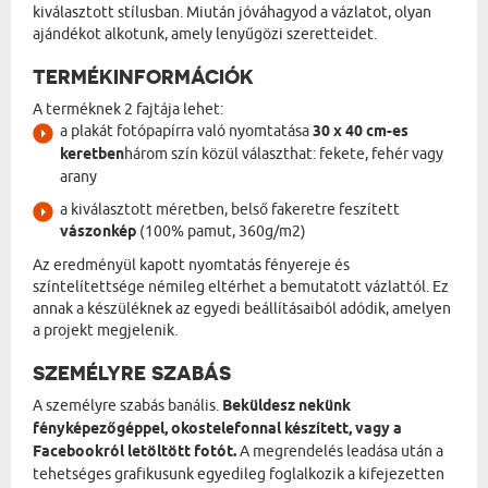
kiválasztott stílusban. Miután jóváhagyod a vázlatot, olyan
ajándékot alkotunk, amely lenyűgözi szeretteidet.
TERMÉKINFORMÁCIÓK
A terméknek 2 fajtája lehet:
a plakát fotópapírra való nyomtatása
30 x 40 cm-es
keretben
három szín közül választhat: fekete, fehér vagy
arany
a kiválasztott méretben, belső fakeretre feszített
vászonkép
(100% pamut, 360g/m2)
Az eredményül kapott nyomtatás fényereje és
színtelítettsége némileg eltérhet a bemutatott vázlattól. Ez
annak a készüléknek az egyedi beállításaiból adódik, amelyen
a projekt megjelenik.
SZEMÉLYRE SZABÁS
A személyre szabás banális.
Beküldesz nekünk
fényképezőgéppel, okostelefonnal készített, vagy a
Facebookról letöltött fotót.
A megrendelés leadása után a
tehetséges grafikusunk egyedileg foglalkozik a kifejezetten