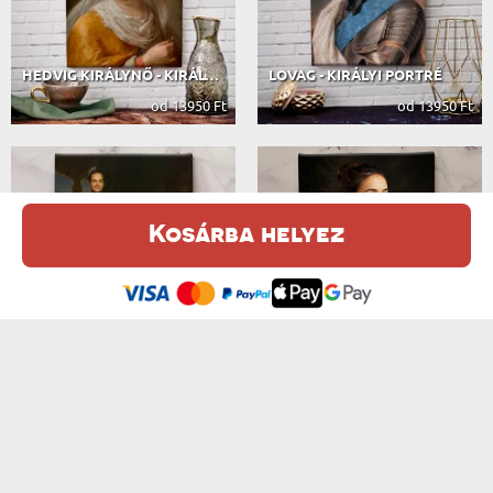
HEDVIG KIRÁLYNŐ - KIRÁLYI PORTRÉ
LOVAG - KIRÁLYI PORTRÉ
od 13950 Ft
od 13950 Ft
Kosárba helyez
Ez a weboldal sütiket (cookie-kat) használ. A sütikről bővebben az
Adatvédelmi Szabályzatban olvashatsz.
.
Elfogadom
TRÓNÖRÖKÖS - KIRÁLYI PORTRÉ
HÖLGY HERMELINNEL - KIRÁLYI PORTRÉ
od 13950 Ft
od 13950 Ft