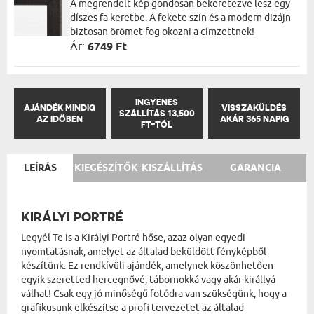
A megrendelt kép gondosan bekeretezve lesz egy
díszes fa keretbe. A fekete szín és a modern dizájn
biztosan örömet fog okozni a címzettnek!
Ár:
6749 Ft
INGYENES
AJÁNDÉK MINDIG
VISSZAKÜLDÉS
SZÁLLÍTÁS 13,500
AZ IDŐBEN
AKÁR 365 NAPIG
FT-TÓL
LEÍRÁS
KIEGÉSZÍTŐK
KISZÁLLÍTÁS
GARANCIA
KIRÁLYI PORTRÉ
Legyél Te is a Királyi Portré hőse, azaz olyan egyedi
nyomtatásnak, amelyet az általad beküldött fényképből
készítünk. Ez rendkívüli ajándék, amelynek köszönhetően
egyik szeretted hercegnővé, tábornokká vagy akár királlyá
válhat! Csak egy jó minőségű fotódra van szükségünk, hogy a
grafikusunk elkészítse a profi tervezetet az általad