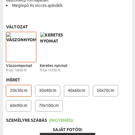
vászonkép formájában.
Meglepő és vicces ajándék.
VÁSZONKÉP - 20X30 CM
- 13950 FT
VÁLTOZAT
Vászonnyomat
Keretes nyomat
ft-tól 13950 ft
ft-tól 15750 ft
MÉRET
20x30cm
30x40cm
40x60cm
50x70cm
60x90cm
70x100cm
SZEMÉLYRE SZÁBÁS
(INGYENES):
SAJÁT FOTÓD: