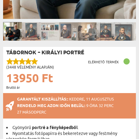
TÁBORNOK - KIRÁLYI PORTRÉ
ELÉRHETŐ TERMÉK
(3448 VÉLEMÉNY ALAPJÁN)
13950 Ft
Bruttó ár
GARANTÁLT KISZÁLLÍTÁS::
KEDDRE, 11 AUGUSZTUS
RENDELD MEG AZON IDŐN BELÜL::
9 ÓRA 32 PERC
26 MÁSODPERC
Gyönyörű
portré a fényképedből
.
Nyomtatás fotópapírra és bekeretezve vagy festmény