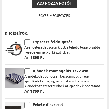
ADJ HOZZÁ FOTÓT
EGYÉB MEGJEGYZÉS:
KIEGÉSZÍTŐK:
Expressz feldolgozás
A rendelésedet soron kívül, a lehető leggyorsabban,
késedelem nélkül készítjük el.
Ár:
1800 Ft
Ajándék csomagolás 33x23cm
Ajándékodat gondosan becsomagoljuk egy
ajándékdobozba, így azonnal átadható lesz!
Ajándékozz szeretteidnek az ajándék kibontásának
örömét!
Ár:
1799 Ft
Fekete díszkeret