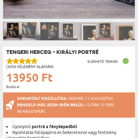
TENGERI HERCEG - KIRÁLYI PORTRÉ
ELÉRHETŐ TERMÉK
(3450 VÉLEMÉNY ALAPJÁN)
13950 Ft
Bruttó ár
GARANTÁLT KISZÁLLÍTÁS::
KEDDRE, 11 AUGUSZTUS
RENDELD MEG AZON IDŐN BELÜL::
12 ÓRA 15 PERC
47 MÁSODPERC
Gyönyörű
portré a fényképedből
.
Nyomtatás fotópapírra és bekeretezve vagy festmény