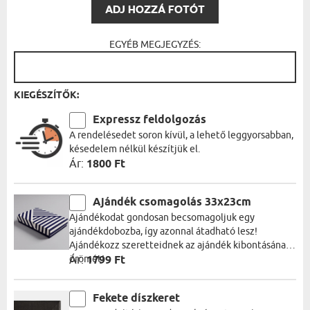
ADJ HOZZÁ FOTÓT
EGYÉB MEGJEGYZÉS:
KIEGÉSZÍTŐK:
Expressz feldolgozás
A rendelésedet soron kívül, a lehető leggyorsabban,
késedelem nélkül készítjük el.
Ár:
1800 Ft
Ajándék csomagolás 33x23cm
Ajándékodat gondosan becsomagoljuk egy
ajándékdobozba, így azonnal átadható lesz!
Ajándékozz szeretteidnek az ajándék kibontásának
örömét!
Ár:
1799 Ft
Fekete díszkeret