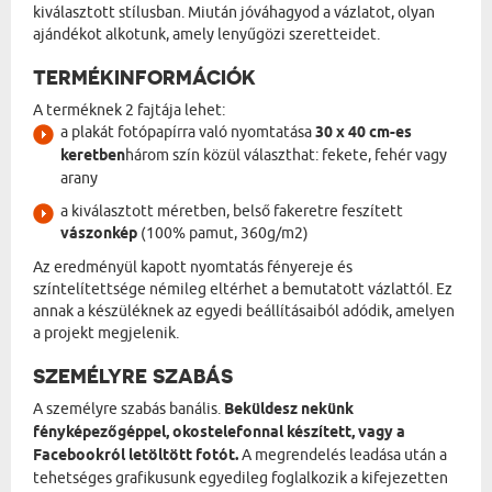
kiválasztott stílusban. Miután jóváhagyod a vázlatot, olyan
ajándékot alkotunk, amely lenyűgözi szeretteidet.
TERMÉKINFORMÁCIÓK
A terméknek 2 fajtája lehet:
a plakát fotópapírra való nyomtatása
30 x 40 cm-es
keretben
három szín közül választhat: fekete, fehér vagy
arany
a kiválasztott méretben, belső fakeretre feszített
vászonkép
(100% pamut, 360g/m2)
Az eredményül kapott nyomtatás fényereje és
színtelítettsége némileg eltérhet a bemutatott vázlattól. Ez
annak a készüléknek az egyedi beállításaiból adódik, amelyen
a projekt megjelenik.
SZEMÉLYRE SZABÁS
A személyre szabás banális.
Beküldesz nekünk
fényképezőgéppel, okostelefonnal készített, vagy a
Facebookról letöltött fotót.
A megrendelés leadása után a
tehetséges grafikusunk egyedileg foglalkozik a kifejezetten