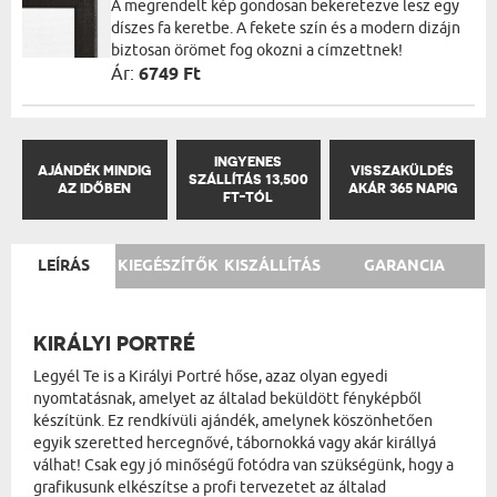
A megrendelt kép gondosan bekeretezve lesz egy
díszes fa keretbe. A fekete szín és a modern dizájn
biztosan örömet fog okozni a címzettnek!
Ár:
6749 Ft
INGYENES
AJÁNDÉK MINDIG
VISSZAKÜLDÉS
SZÁLLÍTÁS 13,500
AZ IDŐBEN
AKÁR 365 NAPIG
FT-TÓL
LEÍRÁS
KIEGÉSZÍTŐK
KISZÁLLÍTÁS
GARANCIA
KIRÁLYI PORTRÉ
Legyél Te is a Királyi Portré hőse, azaz olyan egyedi
nyomtatásnak, amelyet az általad beküldött fényképből
készítünk. Ez rendkívüli ajándék, amelynek köszönhetően
egyik szeretted hercegnővé, tábornokká vagy akár királlyá
válhat! Csak egy jó minőségű fotódra van szükségünk, hogy a
grafikusunk elkészítse a profi tervezetet az általad