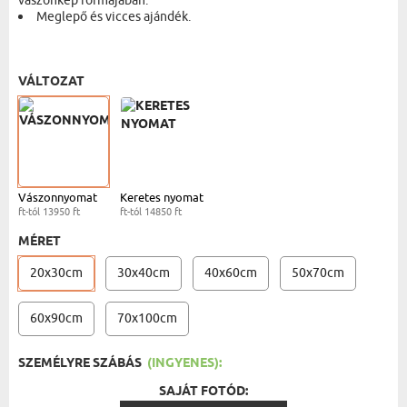
vászonkép formájában.
Meglepő és vicces ajándék.
VÁSZONKÉP - 20X30 CM
- 13950 FT
VÁLTOZAT
Vászonnyomat
Keretes nyomat
ft-tól 13950 ft
ft-tól 14850 ft
MÉRET
20x30cm
30x40cm
40x60cm
50x70cm
60x90cm
70x100cm
SZEMÉLYRE SZÁBÁS
(INGYENES):
SAJÁT FOTÓD: