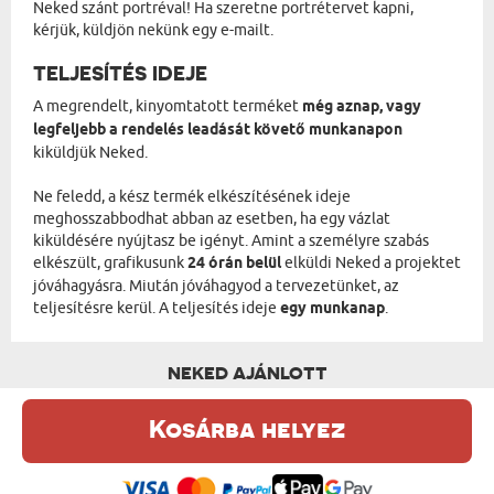
Neked szánt portréval! Ha szeretne portrétervet kapni,
kérjük, küldjön nekünk egy e-mailt.
TELJESÍTÉS IDEJE
A megrendelt, kinyomtatott terméket
még aznap, vagy
legfeljebb a rendelés leadását követő munkanapon
kiküldjük Neked.
Ne feledd, a kész termék elkészítésének ideje
meghosszabbodhat abban az esetben, ha egy vázlat
kiküldésére nyújtasz be igényt. Amint a személyre szabás
elkészült, grafikusunk
24 órán belül
elküldi Neked a projektet
jóváhagyásra. Miután jóváhagyod a tervezetünket, az
teljesítésre kerül. A teljesítés ideje
egy munkanap
.
NEKED AJÁNLOTT
Kosárba helyez
Ez a weboldal sütiket (cookie-kat) használ. A sütikről bővebben az
Adatvédelmi Szabályzatban olvashatsz.
.
Elfogadom