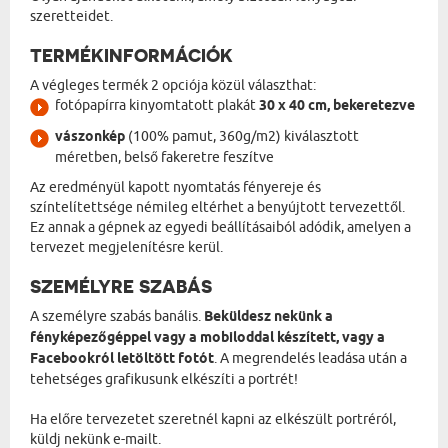
szeretteidet.
TERMÉKINFORMÁCIÓK
A végleges termék 2 opciója közül választhat:
fotópapírra kinyomtatott plakát
30 x 40 cm, bekeretezve
vászonkép
(100% pamut, 360g/m2) kiválasztott
méretben, belső fakeretre feszítve
Az eredményül kapott nyomtatás fényereje és
színtelítettsége némileg eltérhet a benyújtott tervezettől.
Ez annak a gépnek az egyedi beállításaiból adódik, amelyen a
tervezet megjelenítésre kerül.
SZEMÉLYRE SZABÁS
A személyre szabás banális.
Beküldesz nekünk a
fényképezőgéppel vagy a mobiloddal készített, vagy a
Facebookról letöltött fotót
. A megrendelés leadása után a
tehetséges grafikusunk elkészíti a portrét!
Ha előre tervezetet szeretnél kapni az elkészült portréról,
küldj nekünk e-mailt.