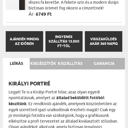
díszes fa keretbe. A fekete szín és a modern dizájn
biztosan örömet fog okozni a címzettnek!
Ár:
6749 Ft
INGYENES
AJÁNDÉK MINDIG
VISSZAKÜLDÉS
SZÁLLÍTÁS 13,500
AZ IDŐBEN
AKÁR 365 NAPIG
FT-TÓL
LEÍRÁS
KIEGÉSZÍTŐK
KISZÁLLÍTÁS
GARANCIA
KIRÁLYI PORTRÉ
Legyél Te is a Királyi Portré hőse, azaz olyan egyedi
nyomtatásnak, amelyet az
általad beküldött fotóból
készítünk
. Ez rendkívüli ajándék, amelynek köszönhetően az
egyik szeretted igazi uralkodónak érezheti magát! Csak egy
jó minőségű fotódra van szükségünk, hogy a grafikusunk
elkészítse a profi tervezetet az általad kiválasztott stílusban.
Olyan ajándékot alkotunk, amely biztosan lenyűgözi