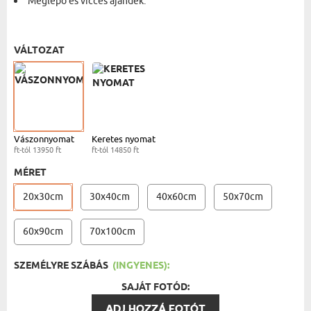
Meglepő és vicces ajándék.
VÁSZONKÉP - 20X30 CM
- 13950 FT
VÁLTOZAT
Vászonnyomat
Keretes nyomat
ft-tól 13950 ft
ft-tól 14850 ft
MÉRET
20x30cm
30x40cm
40x60cm
50x70cm
60x90cm
70x100cm
SZEMÉLYRE SZÁBÁS
(INGYENES):
SAJÁT FOTÓD:
ADJ HOZZÁ FOTÓT