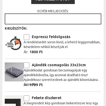
EGYÉB MEGJEGYZÉS:
KIEGÉSZÍTŐK:
Expressz feldolgozás
A rendelésedet soron kívül, a lehető leggyorsabban,
késedelem nélkül készítjük el.
Ár:
1800 Ft
Ajándék csomagolás 33x23cm
Ajándékodat gondosan becsomagoljuk egy
ajándékdobozba, így azonnal átadható lesz!
Ajándékozz szeretteidnek az ajándék kibontásának
örömét!
Ár:
1799 Ft
Fekete díszkeret
A megrendelt kép gondosan bekeretezve lesz egy