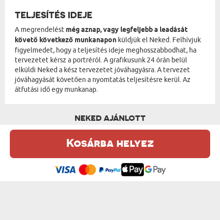
TELJESÍTÉS IDEJE
A megrendelést
még aznap, vagy legfeljebb a leadását
követő következő munkanapon
küldjük el Neked. Felhívjuk
figyelmedet, hogy a teljesítés ideje meghosszabbodhat, ha
tervezetet kérsz a portréról. A grafikusunk 24 órán belül
elküldi Neked a kész tervezetet jóváhagyásra. A tervezet
jóváhagyását követően a nyomtatás teljesítésre kerül. Az
átfutási idő egy munkanap.
NEKED AJÁNLOTT
Kosárba helyez
Ez a weboldal sütiket (cookie-kat) használ. A sütikről bővebben az
Adatvédelmi Szabályzatban olvashatsz.
.
Elfogadom
KIRÁLYNŐ HÁZIÁLLATTAL - KIRÁLYI PORTRÉ
MÁGNÁSOK - KIRÁLYI PORTRÉ
od 15750 Ft
od 13950 Ft