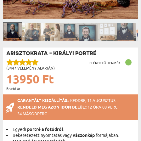
ARISZTOKRATA - KIRÁLYI PORTRÉ
ELÉRHETŐ TERMÉK
(3447 VÉLEMÉNY ALAPJÁN)
13950 Ft
Bruttó ár
GARANTÁLT KISZÁLLÍTÁS::
KEDDRE, 11 AUGUSZTUS
RENDELD MEG AZON IDŐN BELÜL::
12 ÓRA 08 PERC
33 MÁSODPERC
Egyedi
portré a fotódról
.
Bekeretezett nyomtatás vagy
vászonkép
formájában.