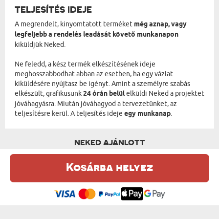
TELJESÍTÉS IDEJE
A megrendelt, kinyomtatott terméket
még aznap, vagy
legfeljebb a rendelés leadását követő munkanapon
kiküldjük Neked.
Ne feledd, a kész termék elkészítésének ideje
meghosszabbodhat abban az esetben, ha egy vázlat
kiküldésére nyújtasz be igényt. Amint a személyre szabás
elkészült, grafikusunk
24 órán belül
elküldi Neked a projektet
jóváhagyásra. Miután jóváhagyod a tervezetünket, az
teljesítésre kerül. A teljesítés ideje
egy munkanap
.
NEKED AJÁNLOTT
Kosárba helyez
Ez a weboldal sütiket (cookie-kat) használ. A sütikről bővebben az
Adatvédelmi Szabályzatban olvashatsz.
.
Elfogadom