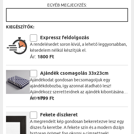
EGYÉB MEGJEGYZÉS:
KIEGÉSZÍTŐK:
Expressz feldolgozás
A rendelésedet soron kívül, a lehető leggyorsabban,
késedelem nélkül készítjük el.
Ár:
1800 Ft
Ajándék csomagolás 33x23cm
Ajándékodat gondosan becsomagoljuk egy
ajándékdobozba, így azonnal átadható lesz!
Ajándékozz szeretteidnek az ajándék kibontásának
örömét!
Ár:
1799 Ft
Fekete díszkeret
A megrendelt kép gondosan bekeretezve lesz egy
díszes fa keretbe. A fekete szín és a modern dizájn
biztosan örömet fog okozni a címzettnek!