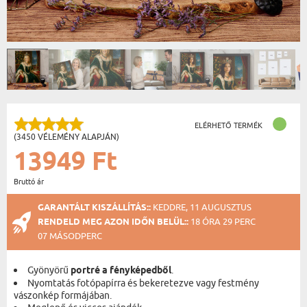
ELÉRHETŐ TERMÉK
(3450 VÉLEMÉNY ALAPJÁN)
13949 Ft
Bruttó ár
GARANTÁLT KISZÁLLÍTÁS::
KEDDRE, 11 AUGUSZTUS
RENDELD MEG AZON IDŐN BELÜL::
18 ÓRA 29 PERC
06 MÁSODPERC
Gyönyörű
portré a fényképedből
.
Nyomtatás fotópapírra és bekeretezve vagy festmény
vászonkép formájában.