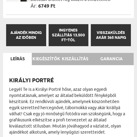
Ár:
6749 Ft
INGYENES
AJÁNDÉK MINDIG
VISSZAKÜLDÉS
SZÁLLÍTÁS 13,500
AZ IDŐBEN
AKÁR 365 NAPIG
FT-TÓL
LEÍRÁS
KIEGÉSZÍTŐK
KISZÁLLÍTÁS
GARANCIA
KIRÁLYI PORTRÉ
Legyél Te is a Királyi Portré hőse, azaz olyan egyedi
nyomtatásnak, amelyet az általad beküldött fényképből
készítünk. Ez rendkívüli ajándék, amelynek köszönhetően
egyik szeretted hercegnővé, tábornokká vagy akár királlyá
válhat! Csak egy jó minőségű fotódra van szükségünk, hogy a
grafikusunk elkészítse a profi tervezetet az általad
kiválasztott stílusban. Miután jóváhagyod a vázlatot, olyan
ajándékot alkotunk, amely lenyűgözi szeretteidet.