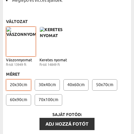
Meglepő és vicces ajándék.
VÁSZONKÉP - 20X30 CM
- 13949 FT
VÁLTOZAT
Vászonnyomat
Keretes nyomat
ft-tól 13949 ft
ft-tól 14849 ft
MÉRET
20x30cm
30x40cm
40x60cm
50x70cm
60x90cm
70x100cm
SAJÁT FOTÓD:
ADJ HOZZÁ FOTÓT