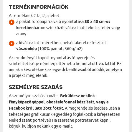
TERMÉKINFORMÁCIÓK
A terméknek 2 fajtája lehet:
a plakát fotópapírra való nyomtatása
30 x 40 cm-es
keretben
három szín közül választhat: fekete, fehér vagy
arany
a kiválasztott méretben, belső fakeretre feszített
vászonkép
(100% pamut, 360g/m2)
Az eredményül kapott nyomtatás fényereje és
színtelítettsége némileg eltérhet a bemutatott vázlattól. Ez
annak a készüléknek az egyedi beállításaiból adódik, amelyen
a projekt megjelenik.
SZEMÉLYRE SZABÁS
A személyre szabás banális.
Beküldesz nekünk
fényképezőgéppel, okostelefonnal készített, vagy a
Facebookról letöltött fotót.
A megrendelés leadása után a
tehetséges grafikusunk egyedileg foglalkozik a kifejezetten
Neked szánt portréval! Ha szeretne portrétervet kapni,
kérjük, küldjön nekünk egy e-mailt.