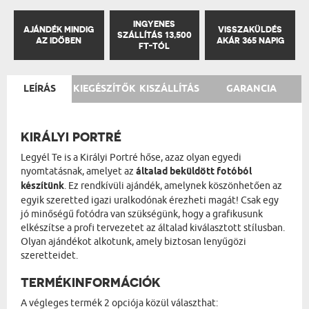
INGYENES
AJÁNDÉK MINDIG
VISSZAKÜLDÉS
SZÁLLÍTÁS 13,500
AZ IDŐBEN
AKÁR 365 NAPIG
FT-TÓL
LEÍRÁS
KIEGÉSZÍTŐK
KISZÁLLÍTÁS
GARANCIA
KIRÁLYI PORTRÉ
Legyél Te is a Királyi Portré hőse, azaz olyan egyedi
nyomtatásnak, amelyet az
általad beküldött fotóból
készítünk
. Ez rendkívüli ajándék, amelynek köszönhetően az
egyik szeretted igazi uralkodónak érezheti magát! Csak egy
jó minőségű fotódra van szükségünk, hogy a grafikusunk
elkészítse a profi tervezetet az általad kiválasztott stílusban.
Olyan ajándékot alkotunk, amely biztosan lenyűgözi
szeretteidet.
TERMÉKINFORMÁCIÓK
A végleges termék 2 opciója közül választhat: