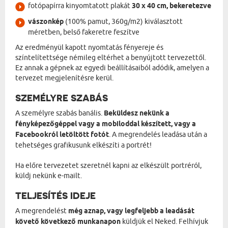
fotópapírra kinyomtatott plakát
30 x 40 cm, bekeretezve
vászonkép
(100% pamut, 360g/m2) kiválasztott
méretben, belső fakeretre feszítve
Az eredményül kapott nyomtatás fényereje és
színtelítettsége némileg eltérhet a benyújtott tervezettől.
Ez annak a gépnek az egyedi beállításaiból adódik, amelyen a
tervezet megjelenítésre kerül.
SZEMÉLYRE SZABÁS
A személyre szabás banális.
Beküldesz nekünk a
fényképezőgéppel vagy a mobiloddal készített, vagy a
Facebookról letöltött fotót
. A megrendelés leadása után a
tehetséges grafikusunk elkészíti a portrét!
Ha előre tervezetet szeretnél kapni az elkészült portréról,
küldj nekünk e-mailt.
TELJESÍTÉS IDEJE
A megrendelést
még aznap, vagy legfeljebb a leadását
követő következő munkanapon
küldjük el Neked. Felhívjuk