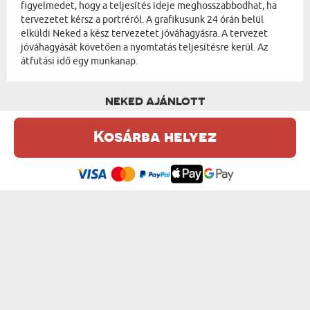
figyelmedet, hogy a teljesítés ideje meghosszabbodhat, ha
tervezetet kérsz a portréról. A grafikusunk 24 órán belül
elküldi Neked a kész tervezetet jóváhagyásra. A tervezet
jóváhagyását követően a nyomtatás teljesítésre kerül. Az
átfutási idő egy munkanap.
NEKED AJÁNLOTT
Kosárba helyez
Ez a weboldal sütiket (cookie-kat) használ. A sütikről bővebben az
Adatvédelmi Szabályzatban olvashatsz.
.
Elfogadom
EGY PÁR A PALOTÁBAN - KIRÁLYI PORTRÉ
ARISZTOKRATA - KIRÁLYI PORTRÉ
od 15750 Ft
od 13950 Ft