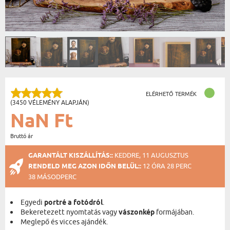
ELÉRHETŐ TERMÉK
(3450 VÉLEMÉNY ALAPJÁN)
NaN Ft
Bruttó ár
GARANTÁLT KISZÁLLÍTÁS::
KEDDRE, 11 AUGUSZTUS
RENDELD MEG AZON IDŐN BELÜL::
12 ÓRA 28 PERC
38 MÁSODPERC
Egyedi
portré a fotódról
.
Bekeretezett nyomtatás vagy
vászonkép
formájában.
Meglepő és vicces ajándék.