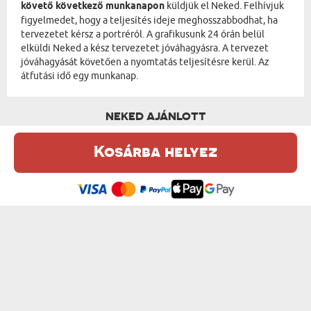
követő következő munkanapon
küldjük el Neked. Felhívjuk
figyelmedet, hogy a teljesítés ideje meghosszabbodhat, ha
tervezetet kérsz a portréról. A grafikusunk 24 órán belül
elküldi Neked a kész tervezetet jóváhagyásra. A tervezet
jóváhagyását követően a nyomtatás teljesítésre kerül. Az
átfutási idő egy munkanap.
NEKED AJÁNLOTT
Kosárba helyez
Ez a weboldal sütiket (cookie-kat) használ. A sütikről bővebben az
Adatvédelmi Szabályzatban olvashatsz.
.
Elfogadom
KIRÁLY HÁZIÁLLATTAL - KIRÁLYI PORTRÉ
KIRÁLYI BÁL - KIRÁLYI PORTRÉ
od 15750 Ft
od 15750 Ft