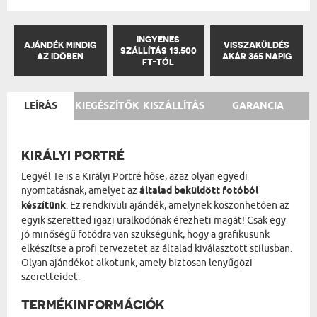
INGYENES
AJÁNDÉK MINDIG
VISSZAKÜLDÉS
SZÁLLÍTÁS 13,500
AZ IDŐBEN
AKÁR 365 NAPIG
FT-TÓL
LEÍRÁS
KIEGÉSZÍTŐK
KISZÁLLÍTÁS
GARANCIA
KIRÁLYI PORTRÉ
Legyél Te is a Királyi Portré hőse, azaz olyan egyedi
nyomtatásnak, amelyet az
általad beküldött fotóból
készítünk
. Ez rendkívüli ajándék, amelynek köszönhetően az
egyik szeretted igazi uralkodónak érezheti magát! Csak egy
jó minőségű fotódra van szükségünk, hogy a grafikusunk
elkészítse a profi tervezetet az általad kiválasztott stílusban.
Olyan ajándékot alkotunk, amely biztosan lenyűgözi
szeretteidet.
TERMÉKINFORMÁCIÓK