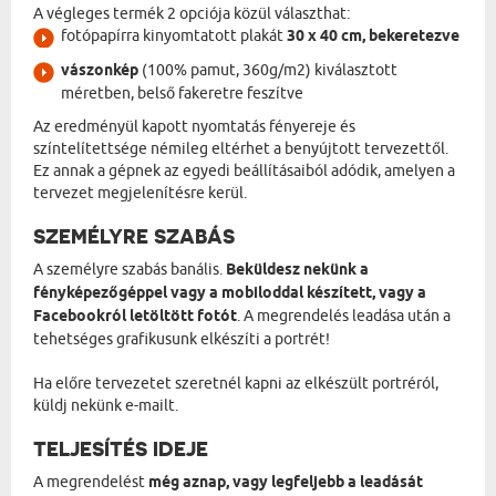
A végleges termék 2 opciója közül választhat:
fotópapírra kinyomtatott plakát
30 x 40 cm, bekeretezve
vászonkép
(100% pamut, 360g/m2) kiválasztott
méretben, belső fakeretre feszítve
Az eredményül kapott nyomtatás fényereje és
színtelítettsége némileg eltérhet a benyújtott tervezettől.
Ez annak a gépnek az egyedi beállításaiból adódik, amelyen a
tervezet megjelenítésre kerül.
SZEMÉLYRE SZABÁS
A személyre szabás banális.
Beküldesz nekünk a
fényképezőgéppel vagy a mobiloddal készített, vagy a
Facebookról letöltött fotót
. A megrendelés leadása után a
tehetséges grafikusunk elkészíti a portrét!
Ha előre tervezetet szeretnél kapni az elkészült portréról,
küldj nekünk e-mailt.
TELJESÍTÉS IDEJE
A megrendelést
még aznap, vagy legfeljebb a leadását