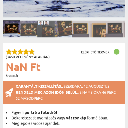
ELÉRHETŐ TERMÉK
(3450 VÉLEMÉNY ALAPJÁN)
NaN Ft
Bruttó ár
GARANTÁLT KISZÁLLÍTÁS::
SZERDÁRA, 12 AUGUSZTUS
RENDELD MEG AZON IDŐN BELÜL::
2 NAP 8 ÓRA 46 PERC
52 MÁSODPERC
Egyedi
portré a fotódról
.
Bekeretezett nyomtatás vagy
vászonkép
formájában.
Meglepő és vicces ajándék.