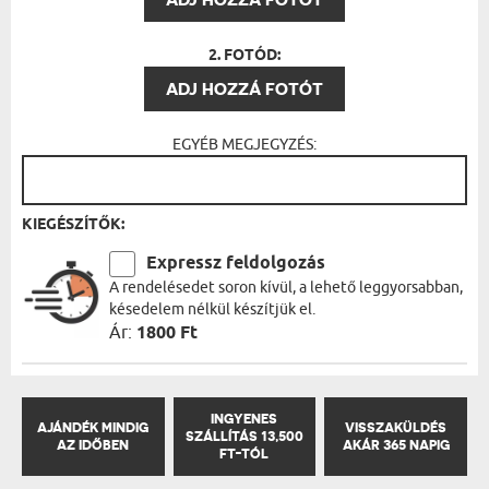
2. FOTÓD:
ADJ HOZZÁ FOTÓT
EGYÉB MEGJEGYZÉS:
KIEGÉSZÍTŐK:
Expressz feldolgozás
A rendelésedet soron kívül, a lehető leggyorsabban,
késedelem nélkül készítjük el.
Ár:
1800 Ft
INGYENES
AJÁNDÉK MINDIG
VISSZAKÜLDÉS
SZÁLLÍTÁS 13,500
AZ IDŐBEN
AKÁR 365 NAPIG
FT-TÓL