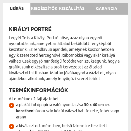
LEÍRÁS
KIEGÉSZÍTŐK
KISZÁLLÍTÁS
GARANCIA
KIRÁLYI PORTRÉ
Legyél Te is a Királyi Portré hőse, azaz olyan egyedi
nyomtatásnak, amelyet az általad beküldött fényképből
készítünk. Ez rendkívüli ajándék, amelynek köszönhetően
egyik szeretted hercegnővé, tábornokká vagy akár királlyá
válhat! Csak egy jó minőségű fotódra van szükségünk, hogy a
grafikusunk elkészítse a profi tervezetet az általad
kiválasztott stílusban. Miután jóváhagyod a vázlatot, olyan
ajándékot alkotunk, amely lenyűgözi szeretteidet.
TERMÉKINFORMÁCIÓK
A terméknek 2 fajtája lehet:
a plakát fotópapírra való nyomtatása
30 x 40 cm-es
keretben
három szín közül választhat: fekete, fehér vagy
arany
a kiválasztott méretben, belső fakeretre feszített