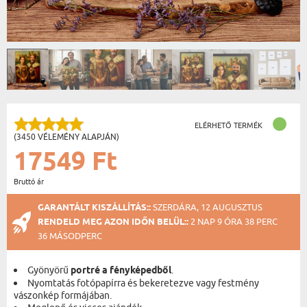
ELÉRHETŐ TERMÉK
(3450 VÉLEMÉNY ALAPJÁN)
17549 Ft
Bruttó ár
GARANTÁLT KISZÁLLÍTÁS::
SZERDÁRA, 12 AUGUSZTUS
RENDELD MEG AZON IDŐN BELÜL::
2 NAP 9 ÓRA 38 PERC
36 MÁSODPERC
Gyönyörű
portré a fényképedből
.
Nyomtatás fotópapírra és bekeretezve vagy festmény
vászonkép formájában.