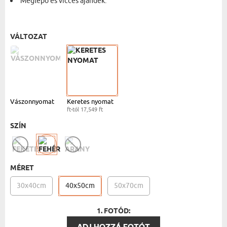
Meglepő és vicces ajándék.
FEHÉR KERET - 40X50
- 17,549 FT
VÁLTOZAT
Vászonnyomat
Keretes nyomat
ft-tól 17,549 ft
SZÍN
MÉRET
30x40cm
40x50cm
50x70cm
1. FOTÓD:
ADJ HOZZÁ FOTÓT