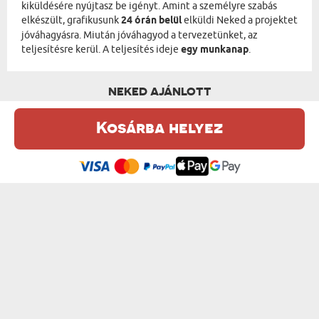
kiküldésére nyújtasz be igényt. Amint a személyre szabás
elkészült, grafikusunk
24 órán belül
elküldi Neked a projektet
jóváhagyásra. Miután jóváhagyod a tervezetünket, az
teljesítésre kerül. A teljesítés ideje
egy munkanap
.
NEKED AJÁNLOTT
Kosárba helyez
Ez a weboldal sütiket (cookie-kat) használ. A sütikről bővebben az
Adatvédelmi Szabályzatban olvashatsz.
.
Elfogadom
NAGYMAMA A KIRÁLYNŐ - KIRÁLYI PORTRÉ
JULIUS CAESAR - KIRÁLYI PORTRÉ
od 15750 Ft
od 13950 Ft