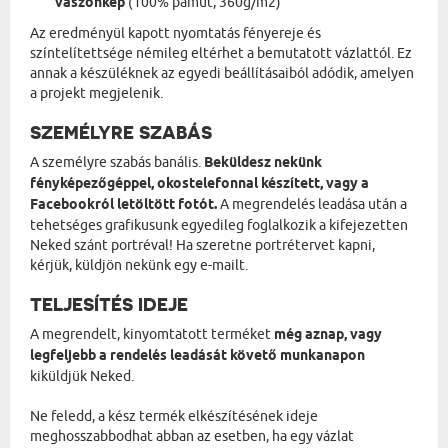
vászonkép
(100% pamut, 360g/m2)
Az eredményül kapott nyomtatás fényereje és
színtelítettsége némileg eltérhet a bemutatott vázlattól. Ez
annak a készüléknek az egyedi beállításaiból adódik, amelyen
a projekt megjelenik.
SZEMÉLYRE SZABÁS
A személyre szabás banális.
Beküldesz nekünk
fényképezőgéppel, okostelefonnal készített, vagy a
Facebookról letöltött fotót.
A megrendelés leadása után a
tehetséges grafikusunk egyedileg foglalkozik a kifejezetten
Neked szánt portréval! Ha szeretne portrétervet kapni,
kérjük, küldjön nekünk egy e-mailt.
TELJESÍTÉS IDEJE
A megrendelt, kinyomtatott terméket
még aznap, vagy
legfeljebb a rendelés leadását követő munkanapon
kiküldjük Neked.
Ne feledd, a kész termék elkészítésének ideje
meghosszabbodhat abban az esetben, ha egy vázlat