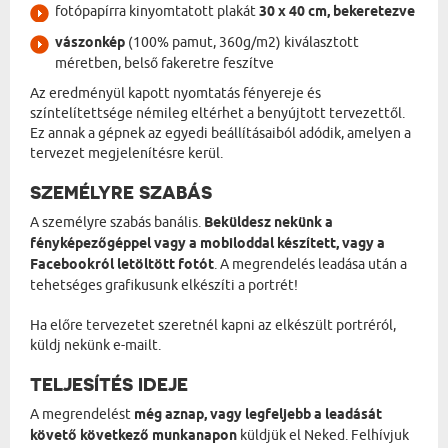
fotópapírra kinyomtatott plakát
30 x 40 cm, bekeretezve
vászonkép
(100% pamut, 360g/m2) kiválasztott
méretben, belső fakeretre feszítve
Az eredményül kapott nyomtatás fényereje és
színtelítettsége némileg eltérhet a benyújtott tervezettől.
Ez annak a gépnek az egyedi beállításaiból adódik, amelyen a
tervezet megjelenítésre kerül.
SZEMÉLYRE SZABÁS
A személyre szabás banális.
Beküldesz nekünk a
fényképezőgéppel vagy a mobiloddal készített, vagy a
Facebookról letöltött fotót
. A megrendelés leadása után a
tehetséges grafikusunk elkészíti a portrét!
Ha előre tervezetet szeretnél kapni az elkészült portréról,
küldj nekünk e-mailt.
TELJESÍTÉS IDEJE
A megrendelést
még aznap, vagy legfeljebb a leadását
követő következő munkanapon
küldjük el Neked. Felhívjuk