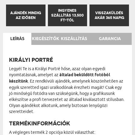
INGYENES
AJÁNDÉK MINDIG
VISSZAKÜLDÉS
SZÁLLÍTÁS 13,500
AZ IDŐBEN
AKÁR 365 NAPIG
FT-TÓL
LEÍRÁS
KIEGÉSZÍTŐK
KISZÁLLÍTÁS
GARANCIA
KIRÁLYI PORTRÉ
Legyél Te is a Királyi Portré hőse, azaz olyan egyedi
nyomtatásnak, amelyet az
általad beküldött fotóból
készítünk
. Ez rendkívüli ajándék, amelynek köszönhetően az
egyik szeretted igazi uralkodónak érezheti magát! Csak egy
jó minőségű fotódra van szükségünk, hogy a grafikusunk
elkészítse a profi tervezetet az általad kiválasztott stílusban.
Olyan ajándékot alkotunk, amely biztosan lenyűgözi
szeretteidet.
TERMÉKINFORMÁCIÓK
A végleges termék 2 opciója közül választhat: