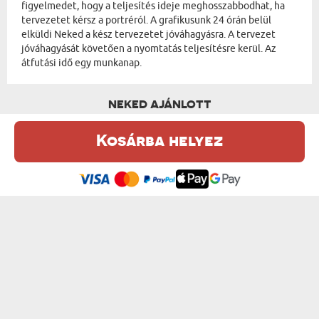
figyelmedet, hogy a teljesítés ideje meghosszabbodhat, ha
tervezetet kérsz a portréról. A grafikusunk 24 órán belül
elküldi Neked a kész tervezetet jóváhagyásra. A tervezet
jóváhagyását követően a nyomtatás teljesítésre kerül. Az
átfutási idő egy munkanap.
NEKED AJÁNLOTT
Kosárba helyez
Ez a weboldal sütiket (cookie-kat) használ. A sütikről bővebben az
Adatvédelmi Szabályzatban olvashatsz.
.
Elfogadom
KIRÁLYI PÁR KISKEDVENCÉVEL - KIRÁLY...
URALKODÓK - KIRÁLYI PORTRÉ
od 13950 Ft
od 13950 Ft