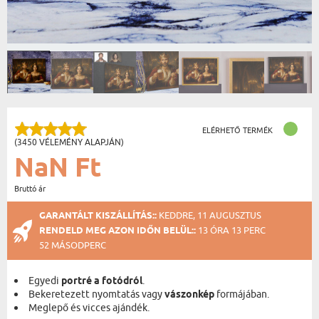
ELÉRHETŐ TERMÉK
(3450 VÉLEMÉNY ALAPJÁN)
NaN Ft
Bruttó ár
GARANTÁLT KISZÁLLÍTÁS::
KEDDRE, 11 AUGUSZTUS
RENDELD MEG AZON IDŐN BELÜL::
13 ÓRA 13 PERC
52 MÁSODPERC
Egyedi
portré a fotódról
.
Bekeretezett nyomtatás vagy
vászonkép
formájában.
Meglepő és vicces ajándék.