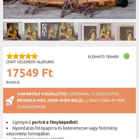
ELÉRHETŐ TERMÉK
(3447 VÉLEMÉNY ALAPJÁN)
17549 Ft
Bruttó ár
GARANTÁLT KISZÁLLÍTÁS::
SZERDÁRA, 12 AUGUSZTUS
RENDELD MEG AZON IDŐN BELÜL::
2 NAP 2 ÓRA 49 PERC
32 MÁSODPERC
Gyönyörű
portré a fényképedből
.
Nyomtatás fotópapírra és bekeretezve vagy festmény
vászonkép formájában.