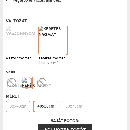
Meglepő és vicces ajándék.
FEHÉR KERET - 40X50
- 17,549 FT
VÁLTOZAT
Vászonnyomat
Keretes nyomat
ft-tól 17,549 ft
SZÍN
MÉRET
30x40cm
40x50cm
50x70cm
SAJÁT FOTÓD:
ADJ HOZZÁ FOTÓT