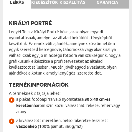
LEÍRÁS
KIEGÉSZÍTŐK
KISZÁLLÍTÁS
GARANCIA
KIRÁLYI PORTRÉ
Legyél Te is a Királyi Portré hőse, azaz olyan egyedi
nyomtatásnak, amelyet az általad beküldött fényképből
készítünk. Ez rendkívüli ajándék, amelynek köszönhetően
egyik szeretted hercegnővé, tábornokká vagy akár királlyá
válhat! Csak egy jó minőségű fotódra van szükségünk, hogy a
grafikusunk elkészítse a profi tervezetet az általad
kiválasztott stílusban. Miután jóváhagyod a vázlatot, olyan
ajándékot alkotunk, amely lenyűgözi szeretteidet.
TERMÉKINFORMÁCIÓK
A terméknek 2 fajtája lehet:
a plakát fotópapírra való nyomtatása
30 x 40 cm-es
keretben
három szín közül választhat: fekete, fehér vagy
arany
a kiválasztott méretben, belső fakeretre feszített
vászonkép
(100% pamut, 360g/m2)