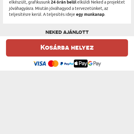
elkészült, grafikusunk
24 órán belül
elküldi Neked a projektet
jóváhagyásra. Miután jóváhagyod a tervezetünket, az
teljesítésre kerül. A teljesítés ideje
egy munkanap
.
NEKED AJÁNLOTT
Kosárba helyez
Ez a weboldal sütiket (cookie-kat) használ. A sütikről bővebben az
Adatvédelmi Szabályzatban olvashatsz.
.
Elfogadom
VIRÁGOS HÖLGY - KIRÁLYI PORTRÉ
NAPÓLEON - KIRÁLYI PORTRÉ
od 13950 Ft
od 13950 Ft