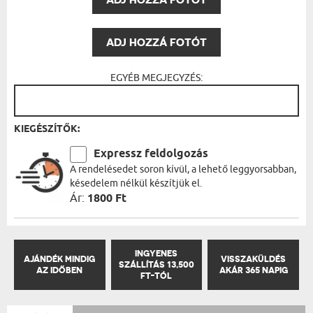
ADJ HOZZÁ FOTÓT
EGYÉB MEGJEGYZÉS:
KIEGÉSZÍTŐK:
Expressz feldolgozás
A rendelésedet soron kívül, a lehető leggyorsabban,
késedelem nélkül készítjük el.
Ár:
1800 Ft
INGYENES
AJÁNDÉK MINDIG
VISSZAKÜLDÉS
SZÁLLÍTÁS 13,500
AZ IDŐBEN
AKÁR 365 NAPIG
FT-TÓL