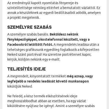
Az eredményül kapott nyomtatás fényereje és
színtelítettsége némileg eltérhet a bemutatott vázlattól. Ez
annak a készüléknek az egyedi beállításaiból adódik, amelyen
a projekt megjelenik.
SZEMÉLYRE SZABÁS
A személyre szabás banális.
Beküldesz nekünk
fényképezőgéppel, okostelefonnal készített, vagy a
Facebookról letöltött fotót.
A megrendelés leadása után a
tehetséges grafikusunk egyedileg foglalkozik a kifejezetten
Neked szánt portréval! Ha szeretne portrétervet kapni,
kérjük, küldjön nekünk egy e-mailt.
TELJESÍTÉS IDEJE
A megrendelt, kinyomtatott terméket
még aznap, vagy
legfeljebb a rendelés leadását követő munkanapon
kiküldjük Neked.
Ne feledd, a kész termék elkészítésének ideje
meghosszabbodhat abban az esetben, ha egy vázlat
kiküldésére nyújtasz be igényt. Amint a személyre szabás