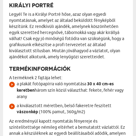
KIRÁLYI PORTRÉ
Legyél Te is a Királyi Portré hőse, azaz olyan egyedi
nyomtatásnak, amelyet az általad beküldött fényképből
készítünk. Ez rendkívüli ajándék, amelynek köszönhetően
egyik szeretted hercegnővé, tábornokká vagy akár királlyá
válhat! Csak egy jó minőségű fotódra van szükségünk, hogy a
grafikusunk elkészítse a profi tervezetet az általad
kiválasztott stílusban. Miután jóváhagyod a vázlatot, olyan
ajándékot alkotunk, amely lenyűgözi szeretteidet.
TERMÉKINFORMÁCIÓK
A terméknek 2 fajtája lehet:
a plakát fotópapírra való nyomtatása
30 x 40 cm-es
keretben
három szín közül választhat: fekete, fehér vagy
arany
a kiválasztott méretben, belső fakeretre feszített
vászonkép
(100% pamut, 360g/m2)
Az eredményül kapott nyomtatás fényereje és
színtelítettsége némileg eltérhet a bemutatott vázlattól. Ez
annak a készüléknek az egyedi beállításaiból adódik, amelyen