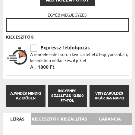
EGYÉB MEGJEGYZÉS:
KIEGÉSZÍTŐK:
Expressz feldolgozás
A rendelésedet soron kívül, a lehető leggyorsabban,
késedelem nélkül készítjük el.
Ár:
1800 Ft
INGYENES
AJÁNDÉK MINDIG
VISSZAKÜLDÉS
SZÁLLÍTÁS 13,500
AZ IDŐBEN
AKÁR 365 NAPIG
FT-TÓL
LEÍRÁS
KIEGÉSZÍTŐK
KISZÁLLÍTÁS
GARANCIA