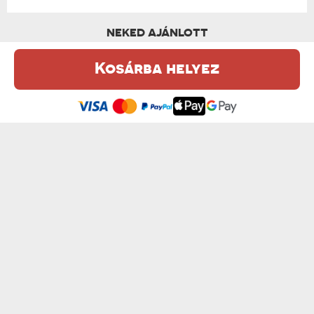
NEKED AJÁNLOTT
Kosárba helyez
Ez a weboldal sütiket (cookie-kat) használ. A sütikről bővebben az
Adatvédelmi Szabályzatban olvashatsz.
.
Elfogadom
TRÓNÖRÖKÖS - KIRÁLYI PORTRÉ
NAPÓLEON - KIRÁLYI PORTRÉ
od 13950 Ft
od 13950 Ft