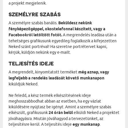
a projekt megjelenik.
SZEMÉLYRE SZABÁS
A személyre szabás banális.
Beküldesz nekünk
fényképezőgéppel, okostelefonnal készített, vagy a
Facebookról letöltött fotót.
A megrendelés leadása után a
tehetséges grafikusunk egyedileg foglalkozik a kifejezetten
Neked szánt portréval! Ha szeretne portrétervet kapni,
kérjük, küldjön nekünk egy e-mailt.
TELJESÍTÉS IDEJE
A megrendelt, kinyomtatott terméket
még aznap, vagy
legfeljebb a rendelés leadását követő munkanapon
kiküldjük Neked.
Ne feledd, a kész termék elkészítésének ideje
meghosszabbodhat abban az esetben, ha egy vázlat
kiküldésére nyújtasz be igényt. Amint a személyre szabás
elkészült, grafikusunk
24 órán belül
elküldi Neked a projektet
jóváhagyásra. Miután jóváhagyod a tervezetünket, az
teljesítésre kerül. A teljesítés ideje
egy munkanap
.