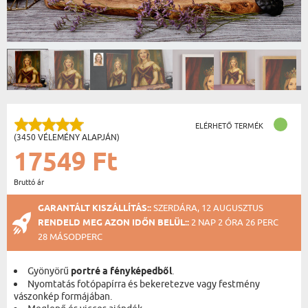
ELÉRHETŐ TERMÉK
(3450 VÉLEMÉNY ALAPJÁN)
17549 Ft
Bruttó ár
GARANTÁLT KISZÁLLÍTÁS::
SZERDÁRA, 12 AUGUSZTUS
RENDELD MEG AZON IDŐN BELÜL::
2 NAP 2 ÓRA 26 PERC
27 MÁSODPERC
Gyönyörű
portré a fényképedből
.
Nyomtatás fotópapírra és bekeretezve vagy festmény
vászonkép formájában.