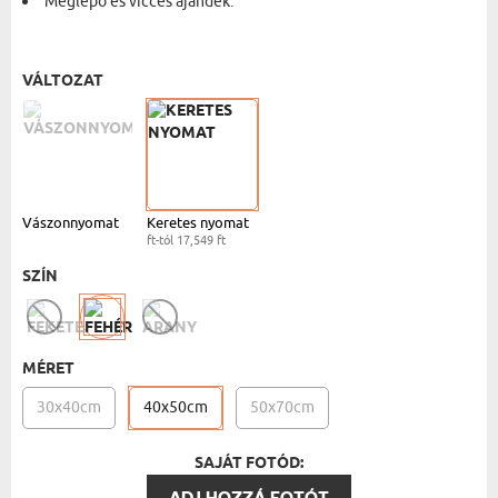
Meglepő és vicces ajándék.
FEHÉR KERET - 40X50
- 17,549 FT
VÁLTOZAT
Vászonnyomat
Keretes nyomat
ft-tól 17,549 ft
SZÍN
MÉRET
30x40cm
40x50cm
50x70cm
SAJÁT FOTÓD:
ADJ HOZZÁ FOTÓT