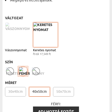
Meglepő és vicces ajándék.
FEHÉR KERET - 40X50
- 17,549 FT
VÁLTOZAT
Vászonnyomat
Keretes nyomat
ft-tól 17,549 ft
SZÍN
MÉRET
30x40cm
40x50cm
50x70cm
FÉRFI:
ADJ HOZZÁ FOTÓT