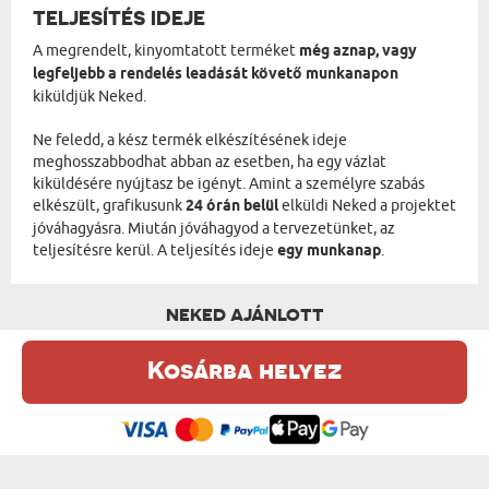
TELJESÍTÉS IDEJE
A megrendelt, kinyomtatott terméket
még aznap, vagy
legfeljebb a rendelés leadását követő munkanapon
kiküldjük Neked.
Ne feledd, a kész termék elkészítésének ideje
meghosszabbodhat abban az esetben, ha egy vázlat
kiküldésére nyújtasz be igényt. Amint a személyre szabás
elkészült, grafikusunk
24 órán belül
elküldi Neked a projektet
jóváhagyásra. Miután jóváhagyod a tervezetünket, az
teljesítésre kerül. A teljesítés ideje
egy munkanap
.
NEKED AJÁNLOTT
Kosárba helyez
Ez a weboldal sütiket (cookie-kat) használ. A sütikről bővebben az
Adatvédelmi Szabályzatban olvashatsz.
.
Elfogadom