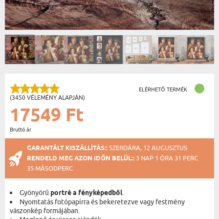
ELÉRHETŐ TERMÉK
(3450 VÉLEMÉNY ALAPJÁN)
17549 Ft
Bruttó ár
GARANTÁLT KISZÁLLÍTÁS::
SZERDÁRA, 12 AUGUSZTUS
RENDELD MEG AZON IDŐN BELÜL::
3 NAP 1 ÓRA 31 PERC
34 MÁSODPERC
Gyönyörű
portré a fényképedből
.
Nyomtatás fotópapírra és bekeretezve vagy festmény
vászonkép formájában.