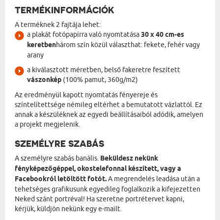
TERMÉKINFORMÁCIÓK
A terméknek 2 fajtája lehet:
a plakát fotópapírra való nyomtatása
30 x 40 cm-es
keretben
három szín közül választhat: fekete, fehér vagy
arany
a kiválasztott méretben, belső fakeretre feszített
vászonkép
(100% pamut, 360g/m2)
Az eredményül kapott nyomtatás fényereje és
színtelítettsége némileg eltérhet a bemutatott vázlattól. Ez
annak a készüléknek az egyedi beállításaiból adódik, amelyen
a projekt megjelenik.
SZEMÉLYRE SZABÁS
A személyre szabás banális.
Beküldesz nekünk
fényképezőgéppel, okostelefonnal készített, vagy a
Facebookról letöltött fotót.
A megrendelés leadása után a
tehetséges grafikusunk egyedileg foglalkozik a kifejezetten
Neked szánt portréval! Ha szeretne portrétervet kapni,
kérjük, küldjön nekünk egy e-mailt.