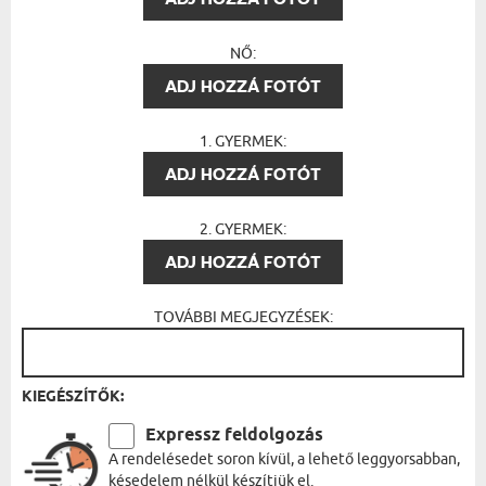
NŐ:
ADJ HOZZÁ FOTÓT
1. GYERMEK:
ADJ HOZZÁ FOTÓT
2. GYERMEK:
ADJ HOZZÁ FOTÓT
TOVÁBBI MEGJEGYZÉSEK:
KIEGÉSZÍTŐK:
Expressz feldolgozás
A rendelésedet soron kívül, a lehető leggyorsabban,
késedelem nélkül készítjük el.