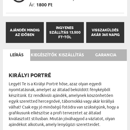
Ár:
1800 Ft
INGYENES
AJÁNDÉK MINDIG
VISSZAKÜLDÉS
SZÁLLÍTÁS 13,500
AZ IDŐBEN
AKÁR 365 NAPIG
FT-TÓL
LEÍRÁS
KIEGÉSZÍTŐK
KISZÁLLÍTÁS
GARANCIA
KIRÁLYI PORTRÉ
Legyél Te is a Királyi Portré hőse, azaz olyan egyedi
nyomtatásnak, amelyet az általad beküldött fényképből
készítünk. Ez rendkívüli ajándék, amelynek köszönhetően
egyik szeretted hercegnővé, tábornokká vagy akár királlyá
válhat! Csak egy jó minőségű fotódra van szükségünk, hogy a
grafikusunk elkészítse a profi tervezetet az általad
kiválasztott stílusban. Miután jóváhagyod a vázlatot, olyan
ajándékot alkotunk, amely lenyűgözi szeretteidet.