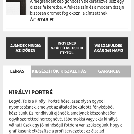
A megrendelt kép gondosan bekeretezve lesz egy
díszes fa keretbe. A fekete szín és a modern dizájn
biztosan örömet fog okozni a címzettnek!
Ár:
6749 Ft
INGYENES
AJÁNDÉK MINDIG
VISSZAKÜLDÉS
SZÁLLÍTÁS 13,500
AZ IDŐBEN
AKÁR 365 NAPIG
FT-TÓL
LEÍRÁS
KIEGÉSZÍTŐK
KISZÁLLÍTÁS
GARANCIA
KIRÁLYI PORTRÉ
Legyél Te is a Királyi Portré hőse, azaz olyan egyedi
nyomtatásnak, amelyet az általad beküldött fényképből
készítünk. Ez rendkívüli ajándék, amelynek köszönhetően
egyik szeretted hercegnővé, tábornokká vagy akár királlyá
válhat! Csak egy jó minőségű fotódra van szükségünk, hogy a
grafikusunk elkészítse a profi tervezetet az általad