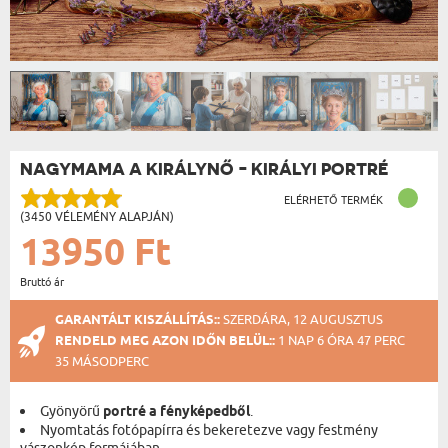
NAGYMAMA A KIRÁLYNŐ - KIRÁLYI PORTRÉ
ELÉRHETŐ TERMÉK
(3450 VÉLEMÉNY ALAPJÁN)
13950 Ft
Bruttó ár
GARANTÁLT KISZÁLLÍTÁS::
SZERDÁRA, 12 AUGUSZTUS
RENDELD MEG AZON IDŐN BELÜL::
1 NAP 6 ÓRA 47 PERC
34 MÁSODPERC
Gyönyörű
portré a fényképedből
.
Nyomtatás fotópapírra és bekeretezve vagy festmény