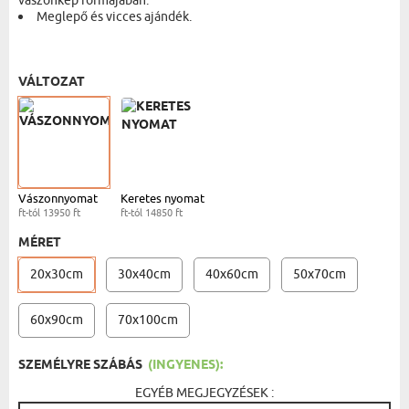
vászonkép formájában.
Meglepő és vicces ajándék.
VÁSZONKÉP - 20X30 CM
- 13950 FT
VÁLTOZAT
Vászonnyomat
Keretes nyomat
ft-tól 13950 ft
ft-tól 14850 ft
MÉRET
20x30cm
30x40cm
40x60cm
50x70cm
60x90cm
70x100cm
SZEMÉLYRE SZÁBÁS
(INGYENES):
EGYÉB MEGJEGYZÉSEK :