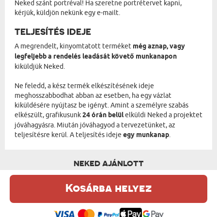
Neked szánt portréval! Ha szeretne portrétervet kapni,
kérjük, küldjön nekünk egy e-mailt.
TELJESÍTÉS IDEJE
A megrendelt, kinyomtatott terméket
még aznap, vagy
legfeljebb a rendelés leadását követő munkanapon
kiküldjük Neked.
Ne feledd, a kész termék elkészítésének ideje
meghosszabbodhat abban az esetben, ha egy vázlat
kiküldésére nyújtasz be igényt. Amint a személyre szabás
elkészült, grafikusunk
24 órán belül
elküldi Neked a projektet
jóváhagyásra. Miután jóváhagyod a tervezetünket, az
teljesítésre kerül. A teljesítés ideje
egy munkanap
.
NEKED AJÁNLOTT
Kosárba helyez
Ez a weboldal sütiket (cookie-kat) használ. A sütikről bővebben az
Adatvédelmi Szabályzatban olvashatsz.
.
Elfogadom