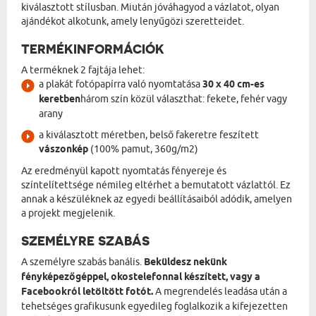
kiválasztott stílusban. Miután jóváhagyod a vázlatot, olyan
ajándékot alkotunk, amely lenyűgözi szeretteidet.
TERMÉKINFORMÁCIÓK
A terméknek 2 fajtája lehet:
a plakát fotópapírra való nyomtatása
30 x 40 cm-es
keretben
három szín közül választhat: fekete, fehér vagy
arany
a kiválasztott méretben, belső fakeretre feszített
vászonkép
(100% pamut, 360g/m2)
Az eredményül kapott nyomtatás fényereje és
színtelítettsége némileg eltérhet a bemutatott vázlattól. Ez
annak a készüléknek az egyedi beállításaiból adódik, amelyen
a projekt megjelenik.
SZEMÉLYRE SZABÁS
A személyre szabás banális.
Beküldesz nekünk
fényképezőgéppel, okostelefonnal készített, vagy a
Facebookról letöltött fotót.
A megrendelés leadása után a
tehetséges grafikusunk egyedileg foglalkozik a kifejezetten