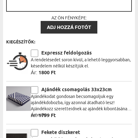
AZ ÖN FÉNYKÉPE:
ADJ HOZZÁ FOTÓT
KIEGÉSZÍTŐK:
Expressz feldolgozás
A rendelésedet soron kívül, a lehető leggyorsabban,
késedelem nélkül készítjük el.
Ár:
1800 Ft
Ajándék csomagolás 33x23cm
Ajándékodat gondosan becsomagoljuk egy
ajándékdobozba, így azonnal átadható lesz!
Ajándékozz szeretteidnek az ajándék kibontásának
örömét!
Ár:
1799 Ft
Fekete díszkeret