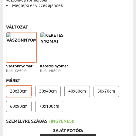
vászonkép formájában.
Meglepő és vicces ajándék.
VÁSZONKÉP - 20X30 CM
- 13950 FT
VÁLTOZAT
Vászonnyomat
Keretes nyomat
ft-tól 13950 ft
ft-tól 14850 ft
MÉRET
20x30cm
30x40cm
40x60cm
50x70cm
60x90cm
70x100cm
SZEMÉLYRE SZÁBÁS
(INGYENES):
SAJÁT FOTÓD: