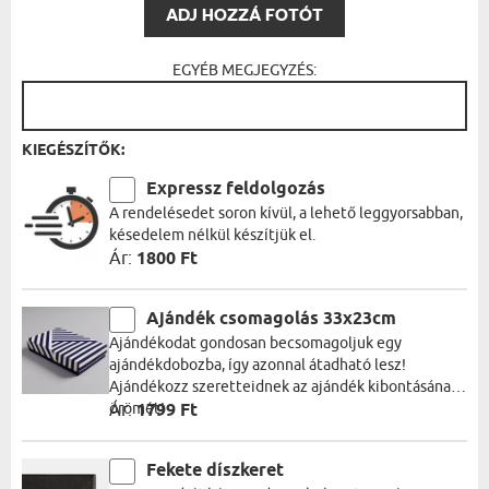
ADJ HOZZÁ FOTÓT
EGYÉB MEGJEGYZÉS:
KIEGÉSZÍTŐK:
Expressz feldolgozás
A rendelésedet soron kívül, a lehető leggyorsabban,
késedelem nélkül készítjük el.
Ár:
1800 Ft
Ajándék csomagolás 33x23cm
Ajándékodat gondosan becsomagoljuk egy
ajándékdobozba, így azonnal átadható lesz!
Ajándékozz szeretteidnek az ajándék kibontásának
örömét!
Ár:
1799 Ft
Fekete díszkeret