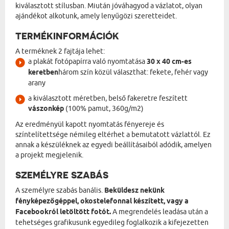
kiválasztott stílusban. Miután jóváhagyod a vázlatot, olyan
ajándékot alkotunk, amely lenyűgözi szeretteidet.
TERMÉKINFORMÁCIÓK
A terméknek 2 fajtája lehet:
a plakát fotópapírra való nyomtatása
30 x 40 cm-es
keretben
három szín közül választhat: fekete, fehér vagy
arany
a kiválasztott méretben, belső fakeretre feszített
vászonkép
(100% pamut, 360g/m2)
Az eredményül kapott nyomtatás fényereje és
színtelítettsége némileg eltérhet a bemutatott vázlattól. Ez
annak a készüléknek az egyedi beállításaiból adódik, amelyen
a projekt megjelenik.
SZEMÉLYRE SZABÁS
A személyre szabás banális.
Beküldesz nekünk
fényképezőgéppel, okostelefonnal készített, vagy a
Facebookról letöltött fotót.
A megrendelés leadása után a
tehetséges grafikusunk egyedileg foglalkozik a kifejezetten