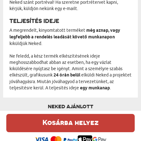
Neked szánt portréval! Ha szeretne portrétervet kapni,
kérjük, küldjön nekünk egy e-mailt.
TELJESÍTÉS IDEJE
A megrendelt, kinyomtatott terméket
még aznap, vagy
legfeljebb a rendelés leadását követő munkanapon
kiküldjük Neked.
Ne feledd, a kész termék elkészítésének ideje
meghosszabbodhat abban az esetben, ha egy vázlat
kiküldésére nyújtasz be igényt. Amint a személyre szabás
elkészült, grafikusunk
24 órán belül
elküldi Neked a projektet
jóváhagyásra. Miután jóváhagyod a tervezetünket, az
teljesítésre kerül. A teljesítés ideje
egy munkanap
.
NEKED AJÁNLOTT
Kosárba helyez
Ez a weboldal sütiket (cookie-kat) használ. A sütikről bővebben az
Adatvédelmi Szabályzatban olvashatsz.
.
Elfogadom