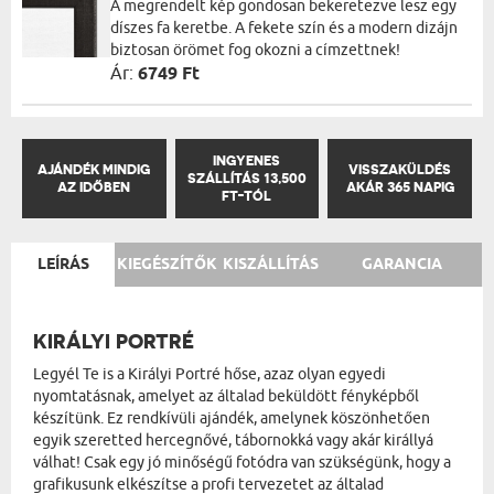
A megrendelt kép gondosan bekeretezve lesz egy
díszes fa keretbe. A fekete szín és a modern dizájn
biztosan örömet fog okozni a címzettnek!
Ár:
6749 Ft
INGYENES
AJÁNDÉK MINDIG
VISSZAKÜLDÉS
SZÁLLÍTÁS 13,500
AZ IDŐBEN
AKÁR 365 NAPIG
FT-TÓL
LEÍRÁS
KIEGÉSZÍTŐK
KISZÁLLÍTÁS
GARANCIA
KIRÁLYI PORTRÉ
Legyél Te is a Királyi Portré hőse, azaz olyan egyedi
nyomtatásnak, amelyet az általad beküldött fényképből
készítünk. Ez rendkívüli ajándék, amelynek köszönhetően
egyik szeretted hercegnővé, tábornokká vagy akár királlyá
válhat! Csak egy jó minőségű fotódra van szükségünk, hogy a
grafikusunk elkészítse a profi tervezetet az általad