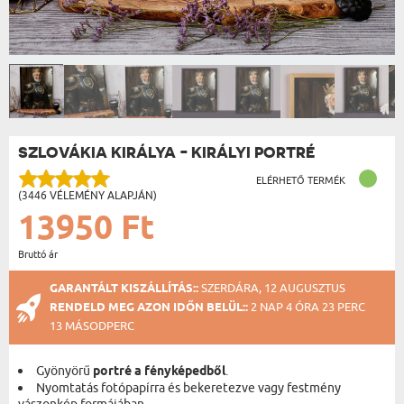
SZLOVÁKIA KIRÁLYA - KIRÁLYI PORTRÉ
ELÉRHETŐ TERMÉK
(3446 VÉLEMÉNY ALAPJÁN)
13950 Ft
Bruttó ár
GARANTÁLT KISZÁLLÍTÁS::
SZERDÁRA, 12 AUGUSZTUS
RENDELD MEG AZON IDŐN BELÜL::
2 NAP 4 ÓRA 23 PERC
12 MÁSODPERC
Gyönyörű
portré a fényképedből
.
Nyomtatás fotópapírra és bekeretezve vagy festmény