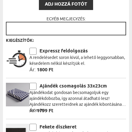
ADJ HOZZÁ FOTÓT
EGYÉB MEGJEGYZÉS:
KIEGÉSZÍTŐK:
Expressz feldolgozás
A rendelésedet soron kívül, a lehető leggyorsabban,
késedelem nélkül készítjük el.
Ár:
1800 Ft
Ajándék csomagolás 33x23cm
Ajándékodat gondosan becsomagoljuk egy
ajándékdobozba, így azonnal átadható lesz!
Ajándékozz szeretteidnek az ajándék kibontásának
örömét!
Ár:
1799 Ft
Fekete díszkeret