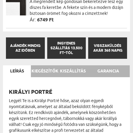
A megrendelt kép gondosan bekeretezve lesz egy
díszes fa keretbe. A fekete szín és a modern dizájn
biztosan örömet fog okozni a címzettnek!
Ár:
6749 Ft
INGYENES
AJÁNDÉK MINDIG
VISSZAKÜLDÉS
SZÁLLÍTÁS 13,500
AZ IDŐBEN
AKÁR 365 NAPIG
FT-TÓL
LEÍRÁS
KIEGÉSZÍTŐK
KISZÁLLÍTÁS
GARANCIA
KIRÁLYI PORTRÉ
Legyél Te is a Királyi Portré hőse, azaz olyan egyedi
nyomtatásnak, amelyet az általad beküldött fényképből
készítünk. Ez rendkívüli ajándék, amelynek köszönhetően
egyik szeretted hercegnővé, tábornokká vagy akár királlyá
válhat! Csak egy jó minőségű fotódra van szükségünk, hogy a
grafikusunk elkészítse a profi tervezetet az általad