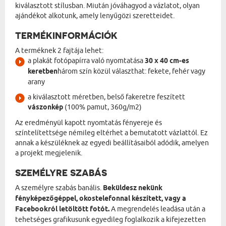
kiválasztott stílusban. Miután jóváhagyod a vázlatot, olyan
ajándékot alkotunk, amely lenyűgözi szeretteidet.
TERMÉKINFORMÁCIÓK
A terméknek 2 fajtája lehet:
a plakát fotópapírra való nyomtatása
30 x 40 cm-es
keretben
három szín közül választhat: fekete, fehér vagy
arany
a kiválasztott méretben, belső fakeretre feszített
vászonkép
(100% pamut, 360g/m2)
Az eredményül kapott nyomtatás fényereje és
színtelítettsége némileg eltérhet a bemutatott vázlattól. Ez
annak a készüléknek az egyedi beállításaiból adódik, amelyen
a projekt megjelenik.
SZEMÉLYRE SZABÁS
A személyre szabás banális.
Beküldesz nekünk
fényképezőgéppel, okostelefonnal készített, vagy a
Facebookról letöltött fotót.
A megrendelés leadása után a
tehetséges grafikusunk egyedileg foglalkozik a kifejezetten