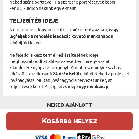
Neked szánt portréval! Ha szeretne portrétervet kapni,
kérjük, küldjön nekünk egy e-mailt.
TELJESÍTÉS IDEJE
A megrendelt, kinyomtatott terméket
még aznap, vagy
legfeljebb a rendelés leadását követő munkanapon
kiküldjük Neked.
Ne feledd, a kész termék elkészítésének ideje
meghosszabbodhat abban az esetben, ha egy vázlat
kiküldésére nyújtasz be igényt. Amint a személyre szabás
elkészült, grafikusunk
24 órán belül
elküldi Neked a projektet
jóváhagyásra. Miután jóváhagyod a tervezetünket, az
teljesítésre kerül. A teljesítés ideje
egy munkanap
.
NEKED AJÁNLOTT
Kosárba helyez
Ez a weboldal sütiket (cookie-kat) használ. A sütikről bővebben az
Adatvédelmi Szabályzatban olvashatsz.
.
Elfogadom