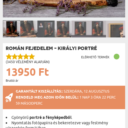
ROMÁN FEJEDELEM - KIRÁLYI PORTRÉ
ELÉRHETŐ TERMÉK
(3450 VÉLEMÉNY ALAPJÁN)
13950 Ft
Bruttó ár
GARANTÁLT KISZÁLLÍTÁS::
SZERDÁRA, 12 AUGUSZTUS
RENDELD MEG AZON IDŐN BELÜL::
1 NAP 3 ÓRA 22 PERC
58 MÁSODPERC
Gyönyörű
portré a fényképedből
.
Nyomtatás fotópapírra és bekeretezve vagy festmény