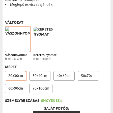
vászonkép formájában.
Meglepő és vicces ajándék.
VÁSZONKÉP - 20X30 CM
- 13950 FT
VÁLTOZAT
Vászonnyomat
Keretes nyomat
ft-tól 13950 ft
ft-tól 14850 ft
MÉRET
20x30cm
30x40cm
40x60cm
50x70cm
60x90cm
70x100cm
SZEMÉLYRE SZÁBÁS
(INGYENES):
SAJÁT FOTÓD: