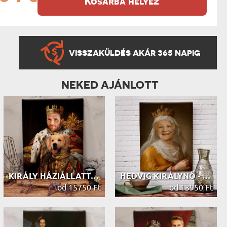
Kosárba helyez
VISSZAKÜLDÉS AKÁR 365 NAPIG
NEKED AJÁNLOTT
KIRÁLY HÁZIÁLLATTAL - KIRÁLYI PORTRÉ
HEDVIG KIRÁLYNŐ - KIRÁLYI PORTRÉ
od 15750 Ft
od 13950 Ft