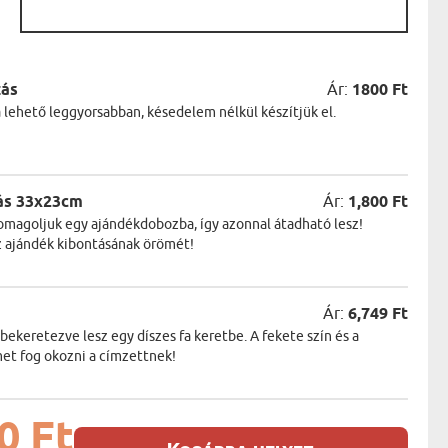
:
zás
Ár:
1800 Ft
a lehető leggyorsabban, késedelem nélkül készítjük el.
ás 33x23cm
Ár:
1,800 Ft
magoljuk egy ajándékdobozba, így azonnal átadható lesz!
z ajándék kibontásának örömét!
Ár:
6,749 Ft
keretezve lesz egy díszes fa keretbe. A fekete szín és a
et fog okozni a címzettnek!
0 Ft