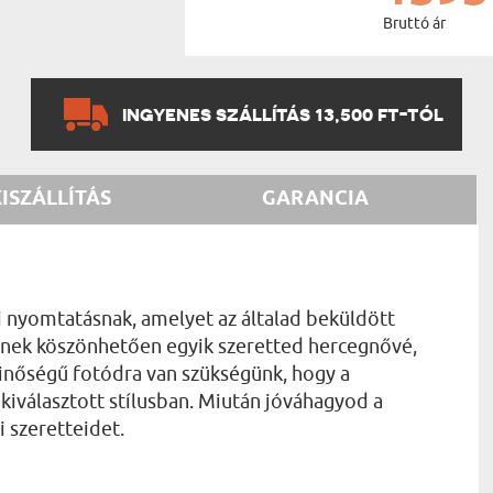
Bruttó ár
INGYENES SZÁLLÍTÁS 13,500 FT-TÓL
KISZÁLLÍTÁS
GARANCIA
di nyomtatásnak, amelyet az általad beküldött
lynek köszönhetően egyik szeretted hercegnővé,
minőségű fotódra van szükségünk, hogy a
d kiválasztott stílusban. Miután jóváhagyod a
i szeretteidet.