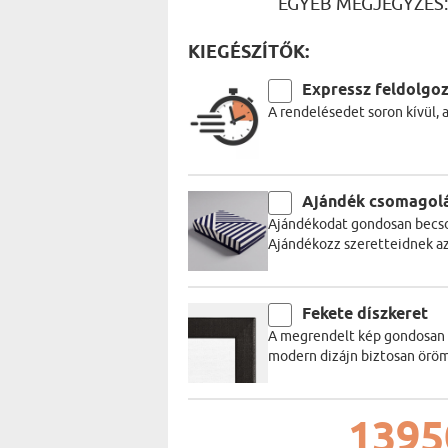
EGYÉB MEGJEGYZÉS
KIEGÉSZÍTŐK:
Expressz feldolgo
A rendelésedet soron kívül, 
Ajándék csomagol
Ajándékodat gondosan becso
Ajándékozz szeretteidnek a
Fekete díszkeret
A megrendelt kép gondosan be
modern dizájn biztosan öröm
1395