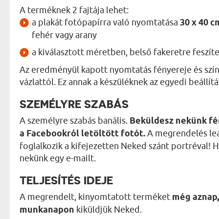
A terméknek 2 fajtája lehet:
a plakát fotópapírra való nyomtatása
30 x 40 
fehér vagy arany
a kiválasztott méretben, belső fakeretre feszít
Az eredményül kapott nyomtatás fényereje és szín
vázlattól. Ez annak a készüléknek az egyedi beállít
SZEMÉLYRE SZABÁS
A személyre szabás banális.
Beküldesz nekünk fé
a Facebookról letöltött fotót.
A megrendelés lea
foglalkozik a kifejezetten Neked szánt portréval! H
nekünk egy e-mailt.
TELJESÍTÉS IDEJE
A megrendelt, kinyomtatott terméket
még aznap,
munkanapon
kiküldjük Neked.