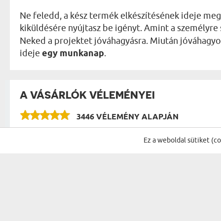
Ne feledd, a kész termék elkészítésének ideje me
kiküldésére nyújtasz be igényt. Amint a személyre 
Neked a projektet jóváhagyásra. Miután jóváhagyod a
ideje
egy munkanap
.
A VÁSÁRLÓK VÉLEMÉNYEI
3446 VÉLEMÉNY ALAPJÁN
VÉLEMÉNYEK A KATEGÓRIA TÖBBI TERMÉKÉR
Ez a weboldal sütiket (c
Tökéletesen elégedett vagyok! N
Tímea
a kép! Ez már a negyedik rendel
nagy sikert aratott!
14.07.2026
13:13:44