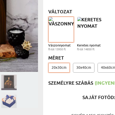
UTAZÓN
BICIKLI
REK
VÁLTOZAT
IDŐSEBB
V
SPORTO
ÉK VONÁSAI
TŰZOLT
FŐNÖKN
HORGÁS
VICCEL
Vászonnyomat
Keretes nyomat
ft-tól 13950 ft
ft-tól 14850 ft
MÉRET
20x30cm
30x40cm
40x60c
SZEMÉLYRE SZÁBÁS
(INGYENE
SAJÁT FOTÓD