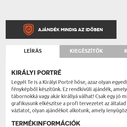
AJÁNDÉK MINDIG AZ IDŐBEN
LEÍRÁS
KIEGÉSZÍTŐK
KIRÁLYI PORTRÉ
Legyél Te is a Királyi Portré hőse, azaz olyan egye
fényképből készítünk. Ez rendkívüli ajándék, ame
tábornokká vagy akár királlyá válhat! Csak egy jó 
grafikusunk elkészítse a profi tervezetet az általa
vázlatot, olyan ajándékot alkotunk, amely lenyűgöz
TERMÉKINFORMÁCIÓK