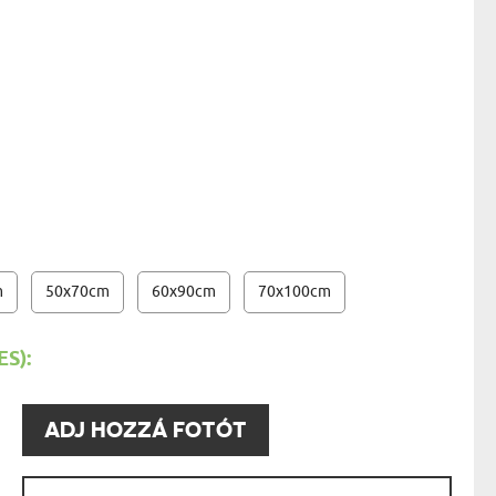
AK
STÁNAK
NEK
ÁSZONKÉP - 20X30 CM
- 13950 FT
LÓNAK
ÓNAK
EK
ZNAK
ŐDŐNEK
m
50x70cm
60x90cm
70x100cm
S):
:
ADJ HOZZÁ FOTÓT