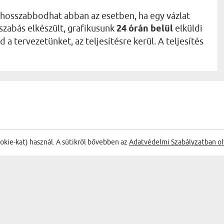
ghosszabbodhat abban az esetben, ha egy vázlat
szabás elkészült, grafikusunk
24 órán belül
elküldi
 tervezetünket, az teljesítésre kerül. A teljesítés
ŐL:
ookie-kat) használ. A sütikről bővebben az
Adatvédelmi Szabályzatban ol
agyon tetszett mindenkinek
Nagyon
ésem és minden alkalommal
Zoli
02.07.2026
20:29:25
Király sörrel - Királyi portré