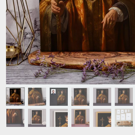
NAGYPAPÁNAK
ÉLELMISZE
APÓSÉKNAK
AZ AJÁND