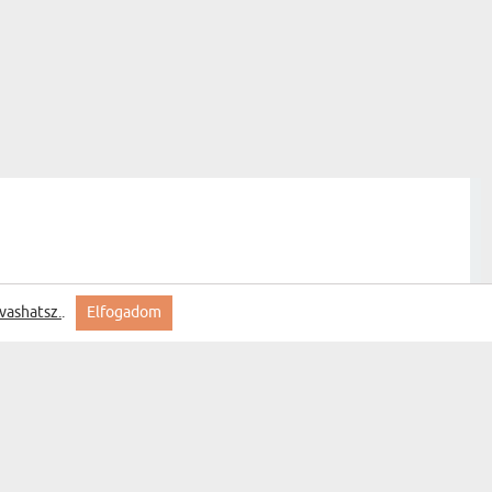
vashatsz.
.
Elfogadom
 jó lett. Köszönöm!
Király sörrel - Királyi portré