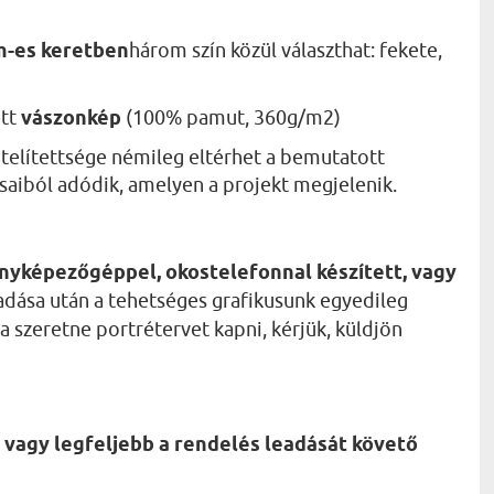
cm-es keretben
három szín közül választhat: fekete,
ett
vászonkép
(100% pamut, 360g/m2)
telítettsége némileg eltérhet a bemutatott
ásaiból adódik, amelyen a projekt megjelenik.
nyképezőgéppel, okostelefonnal készített, vagy
dása után a tehetséges grafikusunk egyedileg
a szeretne portrétervet kapni, kérjük, küldjön
 vagy legfeljebb a rendelés leadását követő