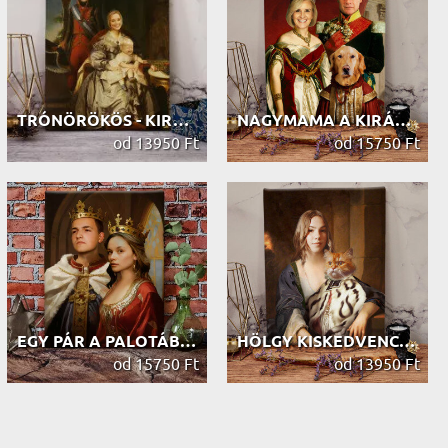
TRÓNÖRÖKÖS - KIRÁLYI PORTRÉ
NAGYMAMA A KIRÁLYNŐ - KIRÁLYI PORTRÉ
od 13950 Ft
od 15750 Ft
EGY PÁR A PALOTÁBAN - KIRÁLYI PORTRÉ
HÖLGY KISKEDVENCÉVEL - KIRÁLYI PORTRÉ
od 15750 Ft
od 13950 Ft