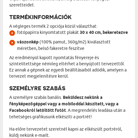
szeretteidet.
TERMÉKINFORMÁCIÓK
A végleges termék 2 opciója közül választhat:
fotópapírra kinyomtatott plakát
30 x 40 cm, bekeretezve
vászonkép
(100% pamut, 360g/m2) kiválasztott
méretben, belső fakeretre feszítve
Az eredményül kapott nyomtatás fényereje és
színtelítettsége némileg eltérhet a benyújtott tervezettől.
Ez annak a gépnek az egyedi beállításaiból adódik, amelyen a
tervezet megjelenítésre kerül.
SZEMÉLYRE SZABÁS
A személyre szabás banális.
Beküldesz nekünk a
fényképezőgéppel vagy a mobiloddal készített, vagy a
Facebookról letöltött fotót
. A megrendelés leadása után a
tehetséges grafikusunk elkészíti a portrét!
Ha előre tervezetet szeretnél kapni az elkészült portréról,
küldj nekünk e-mailt.