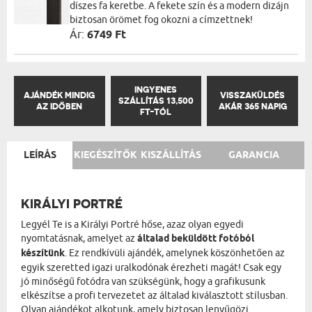
díszes fa keretbe. A fekete szín és a modern dizájn
biztosan örömet fog okozni a címzettnek!
Ár:
6749 Ft
INGYENES
AJÁNDÉK MINDIG
VISSZAKÜLDÉS
SZÁLLÍTÁS 13,500
AZ IDŐBEN
AKÁR 365 NAPIG
FT-TÓL
LEÍRÁS
KIEGÉSZÍTŐK
KISZÁLLÍTÁS
GARANCIA
KIRÁLYI PORTRÉ
Legyél Te is a Királyi Portré hőse, azaz olyan egyedi
nyomtatásnak, amelyet az
általad beküldött fotóból
készítünk
. Ez rendkívüli ajándék, amelynek köszönhetően az
egyik szeretted igazi uralkodónak érezheti magát! Csak egy
jó minőségű fotódra van szükségünk, hogy a grafikusunk
elkészítse a profi tervezetet az általad kiválasztott stílusban.
Olyan ajándékot alkotunk, amely biztosan lenyűgözi