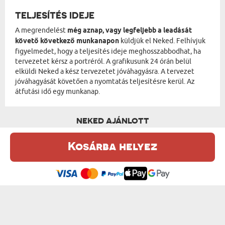
TELJESÍTÉS IDEJE
A megrendelést
még aznap, vagy legfeljebb a leadását
követő következő munkanapon
küldjük el Neked. Felhívjuk
figyelmedet, hogy a teljesítés ideje meghosszabbodhat, ha
tervezetet kérsz a portréról. A grafikusunk 24 órán belül
elküldi Neked a kész tervezetet jóváhagyásra. A tervezet
jóváhagyását követően a nyomtatás teljesítésre kerül. Az
átfutási idő egy munkanap.
NEKED AJÁNLOTT
Kosárba helyez
Ez a weboldal sütiket (cookie-kat) használ. A sütikről bővebben az
Adatvédelmi Szabályzatban olvashatsz.
.
Elfogadom
EGY PÁR A PALOTÁBAN - KIRÁLYI PORTRÉ
TRÓNÖRÖKÖS - KIRÁLYI PORTRÉ
od 15750 Ft
od 13950 Ft