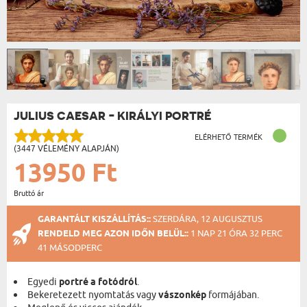
JULIUS CAESAR - KIRÁLYI PORTRÉ
ELÉRHETŐ TERMÉK
(3447 VÉLEMÉNY ALAPJÁN)
13950 Ft
Bruttó ár
GARANTÁLT KISZÁLLÍTÁS::
SZERDÁRA, 12 AUGUSZTUS
RENDELD MEG AZON IDŐN BELÜL::
1 NAP 21 ÓRA 32 PERC
40 MÁSODPERC
Egyedi
portré a fotódról
.
Bekeretezett nyomtatás vagy
vászonkép
formájában.