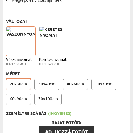
Meglepő és vicces ajándék.
VÁSZONKÉP - 20X30 CM
- 13950 FT
VÁLTOZAT
Vászonnyomat
Keretes nyomat
ft-tól 13950 ft
ft-tól 14850 ft
MÉRET
20x30cm
30x40cm
40x60cm
50x70cm
60x90cm
70x100cm
SZEMÉLYRE SZÁBÁS
(INGYENES):
SAJÁT FOTÓD:
ADJ HOZZÁ FOTÓT