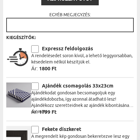
EGYÉB MEGJEGYZÉS:
KIEGÉSZÍTŐK:
Expressz feldolgozás
A rendelésedet soron kívül, a lehető leggyorsabban,
késedelem nélkül készítjük el.
Ár:
1800 Ft
Ajándék csomagolás 33x23cm
Ajándékodat gondosan becsomagoljuk egy
ajándékdobozba, így azonnal átadható lesz!
Ajándékozz szeretteidnek az ajándék kibontásának
örömét!
Ár:
1799 Ft
Fekete díszkeret
A megrendelt kép gondosan bekeretezve lesz egy