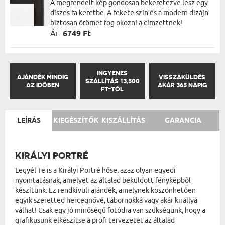
A megrendelt kép gondosan bekeretezve lesz egy
díszes fa keretbe. A fekete szín és a modern dizájn
biztosan örömet fog okozni a címzettnek!
Ár:
6749 Ft
INGYENES
AJÁNDÉK MINDIG
VISSZAKÜLDÉS
SZÁLLÍTÁS 13,500
AZ IDŐBEN
AKÁR 365 NAPIG
FT-TÓL
LEÍRÁS
KIEGÉSZÍTŐK
KISZÁLLÍTÁS
GARANCIA
KIRÁLYI PORTRÉ
Legyél Te is a Királyi Portré hőse, azaz olyan egyedi
nyomtatásnak, amelyet az általad beküldött fényképből
készítünk. Ez rendkívüli ajándék, amelynek köszönhetően
egyik szeretted hercegnővé, tábornokká vagy akár királlyá
válhat! Csak egy jó minőségű fotódra van szükségünk, hogy a
grafikusunk elkészítse a profi tervezetet az általad