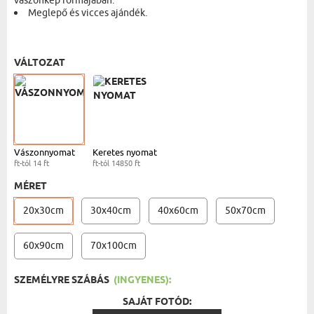
vászonkép formájában.
Meglepő és vicces ajándék.
VÁSZONKÉP - 20X30 CM
- 14 FT
VÁLTOZAT
Vászonnyomat
Keretes nyomat
ft-tól 14 ft
ft-tól 14850 ft
MÉRET
20x30cm
30x40cm
40x60cm
50x70cm
60x90cm
70x100cm
SZEMÉLYRE SZÁBÁS
(INGYENES):
SAJÁT FOTÓD: