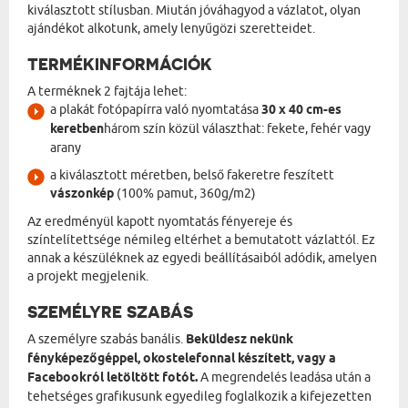
kiválasztott stílusban. Miután jóváhagyod a vázlatot, olyan
ajándékot alkotunk, amely lenyűgözi szeretteidet.
TERMÉKINFORMÁCIÓK
A terméknek 2 fajtája lehet:
a plakát fotópapírra való nyomtatása
30 x 40 cm-es
keretben
három szín közül választhat: fekete, fehér vagy
arany
a kiválasztott méretben, belső fakeretre feszített
vászonkép
(100% pamut, 360g/m2)
Az eredményül kapott nyomtatás fényereje és
színtelítettsége némileg eltérhet a bemutatott vázlattól. Ez
annak a készüléknek az egyedi beállításaiból adódik, amelyen
a projekt megjelenik.
SZEMÉLYRE SZABÁS
A személyre szabás banális.
Beküldesz nekünk
fényképezőgéppel, okostelefonnal készített, vagy a
Facebookról letöltött fotót.
A megrendelés leadása után a
tehetséges grafikusunk egyedileg foglalkozik a kifejezetten