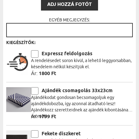
ADJ HOZZÁ FOTÓT
EGYÉB MEGJEGYZÉS:
KIEGÉSZÍTŐK:
Expressz feldolgozás
A rendelésedet soron kívül, a lehető leggyorsabban,
késedelem nélkül készítjük el.
Ár:
1800 Ft
Ajándék csomagolás 33x23cm
Ajándékodat gondosan becsomagoljuk egy
ajándékdobozba, így azonnal átadható lesz!
Ajándékozz szeretteidnek az ajándék kibontásának
örömét!
Ár:
1799 Ft
Fekete díszkeret