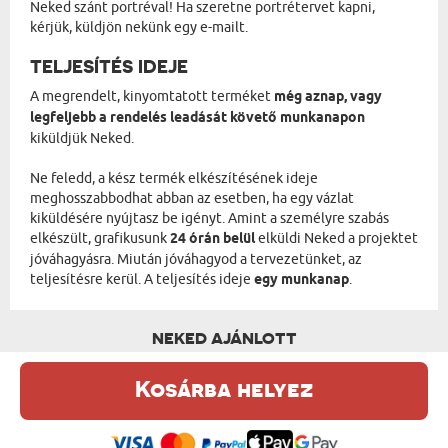
Neked szánt portréval! Ha szeretne portrétervet kapni,
kérjük, küldjön nekünk egy e-mailt.
TELJESÍTÉS IDEJE
A megrendelt, kinyomtatott terméket
még aznap, vagy
legfeljebb a rendelés leadását követő munkanapon
kiküldjük Neked.
Ne feledd, a kész termék elkészítésének ideje
meghosszabbodhat abban az esetben, ha egy vázlat
kiküldésére nyújtasz be igényt. Amint a személyre szabás
elkészült, grafikusunk
24 órán belül
elküldi Neked a projektet
jóváhagyásra. Miután jóváhagyod a tervezetünket, az
teljesítésre kerül. A teljesítés ideje
egy munkanap
.
NEKED AJÁNLOTT
Kosárba helyez
Ez a weboldal sütiket (cookie-kat) használ. A sütikről bővebben az
Adatvédelmi Szabályzatban olvashatsz.
.
Elfogadom