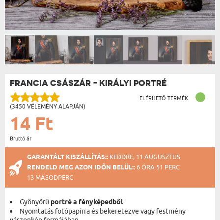
FRANCIA CSÁSZÁR - KIRÁLYI PORTRÉ
ELÉRHETŐ TERMÉK
(3450 VÉLEMÉNY ALAPJÁN)
14 Ft
Bruttó ár
GARANTÁLT KISZÁLLÍTÁS::
KEDDRE, 11 AUGUSZTUS
RENDELD MEG AZON IDŐN BELÜL::
6 ÓRA 51 PERC
12 MÁSODPERC
Gyönyörű
portré a fényképedből
.
Nyomtatás fotópapírra és bekeretezve vagy festmény