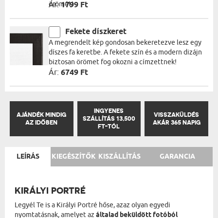
örömét!
Ár:
1799 Ft
Fekete díszkeret
A megrendelt kép gondosan bekeretezve lesz egy
díszes fa keretbe. A fekete szín és a modern dizájn
biztosan örömet fog okozni a címzettnek!
Ár:
6749 Ft
INGYENES
AJÁNDÉK MINDIG
VISSZAKÜLDÉS
SZÁLLÍTÁS 13,500
AZ IDŐBEN
AKÁR 365 NAPIG
FT-TÓL
LEÍRÁS
KIEGÉSZÍTŐK
KISZÁLLÍTÁS
GARANCIA
KIRÁLYI PORTRÉ
Legyél Te is a Királyi Portré hőse, azaz olyan egyedi
nyomtatásnak, amelyet az
általad beküldött fotóból