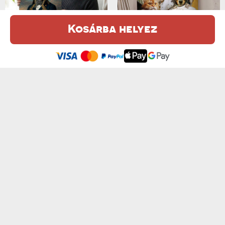
Kosárba helyez
TÁBORNOK - KIRÁLYI PORTRÉ
KIRÁLYI KÍSÉRET - KIRÁLYI PORTRÉ
Ez a weboldal sütiket (cookie-kat) használ. A sütikről bővebben az
od 13950 Ft
od 13950 Ft
Adatvédelmi Szabályzatban olvashatsz.
.
Elfogadom
MONA LISA - KIRÁLYI PORTRÉ
HÖLGY A KERTBEN - KIRÁLYI PORTRÉ
od 13950 Ft
od 13950 Ft