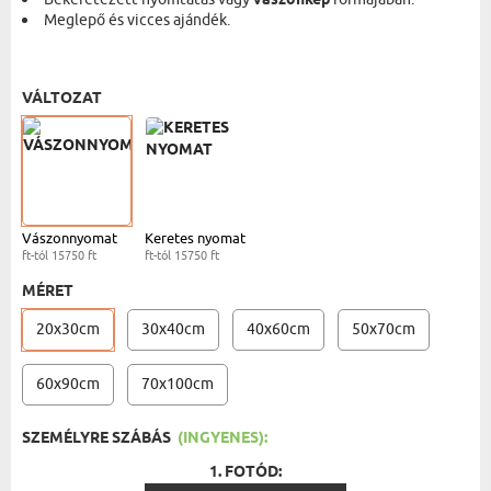
vászonkép
Meglepő és vicces ajándék.
VÁSZONKÉP - 20X30 CM
- 15750 FT
VÁLTOZAT
Vászonnyomat
Keretes nyomat
ft-tól 15750 ft
ft-tól 15750 ft
MÉRET
20x30cm
30x40cm
40x60cm
50x70cm
60x90cm
70x100cm
SZEMÉLYRE SZÁBÁS
(INGYENES):
1. FOTÓD: