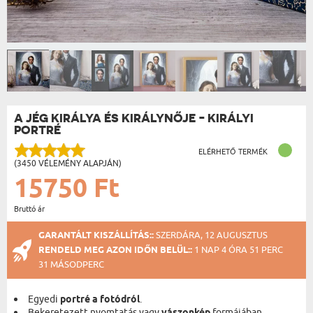
A JÉG KIRÁLYA ÉS KIRÁLYNŐJE - KIRÁLYI
PORTRÉ
ELÉRHETŐ TERMÉK
(3450 VÉLEMÉNY ALAPJÁN)
15750 Ft
Bruttó ár
GARANTÁLT KISZÁLLÍTÁS::
SZERDÁRA, 12 AUGUSZTUS
RENDELD MEG AZON IDŐN BELÜL::
1 NAP 4 ÓRA 51 PERC
31 MÁSODPERC
Egyedi
portré a fotódról
.
Bekeretezett nyomtatás vagy
formájában.