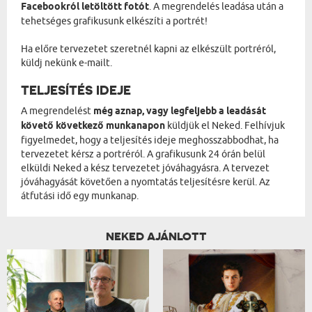
Facebookról letöltött fotót
. A megrendelés leadása után a
tehetséges grafikusunk elkészíti a portrét!
Ha előre tervezetet szeretnél kapni az elkészült portréról,
küldj nekünk e-mailt.
TELJESÍTÉS IDEJE
A megrendelést
még aznap, vagy legfeljebb a leadását
követő következő munkanapon
küldjük el Neked. Felhívjuk
figyelmedet, hogy a teljesítés ideje meghosszabbodhat, ha
tervezetet kérsz a portréról. A grafikusunk 24 órán belül
elküldi Neked a kész tervezetet jóváhagyásra. A tervezet
jóváhagyását követően a nyomtatás teljesítésre kerül. Az
átfutási idő egy munkanap.
NEKED AJÁNLOTT