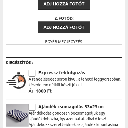
ADJ HOZZÁ FOTÓT
2. FOTÓD:
ADJ HOZZÁ FOTÓT
EGYÉB MEGJEGYZÉS:
KIEGÉSZÍTŐK:
Expressz feldolgozás
A rendelésedet soron kívül, a lehető leggyorsabban,
késedelem nélkül készítjük el.
Ár:
1800 Ft
Ajándék csomagolás 33x23cm
Ajándékodat gondosan becsomagoljuk egy
ajándékdobozba, így azonnal átadható lesz!
Ajándékozz szeretteidnek az ajándék kibontásának