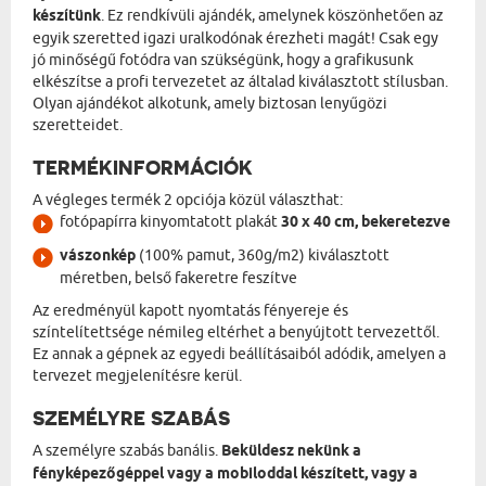
készítünk
. Ez rendkívüli ajándék, amelynek köszönhetően az
egyik szeretted igazi uralkodónak érezheti magát! Csak egy
jó minőségű fotódra van szükségünk, hogy a grafikusunk
elkészítse a profi tervezetet az általad kiválasztott stílusban.
Olyan ajándékot alkotunk, amely biztosan lenyűgözi
szeretteidet.
TERMÉKINFORMÁCIÓK
A végleges termék 2 opciója közül választhat:
fotópapírra kinyomtatott plakát
30 x 40 cm, bekeretezve
vászonkép
(100% pamut, 360g/m2) kiválasztott
méretben, belső fakeretre feszítve
Az eredményül kapott nyomtatás fényereje és
színtelítettsége némileg eltérhet a benyújtott tervezettől.
Ez annak a gépnek az egyedi beállításaiból adódik, amelyen a
tervezet megjelenítésre kerül.
SZEMÉLYRE SZABÁS
A személyre szabás banális.
Beküldesz nekünk a
fényképezőgéppel vagy a mobiloddal készített, vagy a