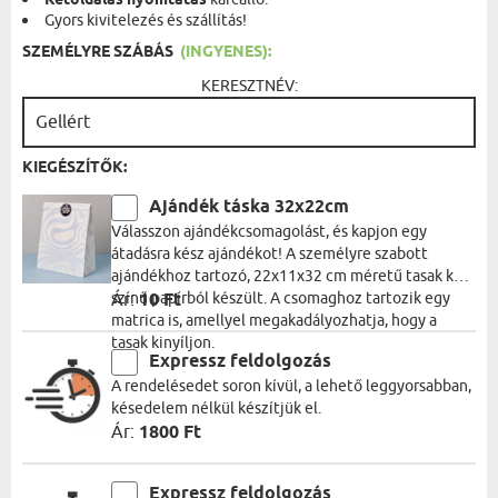
Kétoldalas nyomtatás
Gyors kivitelezés és szállítás!
SZEMÉLYRE SZÁBÁS
(INGYENES):
KERESZTNÉV:
KIEGÉSZÍTŐK:
Ajándék táska 32x22cm
Válasszon ajándékcsomagolást, és kapjon egy
átadásra kész ajándékot! A személyre szabott
ajándékhoz tartozó, 22x11x32 cm méretű tasak kék
színű papírból készült. A csomaghoz tartozik egy
Ár:
10 Ft
matrica is, amellyel megakadályozhatja, hogy a
tasak kinyíljon.
Expressz feldolgozás
A rendelésedet soron kívül, a lehető leggyorsabban,
késedelem nélkül készítjük el.
Ár:
1800 Ft
Expressz feldolgozás