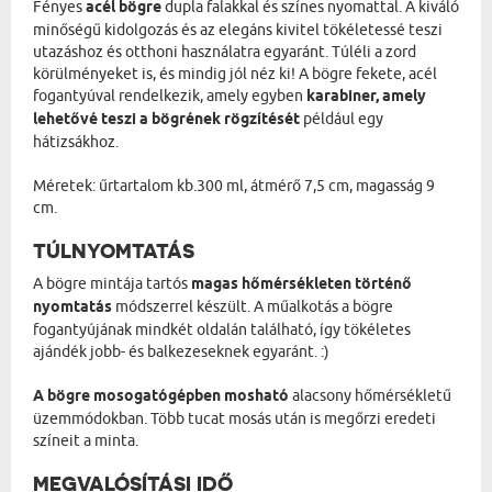
Fényes
acél bögre
dupla falakkal és színes nyomattal. A kiváló
minőségű kidolgozás és az elegáns kivitel tökéletessé teszi
utazáshoz és otthoni használatra egyaránt. Túléli a zord
körülményeket is, és mindig jól néz ki! A bögre fekete, acél
fogantyúval rendelkezik, amely egyben
karabiner, amely
lehetővé teszi a bögrének rögzítését
például egy
hátizsákhoz.
Méretek: űrtartalom kb.300 ml, átmérő 7,5 cm, magasság 9
cm.
TÚLNYOMTATÁS
A bögre mintája tartós
magas hőmérsékleten történő
nyomtatás
módszerrel készült. A műalkotás a bögre
fogantyújának mindkét oldalán található, így tökéletes
ajándék jobb- és balkezeseknek egyaránt. :)
A bögre mosogatógépben mosható
alacsony hőmérsékletű
üzemmódokban. Több tucat mosás után is megőrzi eredeti
színeit a minta.
MEGVALÓSÍTÁSI IDŐ