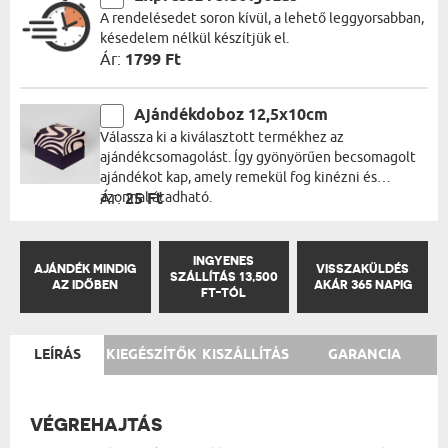
A rendelésedet soron kívül, a lehető leggyorsabban,
késedelem nélkül készítjük el.
Ár:
1799 Ft
Ajándékdoboz 12,5x10cm
Válassza ki a kiválasztott termékhez az
ajándékcsomagolást. Így gyönyörűen becsomagolt
ajándékot kap, amely remekül fog kinézni és
azonnal átadható.
Ár:
25 Ft
INGYENES
AJÁNDÉK MINDIG
VISSZAKÜLDÉS
SZÁLLÍTÁS 13,500
AZ IDŐBEN
AKÁR 365 NAPIG
FT-TÓL
LEÍRÁS
KIEGÉSZÍTŐK
KISZÁLLÍTÁS
GARANCIA
VÉGREHAJTÁS