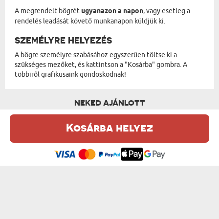
A megrendelt bögrét
ugyanazon a napon
, vagy esetleg a
rendelés leadását követő munkanapon küldjük ki.
SZEMÉLYRE HELYEZÉS
A bögre személyre szabásához egyszerűen töltse ki a
szükséges mezőket, és kattintson a "Kosárba" gombra. A
többiről grafikusaink gondoskodnak!
NEKED AJÁNLOTT
Kosárba helyez
Ez a weboldal sütiket (cookie-kat) használ. A sütikről bővebben az
Adatvédelmi Szabályzatban olvashatsz.
.
Elfogadom
AZ IGAZI ÉLET - FÉM BÖGRE KARABINERREL
AZ ÚTON ÍZLIK A LEGJOBB - FÉM BÖGRE...
5850 Ft
5850 Ft