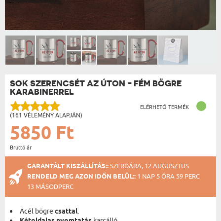
SOK SZERENCSÉT AZ ÚTON - FÉM BÖGRE
KARABINERREL
ELÉRHETŐ TERMÉK
(161 VÉLEMÉNY ALAPJÁN)
5850 Ft
Bruttó ár
GARANTÁLT KISZÁLLÍTÁS::
SZERDÁRA, 12 AUGUSZTUS
RENDELD MEG AZON IDŐN BELÜL::
1 NAP 5 ÓRA 59 PERC
13 MÁSODPERC
Acél bögre
csattal
.
karcálló.