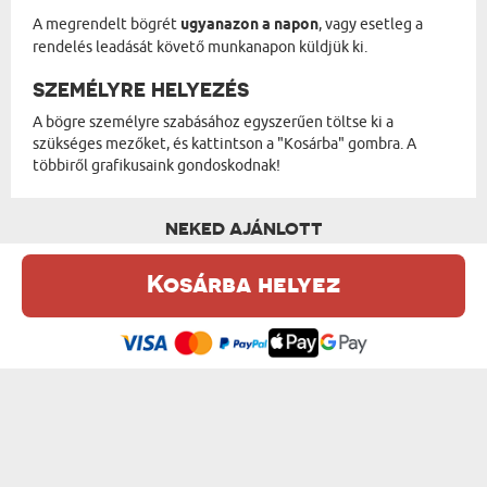
A megrendelt bögrét
ugyanazon a napon
, vagy esetleg a
rendelés leadását követő munkanapon küldjük ki.
SZEMÉLYRE HELYEZÉS
A bögre személyre szabásához egyszerűen töltse ki a
szükséges mezőket, és kattintson a "Kosárba" gombra. A
többiről grafikusaink gondoskodnak!
NEKED AJÁNLOTT
Kosárba helyez
Ez a weboldal sütiket (cookie-kat) használ. A sütikről bővebben az
Adatvédelmi Szabályzatban olvashatsz.
.
Elfogadom
AZ IGAZI ÉLET - FÉM BÖGRE KARABINERREL
A LEGGYORSABB BICIKLISTA A VÁROSBAN...
5850 Ft
5850 Ft