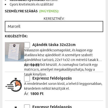
Kétoldalas nyomtatás
Gyors kivitelezés és szállítás!
SZEMÉLYRE SZÁBÁS
(INGYENES):
KERESZTNÉV:
KIEGÉSZÍTŐK:
Ajándék táska 32x22cm
Válasszon ajándékcsomagolást, és kapjon egy
átadásra kész ajándékot! A személyre szabott
ajándékhoz tartozó, 22x11x32 cm méretű tasak kék
színű papírból készült. A csomaghoz tartozik egy
Ár:
10 Ft
matrica is, amellyel megakadályozhatja, hogy a
tasak kinyíljon.
Expressz feldolgozás
A rendelésedet soron kívül, a lehető leggyorsabban,
késedelem nélkül készítjük el.
Ár:
1800 Ft
Expressz feldolgozás