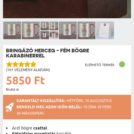
BRINGÁZÓ HERCEG - FÉM BÖGRE
KARABINERREL
ELÉRHETŐ TERMÉK
(161 VÉLEMÉNY ALAPJÁN)
5850 Ft
Bruttó ár
GARANTÁLT KISZÁLLÍTÁS::
HÉTFŐRE, 10 AUGUSZTUS
RENDELD MEG AZON IDŐN BELÜL::
10 ÓRA 39 PERC
36 MÁSODPERC
Acél bögre
csattal
.
karcálló.