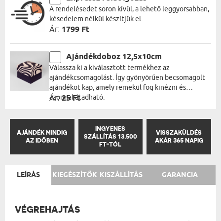
A rendelésedet soron kívül, a lehető leggyorsabban,
késedelem nélkül készítjük el.
Ár:
1799 Ft
Ajándékdoboz 12,5x10cm
Válassza ki a kiválasztott termékhez az
ajándékcsomagolást. Így gyönyörűen becsomagolt
ajándékot kap, amely remekül fog kinézni és
azonnal átadható.
Ár:
25 Ft
INGYENES
AJÁNDÉK MINDIG
VISSZAKÜLDÉS
SZÁLLÍTÁS 13,500
AZ IDŐBEN
AKÁR 365 NAPIG
FT-TÓL
LEÍRÁS
KIEGÉSZÍTŐK
KISZÁLLÍTÁS
GARANCIA
VÉGREHAJTÁS