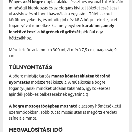
Fényes
acél bögre
dupla falakkal és színes nyomattal. A kiváló
minőségű kidolgozás és az elegáns kivitel tökéletessé teszi
utazáshoz és otthoni használatra egyaránt. Túléli a zord
körülményeket is, és mindig jól néz ki! A bögre fekete, acél
fogantyúval rendelkezik, amely egyben
karabiner, amely
lehetővé teszi a bögrének rögzítését
például egy
hátizsákhoz.
Méretek: űrtartalom kb.300 ml, átmérő 7,5 cm, magasság 9
cm.
TÚLNYOMTATÁS
A bögre mintája tartós
magas hőmérsékleten történő
nyomtatás
módszerrel készült. A műalkotás a bögre
fogantyújának mindkét oldalán található, így tökéletes
ajándék jobb- és balkezeseknek egyaránt. :)
A bögre mosogatógépben mosható
alacsony hőmérsékletű
üzemmódokban. Több tucat mosás után is megőrzi eredeti
színeit a minta.
MEGVALÓSÍTÁSI IDŐ